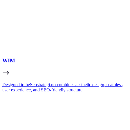
WIM
Designed to heSeostrategi.no combines aesthetic design, seamless
user experience, and SEO-friendly structure.