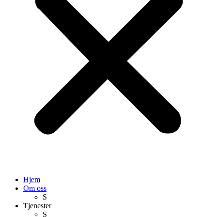
Hjem
Om oss
S
Tjenester
S