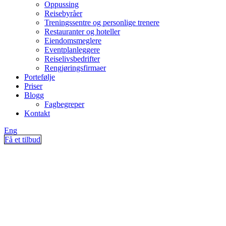
Oppussing
Reisebyråer
Treningssentre og personlige trenere
Restauranter og hoteller
Eiendomsmeglere
Eventplanleggere
Reiselivsbedrifter
Rengjøringsfirmaer
Portefølje
Priser
Blogg
Fagbegreper
Kontakt
Eng
Få et tilbud