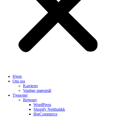
Hjem
Om oss
Karrierer
Vanlige spørsmål
Tjenester
Betjener
WordPress
Shopify Nettbutikk
BigCommerce