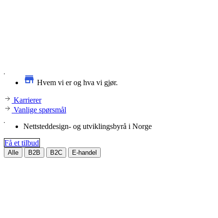
Hvem vi er og hva vi gjør.
Karrierer
Vanlige spørsmål
Nettsteddesign- og utviklingsbyrå i Norge
Få et tilbud
Alle
B2B
B2C
E-handel