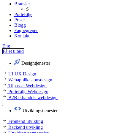
Bransjer
S
Portefølje
Priser
Blogg
Fagbegreper
Kontakt
Eng
Få et tilbud
Designtjenester
UI UX Design
Webapplikasjonsdesign
Tilpasset Webdesign
Portefølje Webdesign
B2B e-handels webdesign
Utviklingstjenester
Frontend utvikling
Backend utvikling