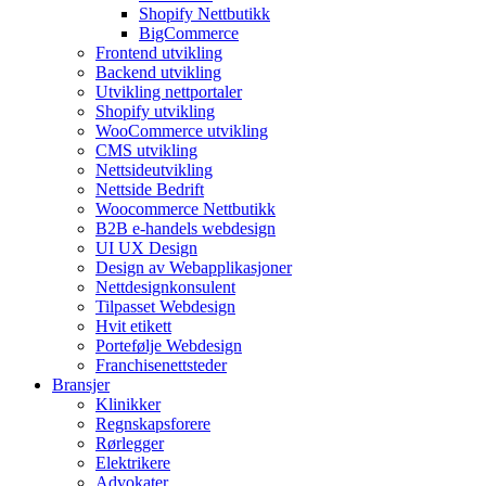
Shopify Nettbutikk
BigCommerce
Frontend utvikling
Backend utvikling
Utvikling nettportaler
Shopify utvikling
WooCommerce utvikling
CMS utvikling
Nettsideutvikling
Nettside Bedrift
Woocommerce Nettbutikk
B2B e-handels webdesign
UI UX Design
Design av Webapplikasjoner
Nettdesignkonsulent
Tilpasset Webdesign
Hvit etikett
Portefølje Webdesign
Franchisenettsteder
Bransjer
Klinikker
Regnskapsforere
Rørlegger
Elektrikere
Advokater