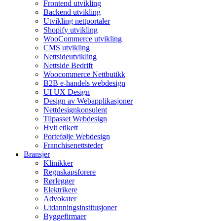
Frontend utvikling
Backend utvikling
Utvikling nettportaler
Shopify utvikling
WooCommerce utvikling
CMS utvikling
Nettsideutvikling
Nettside Bedrift
Woocommerce Nettbutikk
B2B e-handels webdesign
UI UX Design
Design av Webapplikasjoner
Nettdesignkonsulent
Tilpasset Webdesign
Hvit etikett
Portefølje Webdesign
Franchisenettsteder
Bransjer
Klinikker
Regnskapsforere
Rørlegger
Elektrikere
Advokater
Utdanningsinstitusjoner
Byggefirmaer