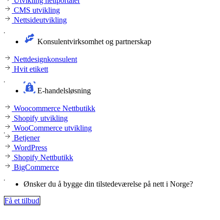
Utvikling nettportaler
CMS utvikling
Nettsideutvikling
Konsulentvirksomhet og partnerskap
Nettdesignkonsulent
Hvit etikett
E-handelsløsning
Woocommerce Nettbutikk
Shopify utvikling
WooCommerce utvikling
Betjener
WordPress
Shopify Nettbutikk
BigCommerce
Ønsker du å bygge din tilstedeværelse på nett i Norge?
Få et tilbud