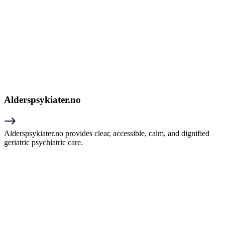
Alderspsykiater.no
Alderspsykiater.no provides clear, accessible, calm, and dignified
geriatric psychiatric care.
Nødvendig
Preferanser
Statistikk
Markedsføring