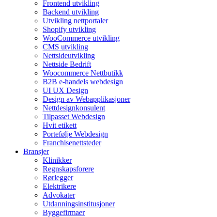
Frontend utvikling
Backend utvikling
Utvikling nettportaler
Shopify utvikling
WooCommerce utvikling
CMS utvikling
Nettsideutvikling
Nettside Bedrift
Woocommerce Nettbutikk
B2B e-handels webdesign
UI UX Design
Design av Webapplikasjoner
Nettdesignkonsulent
Tilpasset Webdesign
Hvit etikett
Portefølje Webdesign
Franchisenettsteder
Bransjer
Klinikker
Regnskapsforere
Rørlegger
Elektrikere
Advokater
Utdanningsinstitusjoner
Byggefirmaer