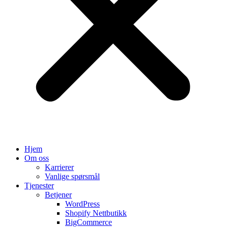
Hjem
Om oss
Karrierer
Vanlige spørsmål
Tjenester
Betjener
WordPress
Shopify Nettbutikk
BigCommerce