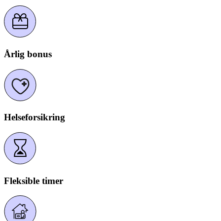
Årlig bonus
Helseforsikring
Nødvendig
Preferanser
Statistikk
Markedsføring
Fleksible timer