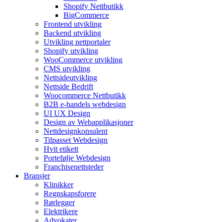
Shopify Nettbutikk
BigCommerce
Frontend utvikling
Backend utvikling
Utvikling nettportaler
Shopify utvikling
WooCommerce utvikling
CMS utvikling
Nettsideutvikling
Nettside Bedrift
Woocommerce Nettbutikk
B2B e-handels webdesign
UI UX Design
Design av Webapplikasjoner
Nettdesignkonsulent
Tilpasset Webdesign
Hvit etikett
Portefølje Webdesign
Franchisenettsteder
Bransjer
Klinikker
Regnskapsforere
Rørlegger
Elektrikere
Advokater