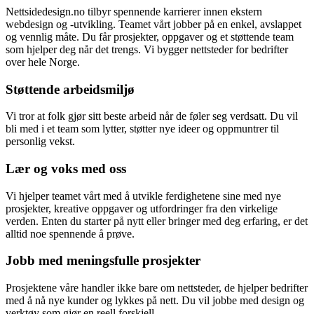
Nettsidedesign.no tilbyr spennende karrierer innen ekstern
webdesign og -utvikling. Teamet vårt jobber på en enkel, avslappet
og vennlig måte. Du får prosjekter, oppgaver og et støttende team
som hjelper deg når det trengs. Vi bygger nettsteder for bedrifter
over hele Norge.
Støttende arbeidsmiljø
Vi tror at folk gjør sitt beste arbeid når de føler seg verdsatt. Du vil
bli med i et team som lytter, støtter nye ideer og oppmuntrer til
personlig vekst.
Lær og voks med oss
Vi hjelper teamet vårt med å utvikle ferdighetene sine med nye
prosjekter, kreative oppgaver og utfordringer fra den virkelige
verden. Enten du starter på nytt eller bringer med deg erfaring, er det
alltid noe spennende å prøve.
Jobb med meningsfulle prosjekter
Prosjektene våre handler ikke bare om nettsteder, de hjelper bedrifter
med å nå nye kunder og lykkes på nett. Du vil jobbe med design og
verktøy som gjør en reell forskjell.