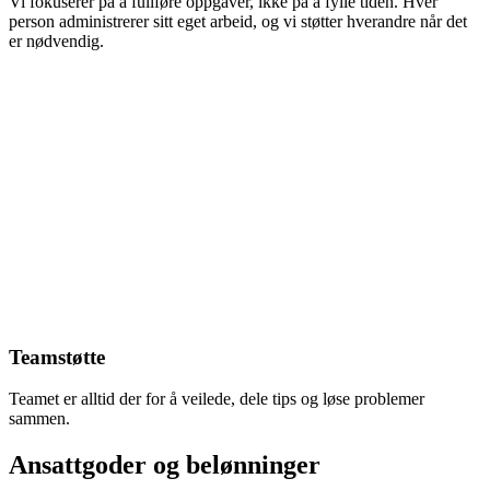
Vi fokuserer på å fullføre oppgaver, ikke på å fylle tiden. Hver
person administrerer sitt eget arbeid, og vi støtter hverandre når det
er nødvendig.
Teamstøtte
Teamet er alltid der for å veilede, dele tips og løse problemer
sammen.
Ansattgoder og belønninger