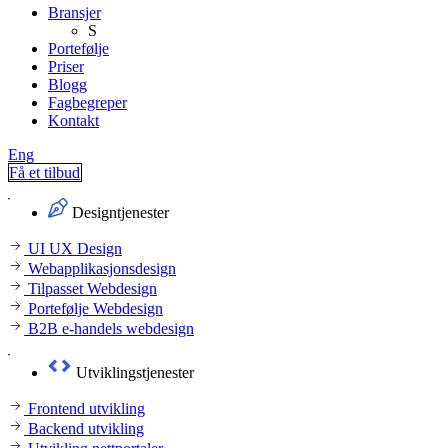
Bransjer
S
Portefølje
Priser
Blogg
Fagbegreper
Kontakt
Eng
Få et tilbud
Designtjenester
UI UX Design
Webapplikasjonsdesign
Tilpasset Webdesign
Portefølje Webdesign
B2B e-handels webdesign
Utviklingstjenester
Frontend utvikling
Backend utvikling