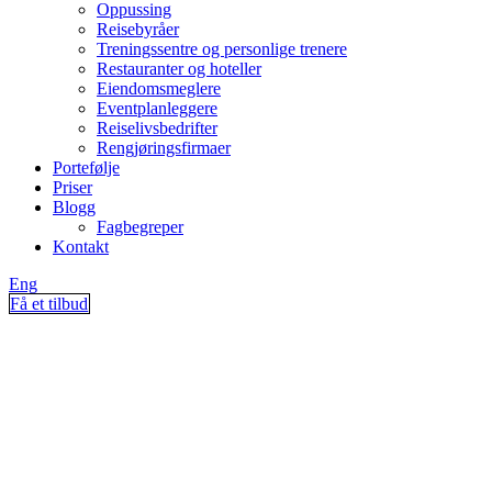
Oppussing
Reisebyråer
Treningssentre og personlige trenere
Restauranter og hoteller
Eiendomsmeglere
Eventplanleggere
Reiselivsbedrifter
Rengjøringsfirmaer
Portefølje
Priser
Blogg
Fagbegreper
Kontakt
Eng
Få et tilbud