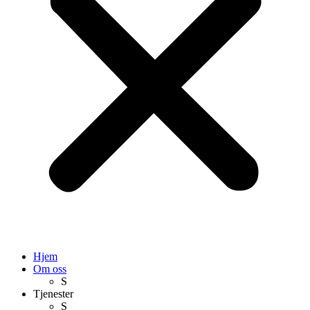
Hjem
Om oss
S
Tjenester
S