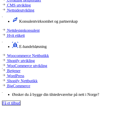
Utvikling nettportaler
CMS utvikling
Nettsideutvikling
Konsulentvirksomhet og partnerskap
Nettdesignkonsulent
Hvit etikett
E-handelsløsning
Woocommerce Nettbutikk
Shopify utvikling
WooCommerce utvikling
Betjener
WordPress
Shopify Nettbutikk
BigCommerce
Ønsker du å bygge din tilstedeværelse på nett i Norge?
Få et tilbud