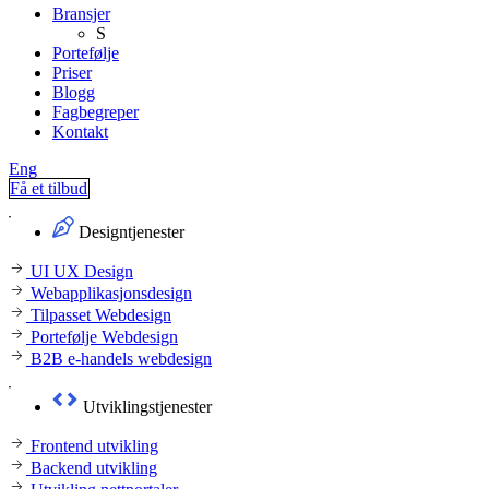
Bransjer
S
Portefølje
Priser
Blogg
Fagbegreper
Kontakt
Eng
Få et tilbud
Designtjenester
UI UX Design
Webapplikasjonsdesign
Tilpasset Webdesign
Portefølje Webdesign
B2B e-handels webdesign
Utviklingstjenester
Frontend utvikling
Backend utvikling