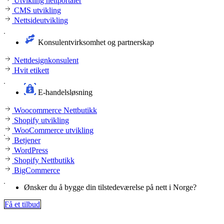
Utvikling nettportaler
CMS utvikling
Nettsideutvikling
Konsulentvirksomhet og partnerskap
Nettdesignkonsulent
Hvit etikett
E-handelsløsning
Woocommerce Nettbutikk
Shopify utvikling
WooCommerce utvikling
Betjener
WordPress
Shopify Nettbutikk
BigCommerce
Ønsker du å bygge din tilstedeværelse på nett i Norge?
Få et tilbud