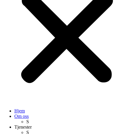
Hjem
Om oss
S
Tjenester
S