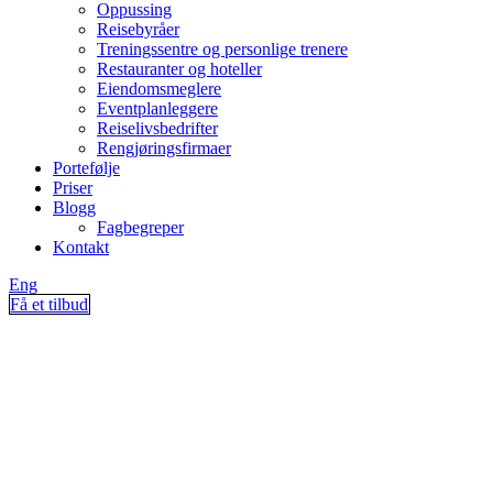
Oppussing
Reisebyråer
Treningssentre og personlige trenere
Restauranter og hoteller
Eiendomsmeglere
Eventplanleggere
Reiselivsbedrifter
Rengjøringsfirmaer
Portefølje
Priser
Blogg
Fagbegreper
Kontakt
Eng
Få et tilbud