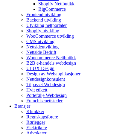
Shopify Nettbutikk
BigCommerce
Frontend utvikling
Backend utvikling
Utvikling nettportaler
Shopify utvikling
WooCommerce utvikling
CMS utvikling
Nettsideutvikling
Nettside Bedrift
Woocommerce Nettbutikk
B2B e-handels webdesign
UI UX Design
Design av Webapplikasjoner
Nettdesignkonsulent
Tilpasset Webdesign
Hvit etikett
Portefølje Webdesign
Franchisenettsteder
Bransjer
Klinikker
Regnskapsforere
Rørlegger
Elektrikere
Advokater