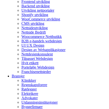
Frontend utvikling
Backend utvikling
Utvikling nettportaler
Shopify utvikling
WooCommerce utvikling
CMS utvikling
Nettsideutvikling
Nettside Bedrift
Woocommerce Nettbutikk
B2B e-handels webdesign
UI UX Design
Design av Webapplikasjoner
Nettdesignkonsulent
Tilpasset Webdesign
Hvit etikett
Portefølje Webdesign
Franchisenettsteder
Bransjer
Klinikker
Regnskapsforere
Rørlegger
Elektrikere
Advokater
Utdanningsinstitusjoner
Byggefirmaer