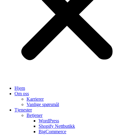
Hjem
Om oss
Karrierer
Vanlige spørsmål
Tjenester
Betjener
WordPress
Shopify Nettbutikk
BigCommerce