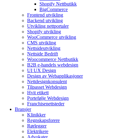
Shopify Nettbutikk
BigCommerce
Frontend utvikling
Backend utvikling
Utvikling nettportaler
Shopify utvikling
WooCommerce utvikling
CMS utvikling
Nettsideutvikling
Nettside Bedrift
Woocommerce Nettbutikk
B2B e-handels webdesign
UI UX Design
Design av Webapplikasjoner
Nettdesignkonsulent
Tilpasset Webdesign
Hvit etikett
Portefølje Webdesign
Franchisenettsteder
Bransjer
Klinikker
Regnskapsforere
Rørlegger
Elektrikere
Advokater