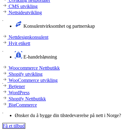
Utvikling nettportaler
CMS utvikling
Nettsideutvikling
Konsulentvirksomhet og partnerskap
Nettdesignkonsulent
Hvit etikett
E-handelsløsning
Woocommerce Nettbutikk
Shopify utvikling
WooCommerce utvikling
Betjener
WordPress
Shopify Nettbutikk
BigCommerce
Ønsker du å bygge din tilstedeværelse på nett i Norge?
Få et tilbud