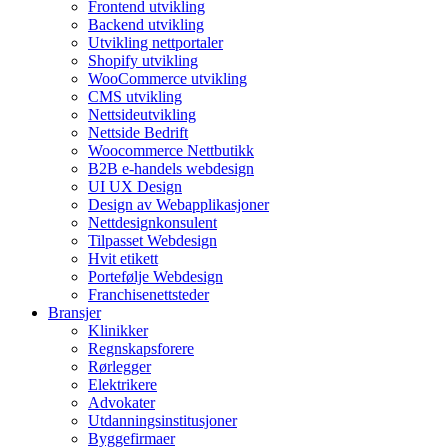
Frontend utvikling
Backend utvikling
Utvikling nettportaler
Shopify utvikling
WooCommerce utvikling
CMS utvikling
Nettsideutvikling
Nettside Bedrift
Woocommerce Nettbutikk
B2B e-handels webdesign
UI UX Design
Design av Webapplikasjoner
Nettdesignkonsulent
Tilpasset Webdesign
Hvit etikett
Portefølje Webdesign
Franchisenettsteder
Bransjer
Klinikker
Regnskapsforere
Rørlegger
Elektrikere
Advokater
Utdanningsinstitusjoner
Byggefirmaer