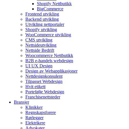
Shopify Nettbutikk
BigCommerce
Frontend utvikling
Backend utvikling
Utvikling nettportaler
Shopify utvikling
WooCommerce utvikling
CMS utvikling
Nettsideutvikling
Nettside Bedrift
Woocommerce Nettbutikk
B2B e-handels webdesign
UI UX Design
Design av Webapplikasjoner
Nettdesignkonsulent
Tilpasset Webdesign
Hvit etikett
Portefølje Webdesign
Franchisenettsteder
Bransjer
Klinikker
Regnskapsforere
Rørlegger
Elektrikere
Advokater