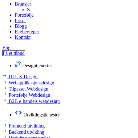
Bransjer
S
Portefølje
Priser
Blogg
Fagbegreper
Kontakt
Eng
Få et tilbud
Designtjenester
UI UX Design
Webapplikasjonsdesign
Tilpasset Webdesign
Portefølje Webdesign
B2B e-handels webdesign
Utviklingstjenester
Frontend utvikling
Backend utvikling