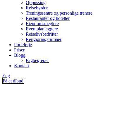
Oppussing
Reisebyråer
Treningssentre og personlige trenere
Restauranter og hoteller
Eiendomsmeglere
Eventplanleggere
Reiselivsbedrifter
Rengjøringsfirmaer
Portefølje
Priser
Blogg
Fagbegreper
Kontakt
Eng
Få et tilbud