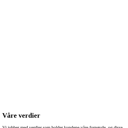
Våre verdier
Vi jobber med verdier som holder kundene våre fornøyde, og disse