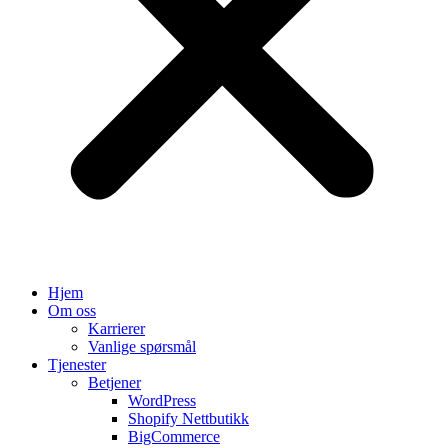
Hjem
Om oss
Karrierer
Vanlige spørsmål
Tjenester
Betjener
WordPress
Shopify Nettbutikk
BigCommerce