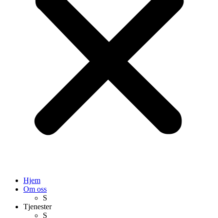
Hjem
Om oss
S
Tjenester
S