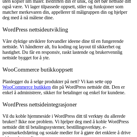
uten kopier lim maler. Bedriften din er unik, og det bør nettside ditt
også være. Vi lager tilpassede oppsett, stiler og funksjoner som
matcher merkevaren din, appellerer til målgruppen din og hjelper
deg med å nå målene dine.
WordPress nettsideutvikling
Våre dyktige utviklere forvandler ideene dine til en fungerende
nettside. Vi håndterer alt, fra koding og layout til sikkerhet og
hastighet. Du får en responsiv, raskt lastende og brukervennlig
nettside bygget for å yte.
WooCommerce butikkoppsett
Planlegger du å selge produkter på nett? Vi kan sette opp
WooCommerce butikken
din på WordPress nettside ditt. Den er
enkel å administrere, sikker for betalinger og enkel for kundene.
WordPress nettsideintegrasjoner
Vil du koble hjemmeside i WordPress ditt til verktøy du allerede
bruker? Ikke noe problem. Vi hjelper deg med å koble WordPress
nettside ditt til betalingssystemer, bestillingsverktøy, e-
postmarkedsføring og sosiale medier for å gjøre det enklere å drive