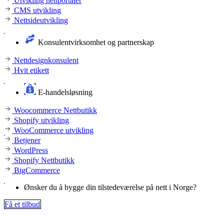
Utvikling nettportaler
CMS utvikling
Nettsideutvikling
Konsulentvirksomhet og partnerskap
Nettdesignkonsulent
Hvit etikett
E-handelsløsning
Woocommerce Nettbutikk
Shopify utvikling
WooCommerce utvikling
Betjener
WordPress
Shopify Nettbutikk
BigCommerce
Ønsker du å bygge din tilstedeværelse på nett i Norge?
Få et tilbud