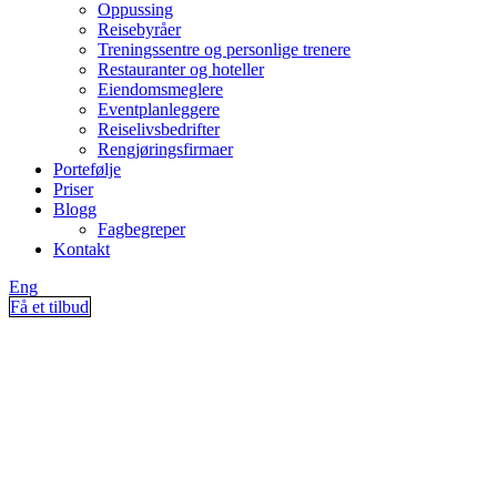
Oppussing
Reisebyråer
Treningssentre og personlige trenere
Restauranter og hoteller
Eiendomsmeglere
Eventplanleggere
Reiselivsbedrifter
Rengjøringsfirmaer
Portefølje
Priser
Blogg
Fagbegreper
Kontakt
Eng
Få et tilbud