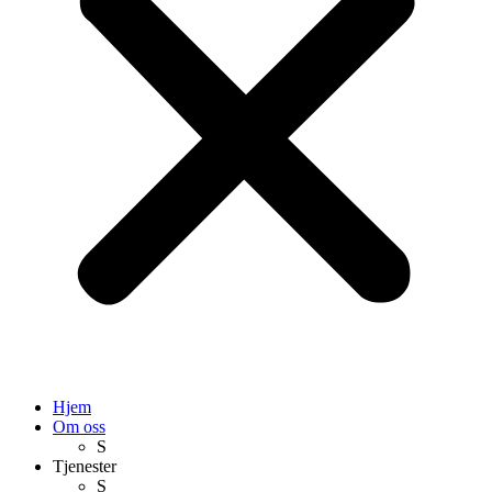
Hjem
Om oss
S
Tjenester
S