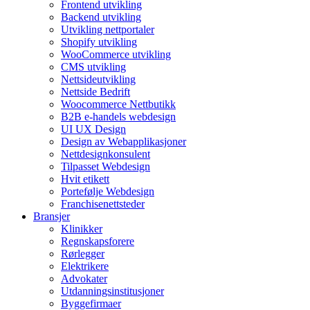
Frontend utvikling
Backend utvikling
Utvikling nettportaler
Shopify utvikling
WooCommerce utvikling
CMS utvikling
Nettsideutvikling
Nettside Bedrift
Woocommerce Nettbutikk
B2B e-handels webdesign
UI UX Design
Design av Webapplikasjoner
Nettdesignkonsulent
Tilpasset Webdesign
Hvit etikett
Portefølje Webdesign
Franchisenettsteder
Bransjer
Klinikker
Regnskapsforere
Rørlegger
Elektrikere
Advokater
Utdanningsinstitusjoner
Byggefirmaer