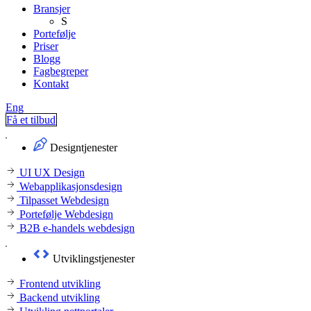
Bransjer
S
Portefølje
Priser
Blogg
Fagbegreper
Kontakt
Eng
Få et tilbud
Designtjenester
UI UX Design
Webapplikasjonsdesign
Tilpasset Webdesign
Portefølje Webdesign
B2B e-handels webdesign
Utviklingstjenester
Frontend utvikling
Backend utvikling