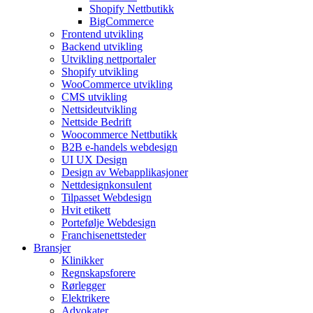
Shopify Nettbutikk
BigCommerce
Frontend utvikling
Backend utvikling
Utvikling nettportaler
Shopify utvikling
WooCommerce utvikling
CMS utvikling
Nettsideutvikling
Nettside Bedrift
Woocommerce Nettbutikk
B2B e-handels webdesign
UI UX Design
Design av Webapplikasjoner
Nettdesignkonsulent
Tilpasset Webdesign
Hvit etikett
Portefølje Webdesign
Franchisenettsteder
Bransjer
Klinikker
Regnskapsforere
Rørlegger
Elektrikere
Advokater