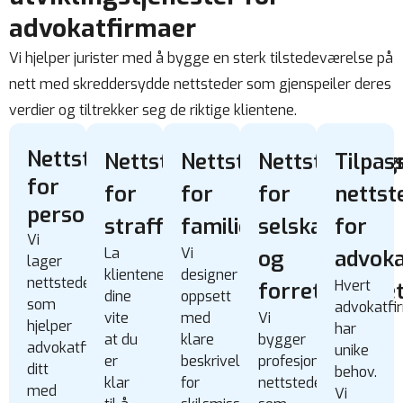
advokatfirmaer
Vi hjelper jurister med å bygge en sterk tilstedeværelse på
nett med skreddersydde nettsteder som gjenspeiler deres
verdier og tiltrekker seg de riktige klientene.
Nettsteddesign
Nettsteddesign
Nettsteddesign
Nettsteddesig
Tilpas
for
for
for
for
nettst
personskaderett
strafferett
familierett
selskaps-
for
Vi
La
Vi
og
advoka
lager
klientene
designer
nettsteder
Hvert
forretningsre
dine
oppsett
som
advokatfi
vite
med
Vi
hjelper
har
at du
klare
bygger
advokatfirmaet
unike
er
beskrivelser
profesjonelle
ditt
behov.
klar
for
nettsteder
med
Vi