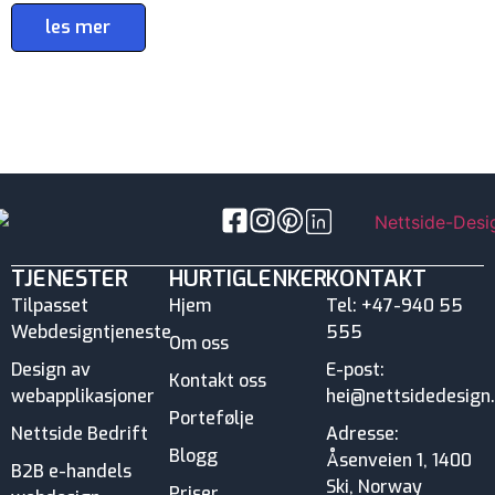
les mer
TJENESTER
HURTIGLENKER
KONTAKT
Tilpasset
Hjem
Tel: +47-940 55
Webdesigntjeneste
555
Om oss
Design av
E-post:
Kontakt oss
webapplikasjoner
hei@nettsidedesign
Portefølje
Nettside Bedrift
Adresse:
Blogg
Åsenveien 1, 1400
B2B e-handels
Ski, Norway
Priser