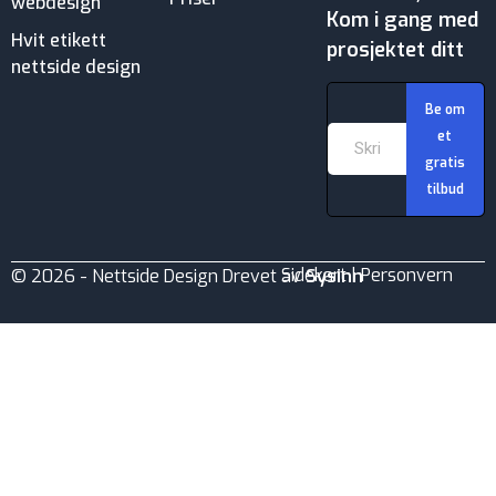
webdesign
Kom i gang med
Hvit etikett
prosjektet ditt
nettside design
Behandle ditt samtykke
Be om
For å gi best mulig opplevelse bruker vi
et
informasjonskapsler for å lagre eller få tilgang til
enhetsdata. Å nekte samtykke kan begrense enkelte
gratis
funksjoner.
tilbud
Sidekart
|
Personvern
© 2026 - Nettside Design Drevet av
Sysinn
Nødvendig
Preferanser
Statistikk
Markedsføring