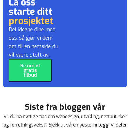
La oss
starte ditt
prosjektet
Del ideene dine med
oss, så gjør vi dem
om til en nettside du
vil være stolt av.
Be om et
gratis
tilbud
Siste fra bloggen vår
Vil du ha nyttige tips om webdesign, utvikling, nettbutikker
og forretningsvekst? Sjekk ut våre nyeste innlegg. Vi deler