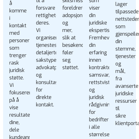
til å
skilsmisse,
som
å
lager
forsvare
foreldrerett,
viser
komme
tilpassede
rettighetene
adopsjon
din
i
nettstede
deres.
og
juridiske
kontakt
som
Vi
mer,
ekspertise.
med
gjenspeile
organiserer
slik at
Fremhev
personer
din
tjenestesider,
besøkende
din
som
stemme,
detaljerte
føler
erfaring
trenger
tjenester
sakstyper,
seg
innen
rask
og
advokatprofiler
støttet.
kontrakter,
juridisk
mål,
og
samsvar,
støtte.
fra
konsultasjonsskjemaer
rettstvister
Vi
avanserte
for
og
fokuserer
juridiske
direkte
juridisk
på å
ressurser
kontakt.
rådgivning
vise
til
for
resultatene
sikre
bedrifter
dine,
klientporta
i alle
dele
størrelser.
kundeanmeldelser