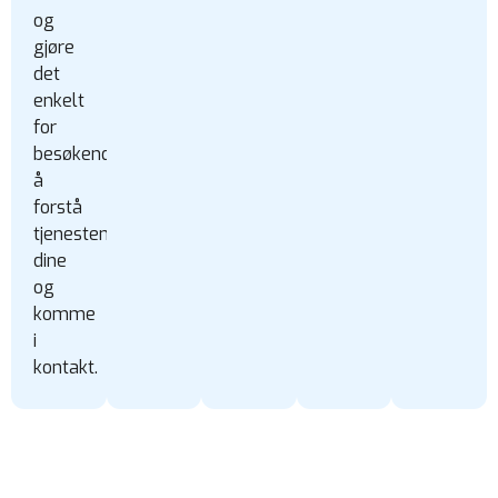
og
gjøre
det
enkelt
for
besøkende
å
forstå
tjenestene
dine
og
komme
i
kontakt.