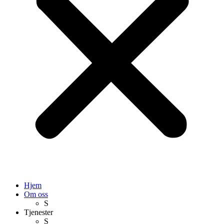
Hjem
Om oss
S
Tjenester
S