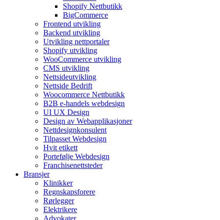
Shopify Nettbutikk
BigCommerce
Frontend utvikling
Backend utvikling
Utvikling nettportaler
Shopify utvikling
WooCommerce utvikling
CMS utvikling
Nettsideutvikling
Nettside Bedrift
Woocommerce Nettbutikk
B2B e-handels webdesign
UI UX Design
Design av Webapplikasjoner
Nettdesignkonsulent
Tilpasset Webdesign
Hvit etikett
Portefølje Webdesign
Franchisenettsteder
Bransjer
Klinikker
Regnskapsforere
Rørlegger
Elektrikere
Advokater