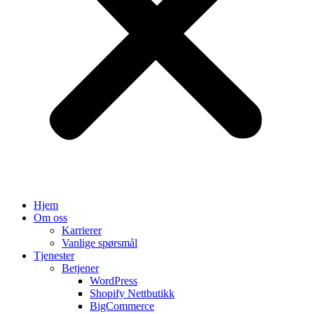
Hjem
Om oss
Karrierer
Vanlige spørsmål
Tjenester
Betjener
WordPress
Shopify Nettbutikk
BigCommerce