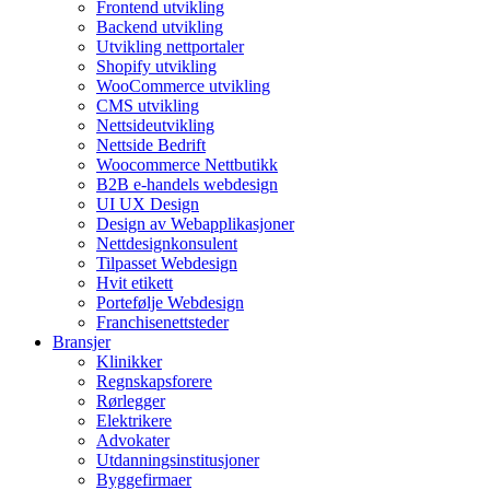
Frontend utvikling
Backend utvikling
Utvikling nettportaler
Shopify utvikling
WooCommerce utvikling
CMS utvikling
Nettsideutvikling
Nettside Bedrift
Woocommerce Nettbutikk
B2B e-handels webdesign
UI UX Design
Design av Webapplikasjoner
Nettdesignkonsulent
Tilpasset Webdesign
Hvit etikett
Portefølje Webdesign
Franchisenettsteder
Bransjer
Klinikker
Regnskapsforere
Rørlegger
Elektrikere
Advokater
Utdanningsinstitusjoner
Byggefirmaer