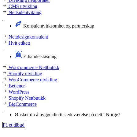
Utvikling nettportaler
CMS utvikling
Nettsideutvikling
Konsulentvirksomhet og partnerskap
Nettdesignkonsulent
Hvit etikett
E-handelsløsning
Woocommerce Nettbutikk
Shopify utvikling
WooCommerce utvikling
Betjener
WordPress
Shopify Nettbutikk
BigCommerce
Ønsker du å bygge din tilstedeværelse på nett i Norge?
Få et tilbud