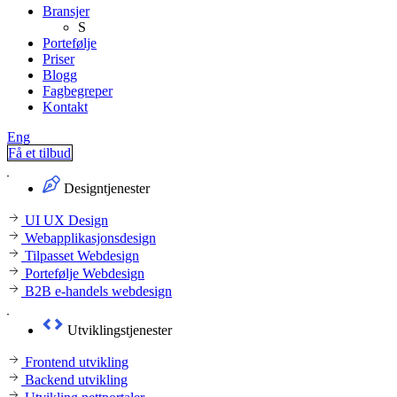
Bransjer
S
Portefølje
Priser
Blogg
Fagbegreper
Kontakt
Eng
Få et tilbud
Designtjenester
UI UX Design
Webapplikasjonsdesign
Tilpasset Webdesign
Portefølje Webdesign
B2B e-handels webdesign
Utviklingstjenester
Frontend utvikling
Backend utvikling