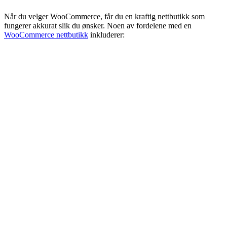
Når du velger WooCommerce, får du en kraftig nettbutikk som
fungerer akkurat slik du ønsker. Noen av fordelene med en
WooCommerce nettbutikk
inkluderer:
Nødvendig
Preferanser
Statistikk
Markedsføring