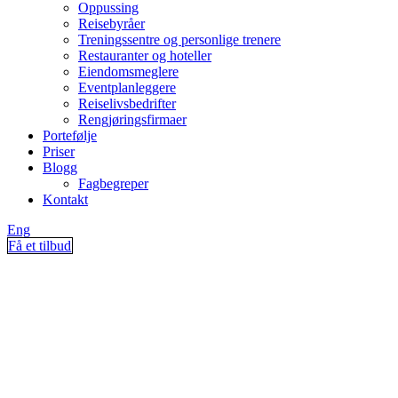
Oppussing
Reisebyråer
Treningssentre og personlige trenere
Restauranter og hoteller
Eiendomsmeglere
Eventplanleggere
Reiselivsbedrifter
Rengjøringsfirmaer
Portefølje
Priser
Blogg
Fagbegreper
Kontakt
Eng
Få et tilbud