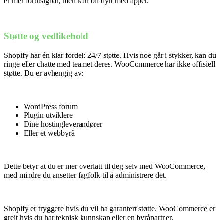
er mer forutsigbar, men kan bli dyrt med apper.
Støtte og vedlikehold
Shopify har én klar fordel: 24/7 støtte. Hvis noe går i stykker, kan du
ringe eller chatte med teamet deres. WooCommerce har ikke offisiell
støtte. Du er avhengig av:
WordPress forum
Plugin utviklere
Dine hostingleverandører
Eller et webbyrå
Nødvendig
Preferanser
Dette betyr at du er mer overlatt til deg selv med WooCommerce,
Statistikk
med mindre du ansetter fagfolk til å administrere det.
Markedsføring
Shopify er tryggere hvis du vil ha garantert støtte. WooCommerce er
greit hvis du har teknisk kunnskap eller en byråpartner.