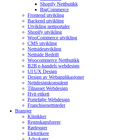
Shopify Nettbutikk
BigCommerce
Frontend utvikling
Backend utvikling
Utvikling nettportaler
Shopify utvikling
WooCommerce utvikling
CMS utvikling
Nettsideutvikling
Nettside Bedrift
Woocommerce Nettbutikk
B2B e-handels webdesign
UI UX Design
Design av Webapplikasjoner
Nettdesignkonsulent
Tilpasset Webdesign
Hvit etikett
Portefølje Webdesign
Franchisenettsteder
Bransjer
Klinikker
Regnskapsforere
Rørlegger
Elektrikere
Advokater