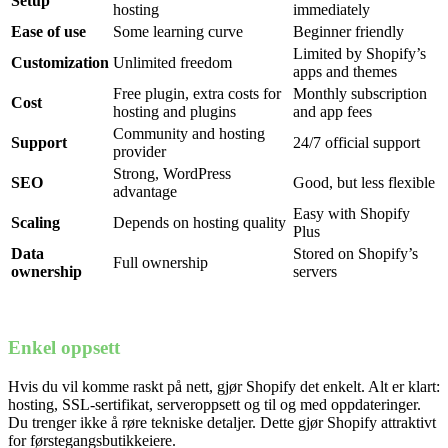
Setup
hosting
immediately
Ease of use
Some learning curve
Beginner friendly
Limited by Shopify’s
Customization
Unlimited freedom
apps and themes
Free plugin, extra costs for
Monthly subscription
Cost
hosting and plugins
and app fees
Community and hosting
Support
24/7 official support
provider
Strong, WordPress
SEO
Good, but less flexible
advantage
Easy with Shopify
Scaling
Depends on hosting quality
Plus
Data
Stored on Shopify’s
Full ownership
ownership
servers
Enkel oppsett
Hvis du vil komme raskt på nett, gjør Shopify det enkelt. Alt er klart:
hosting, SSL-sertifikat, serveroppsett og til og med oppdateringer.
Du trenger ikke å røre tekniske detaljer. Dette gjør Shopify attraktivt
for førstegangsbutikkeiere.