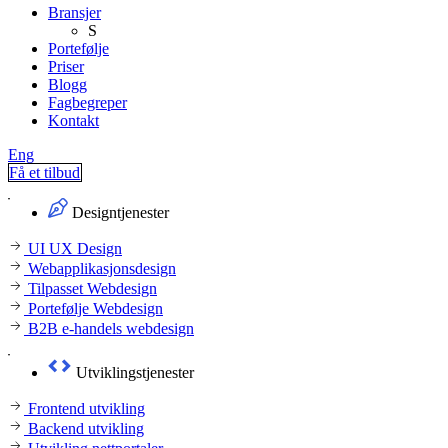
Bransjer
S
Portefølje
Priser
Blogg
Fagbegreper
Kontakt
Eng
Få et tilbud
Designtjenester
UI UX Design
Webapplikasjonsdesign
Tilpasset Webdesign
Portefølje Webdesign
B2B e-handels webdesign
Utviklingstjenester
Frontend utvikling
Backend utvikling