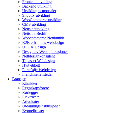
Frontend utvikling
Backend utvikling
Utvikling nettportaler
Shopify utvikling
WooCommerce utvikling
CMS utvikling
Nettsideutvikling
Nettside Bedrift
Woocommerce Nettbutikk
B2B e-handels webdesign
UI UX Design
Design av Webapplikasjoner
Nettdesignkonsulent
Tilpasset Webdesign
Hvit etikett
Portefølje Webdesign
Franchisenettsteder
Bransjer
Klinikker
Regnskapsforere
Rørlegger
Elektrikere
Advokater
Utdanningsinstitusjoner
Byggefirmaer