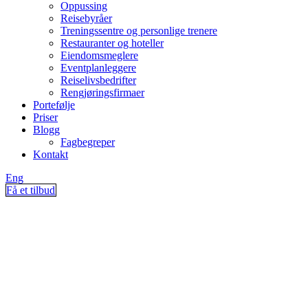
Oppussing
Reisebyråer
Treningssentre og personlige trenere
Restauranter og hoteller
Eiendomsmeglere
Eventplanleggere
Reiselivsbedrifter
Rengjøringsfirmaer
Portefølje
Priser
Blogg
Fagbegreper
Kontakt
Eng
Få et tilbud