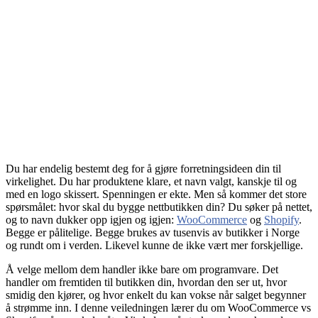
Du har endelig bestemt deg for å gjøre forretningsideen din til
virkelighet. Du har produktene klare, et navn valgt, kanskje til og
med en logo skissert. Spenningen er ekte. Men så kommer det store
spørsmålet: hvor skal du bygge nettbutikken din? Du søker på nettet,
og to navn dukker opp igjen og igjen:
WooCommerce
og
Shopify
.
Begge er pålitelige. Begge brukes av tusenvis av butikker i Norge
og rundt om i verden. Likevel kunne de ikke vært mer forskjellige.
Å velge mellom dem handler ikke bare om programvare. Det
handler om fremtiden til butikken din, hvordan den ser ut, hvor
smidig den kjører, og hvor enkelt du kan vokse når salget begynner
å strømme inn. I denne veiledningen lærer du om WooCommerce vs