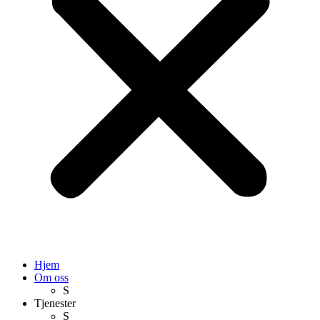
Hjem
Om oss
S
Tjenester
S