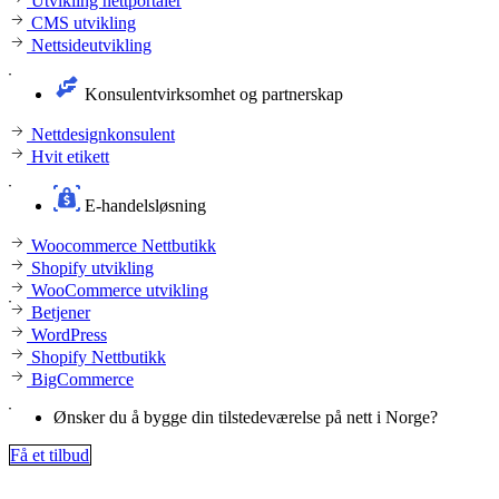
Utvikling nettportaler
CMS utvikling
Nettsideutvikling
Konsulentvirksomhet og partnerskap
Nettdesignkonsulent
Hvit etikett
E-handelsløsning
Woocommerce Nettbutikk
Shopify utvikling
WooCommerce utvikling
Betjener
WordPress
Shopify Nettbutikk
BigCommerce
Ønsker du å bygge din tilstedeværelse på nett i Norge?
Få et tilbud