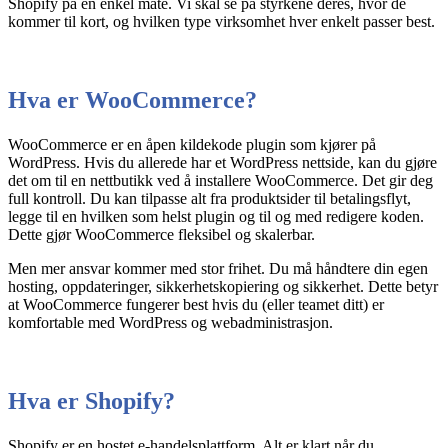
Shopify på en enkel måte. Vi skal se på styrkene deres, hvor de
kommer til kort, og hvilken type virksomhet hver enkelt passer best.
Hva er WooCommerce?
WooCommerce er en åpen kildekode plugin som kjører på
WordPress. Hvis du allerede har et WordPress nettside, kan du gjøre
det om til en nettbutikk ved å installere WooCommerce. Det gir deg
full kontroll. Du kan tilpasse alt fra produktsider til betalingsflyt,
legge til en hvilken som helst plugin og til og med redigere koden.
Dette gjør WooCommerce fleksibel og skalerbar.
Men mer ansvar kommer med stor frihet. Du må håndtere din egen
hosting, oppdateringer, sikkerhetskopiering og sikkerhet. Dette betyr
at WooCommerce fungerer best hvis du (eller teamet ditt) er
komfortable med WordPress og webadministrasjon.
Hva er Shopify?
Shopify er en hostet e-handelsplattform. Alt er klart når du