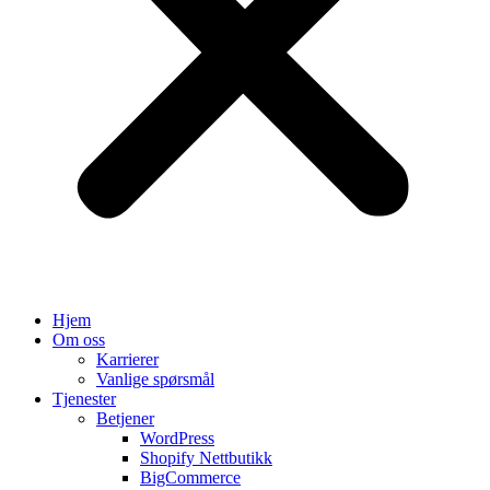
Hjem
Om oss
Karrierer
Vanlige spørsmål
Tjenester
Betjener
WordPress
Shopify Nettbutikk
BigCommerce