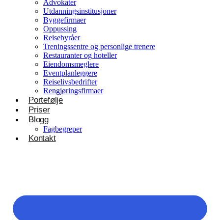
Advokater
Utdanningsinstitusjoner
Byggefirmaer
Oppussing
Reisebyråer
Treningssentre og personlige trenere
Restauranter og hoteller
Eiendomsmeglere
Eventplanleggere
Reiselivsbedrifter
Rengjøringsfirmaer
Portefølje
Priser
Blogg
Fagbegreper
Kontakt
Helsevesen og velvære
Klinikker