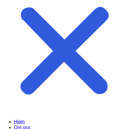
Start prosjektet ditt med oss
Klar til å gjøre ideen din om til en kraftfull digital opplevelse?
Vårt Nettsidedesign.no-team er her for å designe, bygge og
utvikle nettstedet ditt.
Få et tilbud
Hjem
Om oss