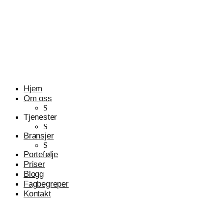
Profesjonelle tjenester
Advokater
Hjem
Om oss
S
Tjenester
S
Bransjer
S
Portefølje
Priser
Blogg
Fagbegreper
Kontakt