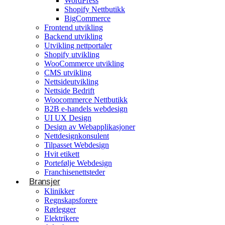
WordPress
Shopify Nettbutikk
BigCommerce
Konsulentvirksomhet og partnerskap
Frontend utvikling
Backend utvikling
Nettdesignkonsulent
Utvikling nettportaler
Hvit etikett
Shopify utvikling
WooCommerce utvikling
CMS utvikling
E-handelsløsning
Nettsideutvikling
Nettside Bedrift
Woocommerce Nettbutikk
Woocommerce Nettbutikk
Shopify utvikling
B2B e-handels webdesign
UI UX Design
WooCommerce utvikling
Byggetjenester
Design av Webapplikasjoner
Betjener
Nettdesignkonsulent
Byggefirmaer
WordPress
Tilpasset Webdesign
Hvit etikett
Shopify Nettbutikk
Portefølje Webdesign
BigCommerce
Franchisenettsteder
Bransjer
Ønsker du å bygge din tilstedeværelse på nett i
Klinikker
Norge?
Regnskapsforere
Rørlegger
Få et tilbud
Elektrikere