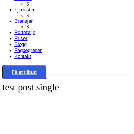
S
Tjenester
S
Bransjer
S
Portefølje
Priser
Blogg
Fagbegreper
Kontakt
Eng
Få et tilbud
test post single