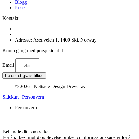
Blogg
Priser
Kontakt
Tel: +47-940 55 555
E-post: hei@nettsidedesign.no
Adresse: Åsenveien 1, 1400 Ski, Norway
Kom i gang med prosjektet ditt
Email
Be om et gratis tilbud
© 2026 - Nettside Design Drevet av
Sysinn
Sidekart
|
Personvern
Personvern
Behandle ditt samtykke
For å gi best mulig opplevelse bruker vi informasjonskapsler for å