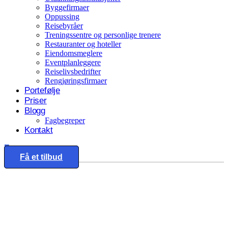
Byggefirmaer
Oppussing
Reisebyråer
Treningssentre og personlige trenere
Restauranter og hoteller
Eiendomsmeglere
Eventplanleggere
Reiselivsbedrifter
Rengjøringsfirmaer
Portefølje
Priser
Blogg
Fagbegreper
Kontakt
Eng
Få et tilbud