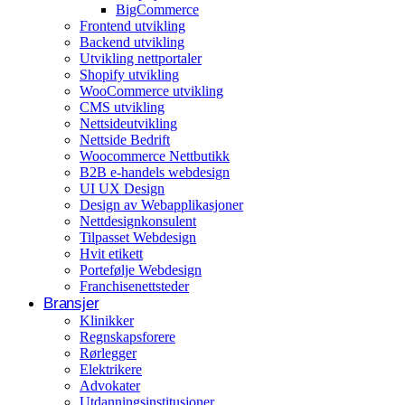
BigCommerce
Arrangementer og opplevelser
Frontend utvikling
Backend utvikling
Eventplanleggere
Utvikling nettportaler
Shopify utvikling
WooCommerce utvikling
CMS utvikling
Nettsideutvikling
Nettside Bedrift
Woocommerce Nettbutikk
B2B e-handels webdesign
UI UX Design
Design av Webapplikasjoner
Nettdesignkonsulent
Tilpasset Webdesign
Hvit etikett
Portefølje Webdesign
Franchisenettsteder
Bransjer
Klinikker
Regnskapsforere
Rørlegger
Elektrikere
Advokater
Utdanningsinstitusjoner