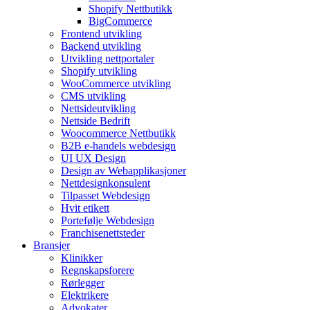
Shopify Nettbutikk
BigCommerce
Frontend utvikling
Backend utvikling
Utvikling nettportaler
Shopify utvikling
WooCommerce utvikling
CMS utvikling
Nettsideutvikling
Nettside Bedrift
Woocommerce Nettbutikk
B2B e-handels webdesign
UI UX Design
Design av Webapplikasjoner
Nettdesignkonsulent
Tilpasset Webdesign
Hvit etikett
Portefølje Webdesign
Franchisenettsteder
Bransjer
Klinikker
Regnskapsforere
Rørlegger
Elektrikere
Advokater