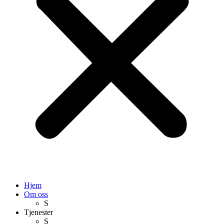
Hjem
Om oss
S
Tjenester
S