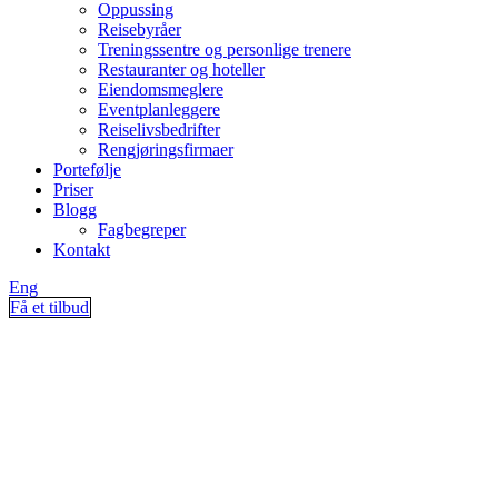
Oppussing
Reisebyråer
Treningssentre og personlige trenere
Restauranter og hoteller
Eiendomsmeglere
Eventplanleggere
Reiselivsbedrifter
Rengjøringsfirmaer
Portefølje
Priser
Blogg
Fagbegreper
Kontakt
Eng
Få et tilbud