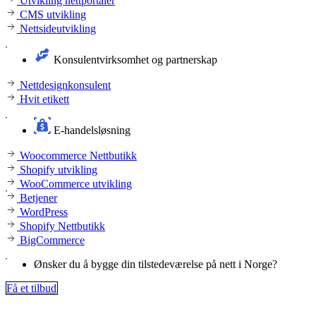
Utvikling nettportaler
CMS utvikling
Nettsideutvikling
Konsulentvirksomhet og partnerskap
Nettdesignkonsulent
Hvit etikett
E-handelsløsning
Woocommerce Nettbutikk
Shopify utvikling
WooCommerce utvikling
Betjener
WordPress
Shopify Nettbutikk
BigCommerce
Ønsker du å bygge din tilstedeværelse på nett i Norge?
Få et tilbud