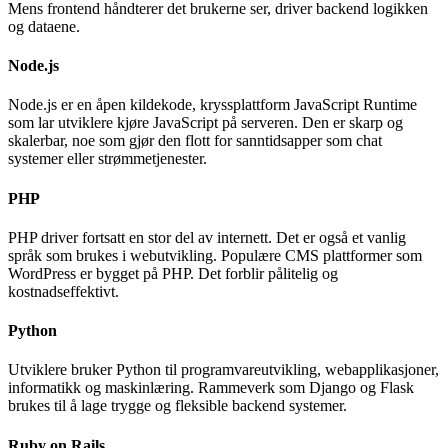
Mens frontend håndterer det brukerne ser, driver backend logikken
og dataene.
Node.js
Node.js er en åpen kildekode, kryssplattform JavaScript Runtime
som lar utviklere kjøre JavaScript på serveren. Den er skarp og
skalerbar, noe som gjør den flott for sanntidsapper som chat
systemer eller strømmetjenester.
PHP
PHP driver fortsatt en stor del av internett. Det er også et vanlig
språk som brukes i webutvikling. Populære CMS plattformer som
WordPress er bygget på PHP. Det forblir pålitelig og
kostnadseffektivt.
Nødvendig
Preferanser
Python
Statistikk
Markedsføring
Utviklere bruker Python til programvareutvikling, webapplikasjoner,
informatikk og maskinlæring. Rammeverk som Django og Flask
brukes til å lage trygge og fleksible backend systemer.
Ruby on Rails