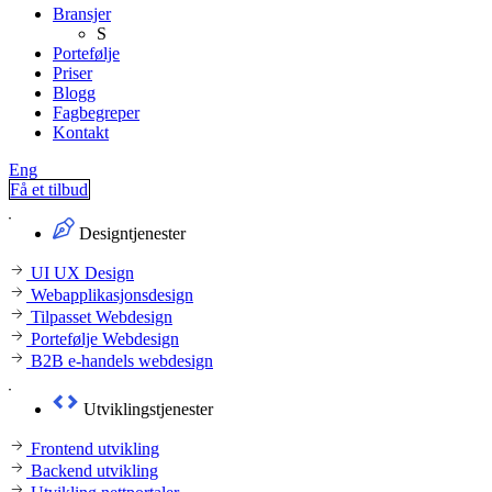
Bransjer
S
Portefølje
Priser
Blogg
Fagbegreper
Kontakt
Eng
Få et tilbud
Designtjenester
UI UX Design
Webapplikasjonsdesign
Tilpasset Webdesign
Portefølje Webdesign
B2B e-handels webdesign
Utviklingstjenester
Frontend utvikling
Backend utvikling