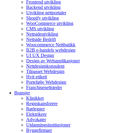
Frontend utvikling
Backend utvikling
Utvikling nettportaler
Shopify utvikling
WooCommerce utvikling
CMS utvikling
Nettsideutvikling
Nettside Bedrift
Woocommerce Nettbutikk
B2B e-handels webdesign
UI UX Design
Design av Webapplikasjoner
Nettdesignkonsulent
Tilpasset Webdesign
Hvit etikett
Portefølje Webdesign
Franchisenettsteder
Bransjer
Klinikker
Regnskapsforere
Rørlegger
Elektrikere
Advokater
Utdanningsinstitusjoner
Byggefirmaer