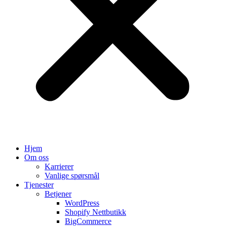
Hjem
Om oss
Karrierer
Vanlige spørsmål
Tjenester
Betjener
WordPress
Shopify Nettbutikk
BigCommerce