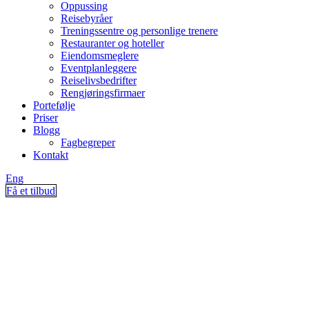
Oppussing
Reisebyråer
Treningssentre og personlige trenere
Restauranter og hoteller
Eiendomsmeglere
Eventplanleggere
Reiselivsbedrifter
Rengjøringsfirmaer
Portefølje
Priser
Blogg
Fagbegreper
Kontakt
Eng
Få et tilbud