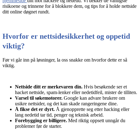
hjemmeside
ditt mot hackere og nedetid. Vi dekker de vanligste
risikoene og trinnene for å blokkere dem, og tips for å holde nettside
ditt online døgnet rundt.
Hvorfor er nettsidesikkerhet og oppetid
viktig?
Før vi går inn på løsninger, la oss snakke om hvorfor dette er så
viktig.
Nettside ditt er merkevaren din.
Hvis besøkende ser et
hacket nettside, spam-lenker eller nedetidfeil, mister de tilliten.
Varsel til søkemotorer.
Google kan advare brukere om
usikre nettsider, og det kan skade rangeringene dine.
Å fikse det er dyrt.
Å gjenopprette seg etter hacking eller
lang nedetid tar tid, penger og teknisk arbeid.
Forebygging er billigere.
Med riktig oppsett unngår du
problemer før de starter.