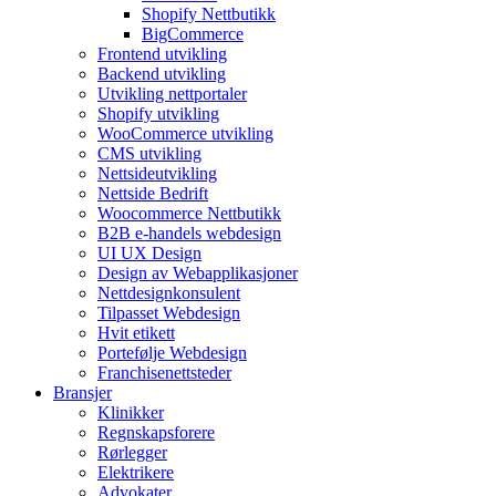
Shopify Nettbutikk
BigCommerce
Frontend utvikling
Backend utvikling
Utvikling nettportaler
Shopify utvikling
WooCommerce utvikling
CMS utvikling
Nettsideutvikling
Nettside Bedrift
Woocommerce Nettbutikk
B2B e-handels webdesign
UI UX Design
Design av Webapplikasjoner
Nettdesignkonsulent
Tilpasset Webdesign
Hvit etikett
Portefølje Webdesign
Franchisenettsteder
Bransjer
Klinikker
Regnskapsforere
Rørlegger
Elektrikere
Advokater