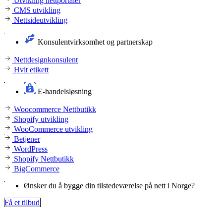
Utvikling nettportaler
CMS utvikling
Nettsideutvikling
Konsulentvirksomhet og partnerskap
Nettdesignkonsulent
Hvit etikett
E-handelsløsning
Woocommerce Nettbutikk
Shopify utvikling
WooCommerce utvikling
Betjener
WordPress
Shopify Nettbutikk
BigCommerce
Ønsker du å bygge din tilstedeværelse på nett i Norge?
Få et tilbud