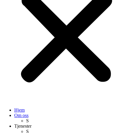
Hjem
Om oss
S
Tjenester
S