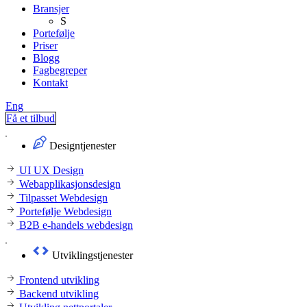
Bransjer
S
Portefølje
Priser
Blogg
Fagbegreper
Kontakt
Eng
Få et tilbud
Designtjenester
UI UX Design
Webapplikasjonsdesign
Tilpasset Webdesign
Portefølje Webdesign
B2B e-handels webdesign
Utviklingstjenester
Frontend utvikling
Backend utvikling