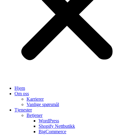
Hjem
Om oss
Karrierer
Vanlige spørsmål
Tjenester
Betjener
WordPress
Shopify Nettbutikk
BigCommerce