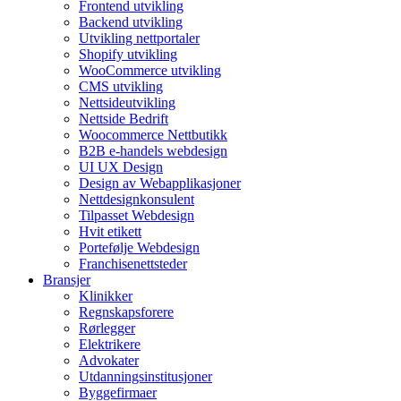
Frontend utvikling
Backend utvikling
Utvikling nettportaler
Shopify utvikling
WooCommerce utvikling
CMS utvikling
Nettsideutvikling
Nettside Bedrift
Woocommerce Nettbutikk
B2B e-handels webdesign
UI UX Design
Design av Webapplikasjoner
Nettdesignkonsulent
Tilpasset Webdesign
Hvit etikett
Portefølje Webdesign
Franchisenettsteder
Bransjer
Klinikker
Regnskapsforere
Rørlegger
Elektrikere
Advokater
Utdanningsinstitusjoner
Byggefirmaer