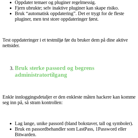
Oppdater temaer og pluginer regelmessig.
Fjern ubrukte; selv inaktive pluginer kan skape risiko.
Bruk “automatisk oppdatering”. Det er trygt for de fleste
pluginer, men test store oppdateringer først.
Test oppdateringer i et testmiljø før du bruker dem på dine aktive
nettsider.
Bruk sterke passord og begrens
administratortilgang
Nødvendig
Enkle innloggingsdetaljer er den enkleste måten hackere kan komme
Preferanser
seg inn på, så stram kontrollen:
Statistikk
Markedsføring
Lag lange, unike passord (bland bokstaver, tall og symboler).
Bruk en passordbehandler som LastPass, 1Password eller
Bitwarden.