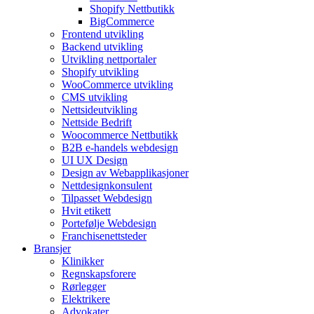
Shopify Nettbutikk
BigCommerce
Frontend utvikling
Backend utvikling
Utvikling nettportaler
Shopify utvikling
WooCommerce utvikling
CMS utvikling
Nettsideutvikling
Nettside Bedrift
Woocommerce Nettbutikk
B2B e-handels webdesign
UI UX Design
Design av Webapplikasjoner
Nettdesignkonsulent
Tilpasset Webdesign
Hvit etikett
Portefølje Webdesign
Franchisenettsteder
Bransjer
Klinikker
Regnskapsforere
Rørlegger
Elektrikere
Advokater