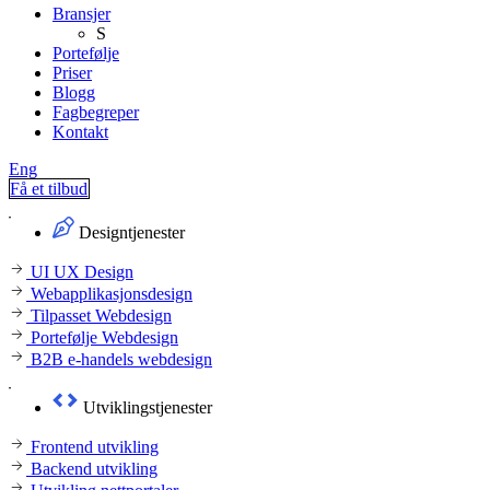
Bransjer
S
Portefølje
Priser
Blogg
Fagbegreper
Kontakt
Eng
Få et tilbud
Designtjenester
UI UX Design
Webapplikasjonsdesign
Tilpasset Webdesign
Portefølje Webdesign
B2B e-handels webdesign
Utviklingstjenester
Frontend utvikling
Backend utvikling