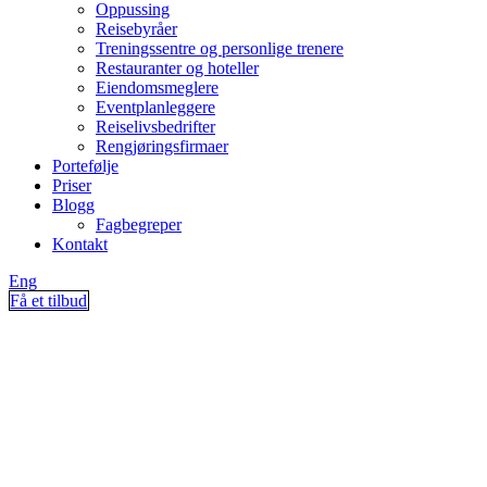
Oppussing
Reisebyråer
Treningssentre og personlige trenere
Restauranter og hoteller
Eiendomsmeglere
Eventplanleggere
Reiselivsbedrifter
Rengjøringsfirmaer
Portefølje
Priser
Blogg
Fagbegreper
Kontakt
Eng
Få et tilbud