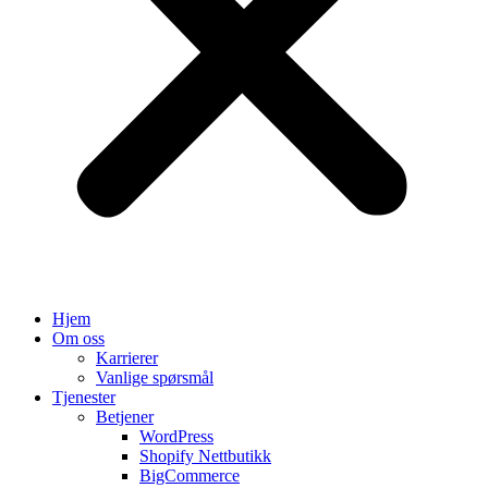
Hjem
Om oss
Karrierer
Vanlige spørsmål
Tjenester
Betjener
WordPress
Shopify Nettbutikk
BigCommerce