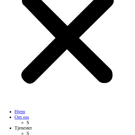
Hjem
Om oss
S
Tjenester
S