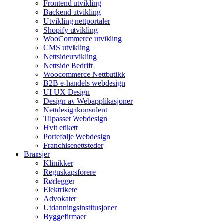
Frontend utvikling
Backend utvikling
Utvikling nettportaler
Shopify utvikling
WooCommerce utvikling
CMS utvikling
Nettsideutvikling
Nettside Bedrift
Woocommerce Nettbutikk
B2B e-handels webdesign
UI UX Design
Design av Webapplikasjoner
Nettdesignkonsulent
Tilpasset Webdesign
Hvit etikett
Portefølje Webdesign
Franchisenettsteder
Bransjer
Klinikker
Regnskapsforere
Rørlegger
Elektrikere
Advokater
Utdanningsinstitusjoner
Byggefirmaer