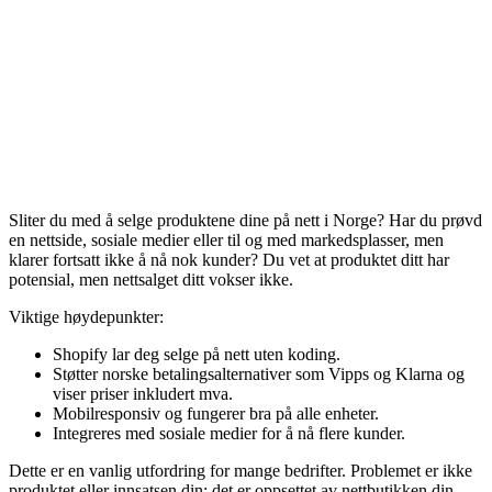
Sliter du med å selge produktene dine på nett i Norge? Har du prøvd
en nettside, sosiale medier eller til og med markedsplasser, men
klarer fortsatt ikke å nå nok kunder? Du vet at produktet ditt har
potensial, men nettsalget ditt vokser ikke.
Viktige høydepunkter:
Shopify lar deg selge på nett uten koding.
Støtter norske betalingsalternativer som Vipps og Klarna og
viser priser inkludert mva.
Mobilresponsiv og fungerer bra på alle enheter.
Integreres med sosiale medier for å nå flere kunder.
Dette er en vanlig utfordring for mange bedrifter. Problemet er ikke
produktet eller innsatsen din; det er oppsettet av nettbutikken din.