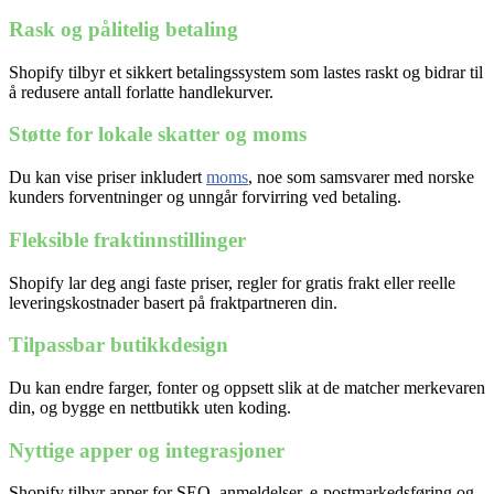
Rask og pålitelig betaling
Shopify tilbyr et sikkert betalingssystem som lastes raskt og bidrar til
å redusere antall forlatte handlekurver.
Støtte for lokale skatter og moms
Du kan vise priser inkludert
moms
, noe som samsvarer med norske
kunders forventninger og unngår forvirring ved betaling.
Fleksible fraktinnstillinger
Shopify lar deg angi faste priser, regler for gratis frakt eller reelle
leveringskostnader basert på fraktpartneren din.
Tilpassbar butikkdesign
Du kan endre farger, fonter og oppsett slik at de matcher merkevaren
din, og bygge en nettbutikk uten koding.
Nyttige apper og integrasjoner
Shopify tilbyr apper for SEO, anmeldelser, e-postmarkedsføring og