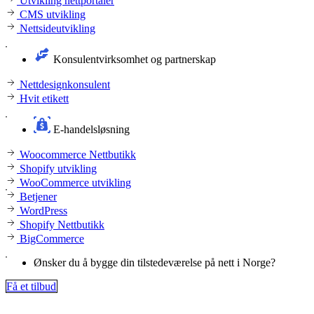
Utvikling nettportaler
CMS utvikling
Nettsideutvikling
Konsulentvirksomhet og partnerskap
Nettdesignkonsulent
Hvit etikett
E-handelsløsning
Woocommerce Nettbutikk
Shopify utvikling
WooCommerce utvikling
Betjener
WordPress
Shopify Nettbutikk
BigCommerce
Ønsker du å bygge din tilstedeværelse på nett i Norge?
Få et tilbud