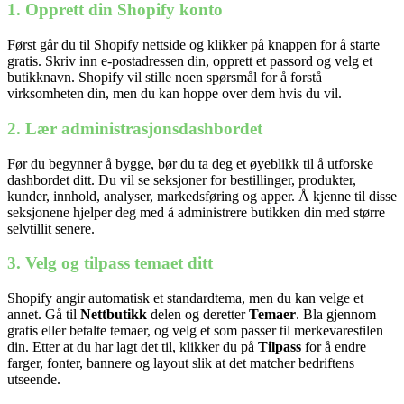
1. Opprett din Shopify konto
Først går du til Shopify nettside og klikker på knappen for å starte
gratis. Skriv inn e-postadressen din, opprett et passord og velg et
butikknavn. Shopify vil stille noen spørsmål for å forstå
virksomheten din, men du kan hoppe over dem hvis du vil.
2. Lær administrasjonsdashbordet
Før du begynner å bygge, bør du ta deg et øyeblikk til å utforske
dashbordet ditt. Du vil se seksjoner for bestillinger, produkter,
kunder, innhold, analyser, markedsføring og apper. Å kjenne til disse
seksjonene hjelper deg med å administrere butikken din med større
selvtillit senere.
3. Velg og tilpass temaet ditt
Nødvendig
Preferanser
Shopify angir automatisk et standardtema, men du kan velge et
Statistikk
annet. Gå til
Nettbutikk
delen og deretter
Temaer
. Bla gjennom
Markedsføring
gratis eller betalte temaer, og velg et som passer til merkevarestilen
din. Etter at du har lagt det til, klikker du på
Tilpass
for å endre
farger, fonter, bannere og layout slik at det matcher bedriftens
utseende.