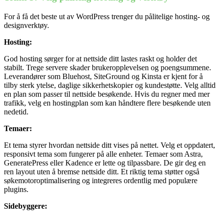
For å få det beste ut av WordPress trenger du pålitelige hosting- og
designverktøy.
Hosting:
God hosting sørger for at nettside ditt lastes raskt og holder det
stabilt. Trege servere skader brukeropplevelsen og poengsummene.
Leverandører som Bluehost, SiteGround og Kinsta er kjent for å
tilby sterk ytelse, daglige sikkerhetskopier og kundestøtte. Velg alltid
en plan som passer til nettside besøkende. Hvis du regner med mer
trafikk, velg en hostingplan som kan håndtere flere besøkende uten
nedetid.
Temaer:
Et tema styrer hvordan nettside ditt vises på nettet. Velg et oppdatert,
Nødvendig
responsivt tema som fungerer på alle enheter. Temaer som Astra,
Preferanser
GeneratePress eller Kadence er lette og tilpassbare. De gir deg en
Statistikk
ren layout uten å bremse nettside ditt. Et riktig tema støtter også
Markedsføring
søkemotoroptimalisering og integreres ordentlig med populære
plugins.
Sidebyggere: