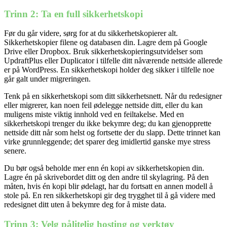
Trinn 2: Ta en full sikkerhetskopi
Før du går videre, sørg for at du sikkerhetskopierer alt.
Sikkerhetskopier filene og databasen din. Lagre dem på Google
Drive eller Dropbox. Bruk sikkerhetskopieringsutvidelser som
UpdraftPlus eller Duplicator i tilfelle ditt nåværende nettside allerede
er på WordPress. En sikkerhetskopi holder deg sikker i tilfelle noe
går galt under migreringen.
Tenk på en sikkerhetskopi som ditt sikkerhetsnett. Når du redesigner
eller migrerer, kan noen feil ødelegge nettside ditt, eller du kan
muligens miste viktig innhold ved en feiltakelse. Med en
sikkerhetskopi trenger du ikke bekymre deg; du kan gjenopprette
nettside ditt når som helst og fortsette der du slapp. Dette trinnet kan
virke grunnleggende; det sparer deg imidlertid ganske mye stress
senere.
Du bør også beholde mer enn én kopi av sikkerhetskopien din.
Lagre én på skrivebordet ditt og den andre til skylagring. På den
måten, hvis én kopi blir ødelagt, har du fortsatt en annen modell å
stole på. En ren sikkerhetskopi gir deg trygghet til å gå videre med
redesignet ditt uten å bekymre deg for å miste data.
Trinn 3: Velg pålitelig hosting og verktøy