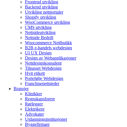
Frontend utvikling
Backend utvikling
Utvikling nettportaler
Shopify utvikling
WooCommerce utvikling
CMS utvikling
Nettsideutvikling
Nettside Bedrift
Woocommerce Nettbutikk
B2B e-handels webdesign
UI UX Design
Design av Webapplikasjoner
Nettdesignkonsulent
Tilpasset Webdesign
Hvit etikett
Portefølje Webdesign
Franchisenettsteder
Bransjer
Klinikker
Regnskapsforere
Rørlegger
Elektrikere
Advokater
Utdanningsinstitusjoner
Byggefirmaer