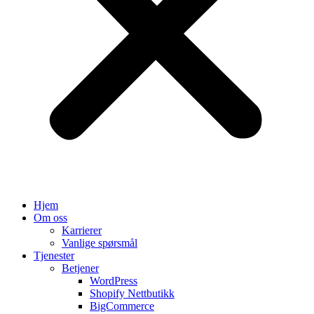
Hjem
Om oss
Karrierer
Vanlige spørsmål
Tjenester
Betjener
WordPress
Shopify Nettbutikk
BigCommerce