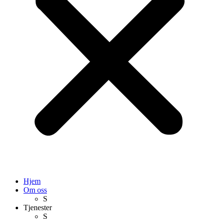
Hjem
Om oss
S
Tjenester
S