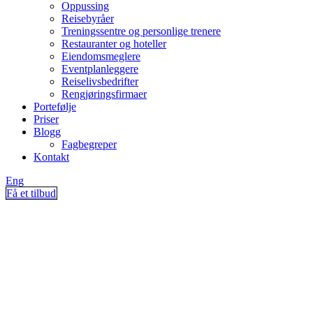
Oppussing
Reisebyråer
Treningssentre og personlige trenere
Restauranter og hoteller
Eiendomsmeglere
Eventplanleggere
Reiselivsbedrifter
Rengjøringsfirmaer
Portefølje
Priser
Blogg
Fagbegreper
Kontakt
Eng
Få et tilbud