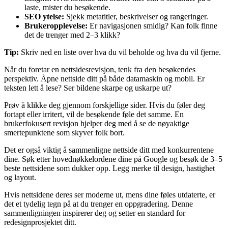
laste, mister du besøkende.
SEO ytelse:
Sjekk metatitler, beskrivelser og rangeringer.
Brukeropplevelse:
Er navigasjonen smidig? Kan folk finne
det de trenger med 2–3 klikk?
Tip:
Skriv ned en liste over hva du vil beholde og hva du vil fjerne.
Når du foretar en nettsidesrevisjon, tenk fra den besøkendes
perspektiv. Åpne nettside ditt på både datamaskin og mobil. Er
teksten lett å lese? Ser bildene skarpe og uskarpe ut?
Prøv å klikke deg gjennom forskjellige sider. Hvis du føler deg
fortapt eller irritert, vil de besøkende føle det samme. En
brukerfokusert revisjon hjelper deg med å se de nøyaktige
smertepunktene som skyver folk bort.
Det er også viktig å sammenligne nettside ditt med konkurrentene
dine. Søk etter hovednøkkelordene dine på Google og besøk de 3–5
beste nettsidene som dukker opp. Legg merke til design, hastighet
og layout.
Hvis nettsidene deres ser moderne ut, mens dine føles utdaterte, er
det et tydelig tegn på at du trenger en oppgradering. Denne
sammenligningen inspirerer deg og setter en standard for
redesignprosjektet ditt.