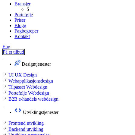
Bransjer
S
Portefølje
Priser
Blogg
Fagbegreper
Kontakt
Eng
Få et tilbud
Designtjenester
UI UX Design
Webapplikasjonsdesign
Tilpasset Webdesign
Portefølje Webdesign
B2B e-handels webdesign
Utviklingstjenester
Frontend utvikling
Backend utvikling