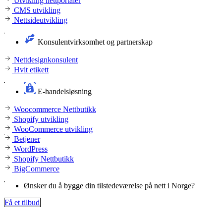
Utvikling nettportaler
CMS utvikling
Nettsideutvikling
Konsulentvirksomhet og partnerskap
Nettdesignkonsulent
Hvit etikett
E-handelsløsning
Woocommerce Nettbutikk
Shopify utvikling
WooCommerce utvikling
Betjener
WordPress
Shopify Nettbutikk
BigCommerce
Ønsker du å bygge din tilstedeværelse på nett i Norge?
Få et tilbud