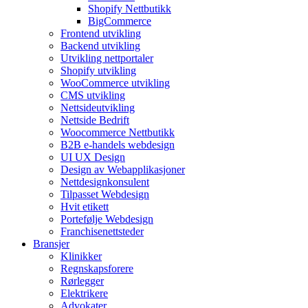
Shopify Nettbutikk
BigCommerce
Frontend utvikling
Backend utvikling
Utvikling nettportaler
Shopify utvikling
WooCommerce utvikling
CMS utvikling
Nettsideutvikling
Nettside Bedrift
Woocommerce Nettbutikk
B2B e-handels webdesign
UI UX Design
Design av Webapplikasjoner
Nettdesignkonsulent
Tilpasset Webdesign
Hvit etikett
Portefølje Webdesign
Franchisenettsteder
Bransjer
Klinikker
Regnskapsforere
Rørlegger
Elektrikere
Advokater