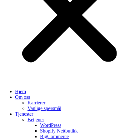
Hjem
Om oss
Karrierer
Vanlige spørsmål
Tjenester
Betjener
WordPress
Shopify Nettbutikk
BigCommerce