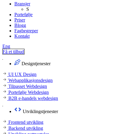
Bransjer
S
Portefølje
Priser
Blogg
Fagbegreper
Kontakt
Eng
Få et tilbud
Designtjenester
UI UX Design
Webapplikasjonsdesign
Tilpasset Webdesign
Portefølje Webdesign
B2B e-handels webdesign
Utviklingstjenester
Frontend utvikling
Backend utvikling