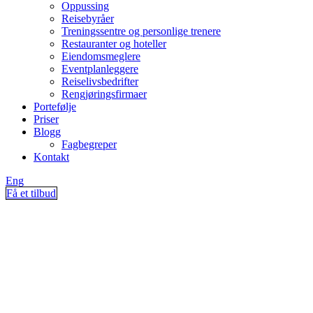
Oppussing
Reisebyråer
Treningssentre og personlige trenere
Restauranter og hoteller
Eiendomsmeglere
Eventplanleggere
Reiselivsbedrifter
Rengjøringsfirmaer
Portefølje
Priser
Blogg
Fagbegreper
Kontakt
Eng
Få et tilbud