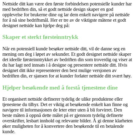
Nettside ditt kan være den første forbindelsen potensielle kunder har
med bedriften din, så et godt nettside design skaper en god
opplevelse for brukerne dine og lar dem enkelt navigere på nettside
for å nå sine bedriftsmål. Her er tre av de viktigste måtene et godt
designet nettside kan hjelpe deg på:
Skaper et sterkt førsteinntrykk
Når en potensiell kunde besøker
nettside
ditt, vil de danne seg en
mening om deg i løpet av sekunder. Et godt designet
nettside
skaper
det ideelle førsteinntrykket av bedriften din som troverdig og viser at
du har lagt ned innsats i å designe og presentere
nettside
ditt. Hvis
designet ditt ikke representerer den best mulige versjonen av
bedriften din, er sjansen for at kunder forlater
nettside
ditt svært høy.
Hjelper besøkende med å forstå tjenestene dine
Et organisert
nettside
definerer tydelig de ulike produktene eller
tjenestene du tilbyr. Det er viktig at besøkende enkelt kan finne og
navigere til informasjonen de leter etter uten å bli forvirret. Den
beste måten å oppnå dette målet på er gjennom tydelig definerte
overskrifter, lesbart innhold og relevante bilder. Å gi denne klarheten
øker muligheten for å konvertere den besøkende til en betalende
kunde.