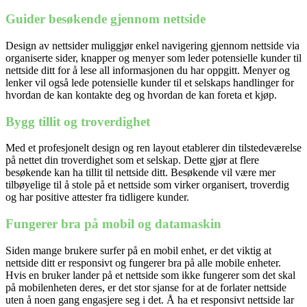
Guider besøkende gjennom nettside
Design av nettsider
muliggjør enkel navigering gjennom
nettside
via
organiserte sider, knapper og menyer som leder potensielle kunder til
nettside
ditt for å lese all informasjonen du har oppgitt. Menyer og
lenker vil også lede potensielle kunder til et selskaps handlinger for
hvordan de kan kontakte deg og hvordan de kan foreta et kjøp.
Bygg tillit og troverdighet
Med et profesjonelt design og ren layout etablerer din tilstedeværelse
på nettet din troverdighet som et selskap. Dette gjør at flere
besøkende kan ha tillit til
nettside
ditt. Besøkende vil være mer
tilbøyelige til å stole på et
nettside
som virker organisert, troverdig
og har positive attester fra tidligere kunder.
Fungerer bra på mobil og datamaskin
Siden mange brukere surfer på en mobil enhet, er det viktig at
nettside
ditt er responsivt og fungerer bra på alle mobile enheter.
Hvis en bruker lander på et
nettside
som ikke fungerer som det skal
på mobilenheten deres, er det stor sjanse for at de forlater
nettside
uten å noen gang engasjere seg i det. Å ha et responsivt
nettside
lar