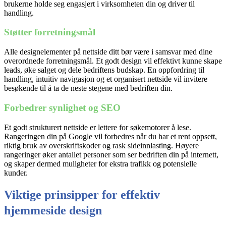
brukerne holde seg engasjert i virksomheten din og driver til
handling.
Støtter forretningsmål
Alle designelementer på
nettside
ditt bør være i samsvar med dine
overordnede forretningsmål. Et godt design vil effektivt kunne skape
leads, øke salget og dele bedriftens budskap. En oppfordring til
handling, intuitiv navigasjon og et organisert
nettside
vil invitere
besøkende til å ta de neste stegene med bedriften din.
Forbedrer synlighet og SEO
Et godt strukturert
nettside
er lettere for søkemotorer å lese.
Rangeringen din på Google vil forbedres når du har et rent oppsett,
riktig bruk av overskriftskoder og rask sideinnlasting. Høyere
rangeringer øker antallet personer som ser bedriften din på internett,
og skaper dermed muligheter for ekstra trafikk og potensielle
kunder.
Viktige prinsipper for effektiv
hjemmeside design