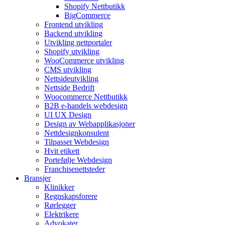
Shopify Nettbutikk
BigCommerce
Frontend utvikling
Backend utvikling
Utvikling nettportaler
Shopify utvikling
WooCommerce utvikling
CMS utvikling
Nettsideutvikling
Nettside Bedrift
Woocommerce Nettbutikk
B2B e-handels webdesign
UI UX Design
Design av Webapplikasjoner
Nettdesignkonsulent
Tilpasset Webdesign
Hvit etikett
Portefølje Webdesign
Franchisenettsteder
Bransjer
Klinikker
Regnskapsforere
Rørlegger
Elektrikere
Advokater