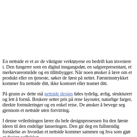
En nettside er et av de viktigste verktøyene en bedrift kan investere
i. Den fungerer som en digital inngangsdør, en salgsrepresentant, et
merkevareområde og en tillitsbygger. Når noen ønsker å lære om et
produkt eller en tjeneste, søker de først på nettet. Førsteinntrykket
kommer fra nettside ditt, ikke kontoret eller teamet ditt.
På grunn av dette må
nettside design
føles tydelig, ærlig, strukturert
og lett å forstå. Brukere setter pris på rene layouter, naturlige farger,
direkte formuleringer og en enkel reise. De ønsker å bevege seg
gjennom et nettside uten forvirring.
I denne veiledningen lærer du hele designprosessen fra den første
ideen til den endelige lanseringen. Den gir deg en fullstendig
forståelse av hvordan et nettside kommer sammen og hva som gjør