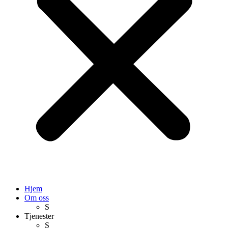
Hjem
Om oss
S
Tjenester
S