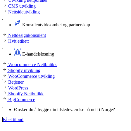
Utvikling nettportaler
CMS utvikling
Nettsideutvikling
Konsulentvirksomhet og partnerskap
Nettdesignkonsulent
Hvit etikett
E-handelsløsning
Woocommerce Nettbutikk
Shopify utvikling
WooCommerce utvikling
Betjener
WordPress
Shopify Nettbutikk
BigCommerce
Ønsker du å bygge din tilstedeværelse på nett i Norge?
Få et tilbud