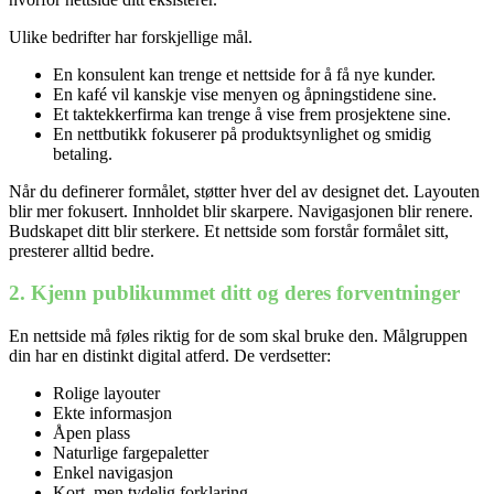
Ulike bedrifter har forskjellige mål.
En konsulent kan trenge et nettside for å få nye kunder.
En kafé vil kanskje vise menyen og åpningstidene sine.
Et taktekkerfirma kan trenge å vise frem prosjektene sine.
En nettbutikk fokuserer på produktsynlighet og smidig
betaling.
Når du definerer formålet, støtter hver del av designet det. Layouten
blir mer fokusert. Innholdet blir skarpere. Navigasjonen blir renere.
Budskapet ditt blir sterkere. Et nettside som forstår formålet sitt,
presterer alltid bedre.
2. Kjenn publikummet ditt og deres forventninger
En nettside må føles riktig for de som skal bruke den. Målgruppen
Nødvendig
din har en distinkt digital atferd. De verdsetter:
Preferanser
Statistikk
Rolige layouter
Markedsføring
Ekte informasjon
Åpen plass
Naturlige fargepaletter
Enkel navigasjon
Kort, men tydelig forklaring