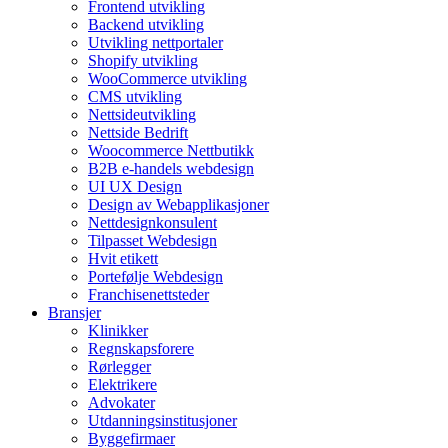
Frontend utvikling
Backend utvikling
Utvikling nettportaler
Shopify utvikling
WooCommerce utvikling
CMS utvikling
Nettsideutvikling
Nettside Bedrift
Woocommerce Nettbutikk
B2B e-handels webdesign
UI UX Design
Design av Webapplikasjoner
Nettdesignkonsulent
Tilpasset Webdesign
Hvit etikett
Portefølje Webdesign
Franchisenettsteder
Bransjer
Klinikker
Regnskapsforere
Rørlegger
Elektrikere
Advokater
Utdanningsinstitusjoner
Byggefirmaer