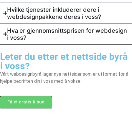
Hvilke tjenester inkluderer dere i
webdesignpakkene deres i voss?
Behandle ditt samtykke
Hva er gjennomsnittsprisen for webdesign
For å gi best mulig opplevelse bruker vi
informasjonskapsler for å lagre eller få tilgang til
i voss?
enhetsdata. Å nekte samtykke kan begrense enkelte
funksjoner.
Leter du etter et
nettside byrå
i voss?
Vårt webdesignbyrå lager nye nettsider som er utformet for å
Nødvendig
hjelpe bedriften din i voss med å vokse.
Preferanser
Statistikk
Markedsføring
Få et gratis tilbud