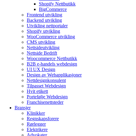
Shopify Nettbutikk
BigCommerce
Frontend utvikling
Backend utvikling
Utvikling nettportaler
Shopify utvikling
WooCommerce utvikling
CMS utvikling
Nettsideutvikling
Nettside Bedrift
Woocommerce Nettbutikk
B2B e-handels webdesign
UI UX Design
Design av Webapplikasjoner
Nettdesignkonsulent
Tilpasset Webdesign
Hvit etikett
Portefølje Webdesign
Franchisenettsteder
Bransjer
Klinikker
Regnskapsforere
Rørlegger
Elektrikere
Advokater