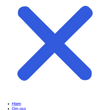
Start prosjektet ditt med oss
Klar til å gjøre ideen din om til en kraftfull digital opplevelse?
Vårt Nettsidedesign.no-team er her for å designe, bygge og
utvikle nettstedet ditt.
Få et tilbud
Hjem
Om oss