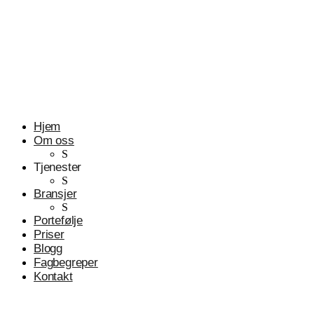
Profesjonelle tjenester
Advokater
Hjem
Om oss
S
Tjenester
S
Bransjer
S
Portefølje
Priser
Blogg
Fagbegreper
Kontakt