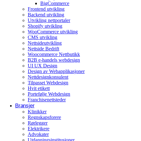
BigCommerce
Arrangementer og opplevelser
Frontend utvikling
Backend utvikling
Eventplanleggere
Utvikling nettportaler
Shopify utvikling
WooCommerce utvikling
CMS utvikling
Nettsideutvikling
Nettside Bedrift
Woocommerce Nettbutikk
B2B e-handels webdesign
UI UX Design
Design av Webapplikasjoner
Nettdesignkonsulent
Tilpasset Webdesign
Hvit etikett
Portefølje Webdesign
Franchisenettsteder
Bransjer
Klinikker
Regnskapsforere
Rørlegger
Elektrikere
Advokater
Utdanningsinstitusjoner