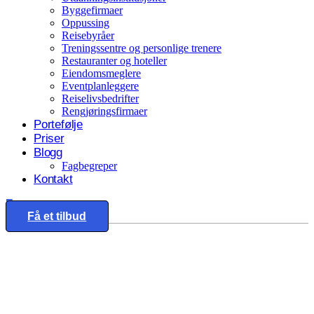
Byggefirmaer
Oppussing
Reisebyråer
Treningssentre og personlige trenere
Restauranter og hoteller
Eiendomsmeglere
Eventplanleggere
Reiselivsbedrifter
Rengjøringsfirmaer
Portefølje
Priser
Blogg
Fagbegreper
Kontakt
Eng
Få et tilbud