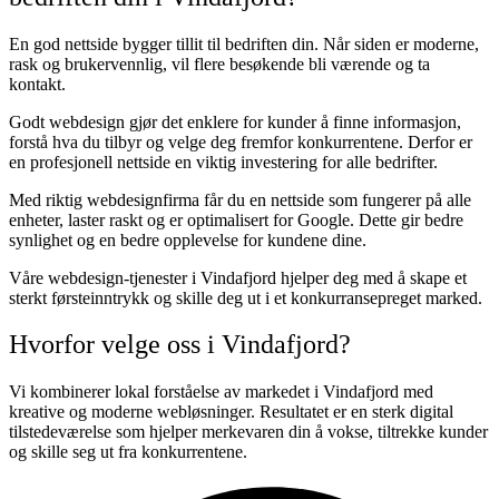
En god nettside bygger tillit til bedriften din. Når siden er moderne,
rask og brukervennlig, vil flere besøkende bli værende og ta
kontakt.
Godt webdesign gjør det enklere for kunder å finne informasjon,
forstå hva du tilbyr og velge deg fremfor konkurrentene. Derfor er
en profesjonell nettside en viktig investering for alle bedrifter.
Med riktig webdesignfirma får du en nettside som fungerer på alle
enheter, laster raskt og er optimalisert for Google. Dette gir bedre
synlighet og en bedre opplevelse for kundene dine.
Våre webdesign-tjenester i Vindafjord hjelper deg med å skape et
sterkt førsteinntrykk og skille deg ut i et konkurransepreget marked.
Hvorfor velge oss i Vindafjord?
Vi kombinerer lokal forståelse av markedet i Vindafjord med
kreative og moderne webløsninger. Resultatet er en sterk digital
tilstedeværelse som hjelper merkevaren din å vokse, tiltrekke kunder
og skille seg ut fra konkurrentene.