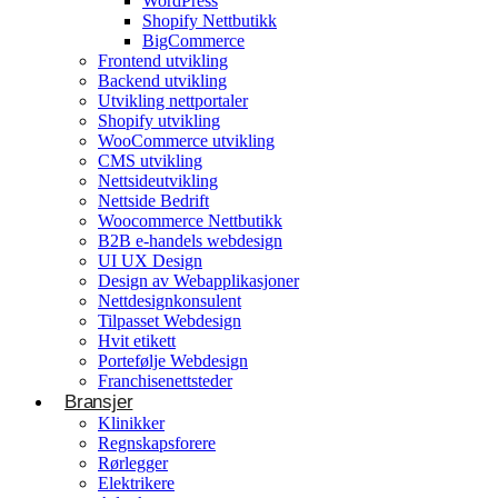
WordPress
Shopify Nettbutikk
BigCommerce
Konsulentvirksomhet og partnerskap
Frontend utvikling
Backend utvikling
Nettdesignkonsulent
Utvikling nettportaler
Hvit etikett
Shopify utvikling
WooCommerce utvikling
CMS utvikling
E-handelsløsning
Nettsideutvikling
Nettside Bedrift
Woocommerce Nettbutikk
Woocommerce Nettbutikk
Shopify utvikling
B2B e-handels webdesign
UI UX Design
WooCommerce utvikling
Byggetjenester
Design av Webapplikasjoner
Betjener
Nettdesignkonsulent
Byggefirmaer
WordPress
Tilpasset Webdesign
Hvit etikett
Shopify Nettbutikk
Portefølje Webdesign
BigCommerce
Franchisenettsteder
Bransjer
Ønsker du å bygge din tilstedeværelse på nett i
Klinikker
Norge?
Regnskapsforere
Rørlegger
Få et tilbud
Elektrikere