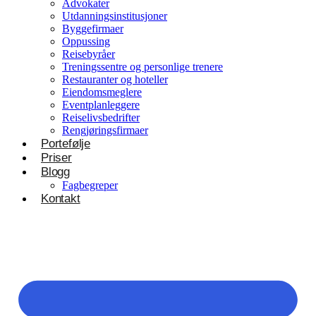
Advokater
Utdanningsinstitusjoner
Byggefirmaer
Oppussing
Reisebyråer
Treningssentre og personlige trenere
Restauranter og hoteller
Eiendomsmeglere
Eventplanleggere
Reiselivsbedrifter
Rengjøringsfirmaer
Portefølje
Priser
Blogg
Fagbegreper
Kontakt
Helsevesen og velvære
Klinikker