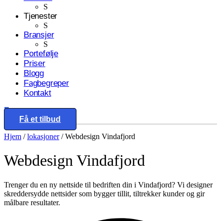
S
Tjenester
S
Bransjer
S
Portefølje
Priser
Blogg
Fagbegreper
Kontakt
Eng
Få et tilbud
Hjem
/
lokasjoner
/
Webdesign Vindafjord
Webdesign
Vindafjord
Trenger du en ny nettside til bedriften din i Vindafjord? Vi designer
skreddersydde nettsider som bygger tillit, tiltrekker kunder og gir
målbare resultater.