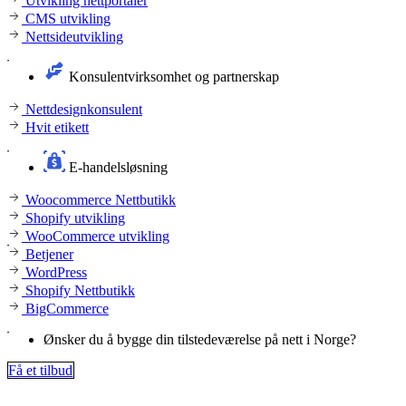
Utvikling nettportaler
CMS utvikling
Nettsideutvikling
Konsulentvirksomhet og partnerskap
Nettdesignkonsulent
Hvit etikett
E-handelsløsning
Woocommerce Nettbutikk
Shopify utvikling
WooCommerce utvikling
Betjener
WordPress
Shopify Nettbutikk
BigCommerce
Ønsker du å bygge din tilstedeværelse på nett i Norge?
Få et tilbud