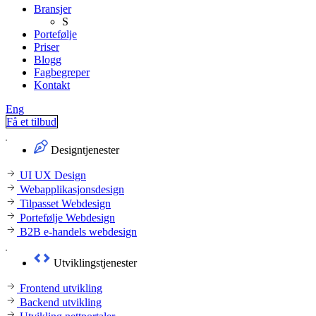
Bransjer
S
Portefølje
Priser
Blogg
Fagbegreper
Kontakt
Eng
Få et tilbud
Designtjenester
UI UX Design
Webapplikasjonsdesign
Tilpasset Webdesign
Portefølje Webdesign
B2B e-handels webdesign
Utviklingstjenester
Frontend utvikling
Backend utvikling