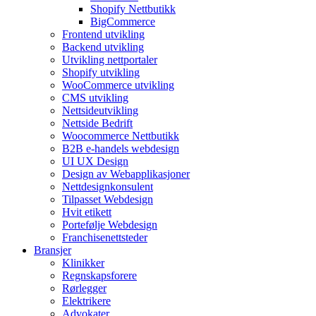
Shopify Nettbutikk
BigCommerce
Frontend utvikling
Backend utvikling
Utvikling nettportaler
Shopify utvikling
WooCommerce utvikling
CMS utvikling
Nettsideutvikling
Nettside Bedrift
Woocommerce Nettbutikk
B2B e-handels webdesign
UI UX Design
Design av Webapplikasjoner
Nettdesignkonsulent
Tilpasset Webdesign
Hvit etikett
Portefølje Webdesign
Franchisenettsteder
Bransjer
Klinikker
Regnskapsforere
Rørlegger
Elektrikere
Advokater