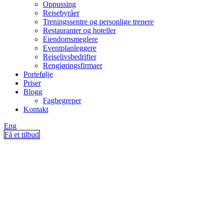
Oppussing
Reisebyråer
Treningssentre og personlige trenere
Restauranter og hoteller
Eiendomsmeglere
Eventplanleggere
Reiselivsbedrifter
Rengjøringsfirmaer
Portefølje
Priser
Blogg
Fagbegreper
Kontakt
Eng
Få et tilbud