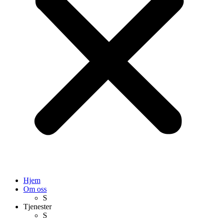
Hjem
Om oss
S
Tjenester
S