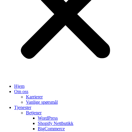
Hjem
Om oss
Karrierer
Vanlige spørsmål
Tjenester
Betjener
WordPress
Shopify Nettbutikk
BigCommerce