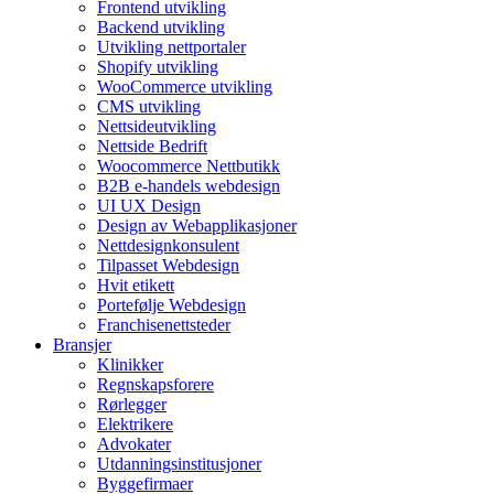
Frontend utvikling
Backend utvikling
Utvikling nettportaler
Shopify utvikling
WooCommerce utvikling
CMS utvikling
Nettsideutvikling
Nettside Bedrift
Woocommerce Nettbutikk
B2B e-handels webdesign
UI UX Design
Design av Webapplikasjoner
Nettdesignkonsulent
Tilpasset Webdesign
Hvit etikett
Portefølje Webdesign
Franchisenettsteder
Bransjer
Klinikker
Regnskapsforere
Rørlegger
Elektrikere
Advokater
Utdanningsinstitusjoner
Byggefirmaer