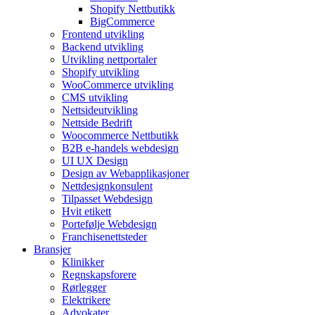
Shopify Nettbutikk
BigCommerce
Frontend utvikling
Backend utvikling
Utvikling nettportaler
Shopify utvikling
WooCommerce utvikling
CMS utvikling
Nettsideutvikling
Nettside Bedrift
Woocommerce Nettbutikk
B2B e-handels webdesign
UI UX Design
Design av Webapplikasjoner
Nettdesignkonsulent
Tilpasset Webdesign
Hvit etikett
Portefølje Webdesign
Franchisenettsteder
Bransjer
Klinikker
Regnskapsforere
Rørlegger
Elektrikere
Advokater