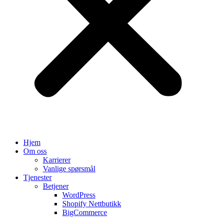
Hjem
Om oss
Karrierer
Vanlige spørsmål
Tjenester
Betjener
WordPress
Shopify Nettbutikk
BigCommerce