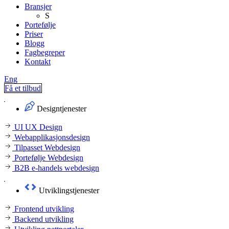
Bransjer
S
Portefølje
Priser
Blogg
Fagbegreper
Kontakt
Eng
Få et tilbud
Designtjenester
UI UX Design
Webapplikasjonsdesign
Tilpasset Webdesign
Portefølje Webdesign
B2B e-handels webdesign
Utviklingstjenester
Frontend utvikling
Backend utvikling