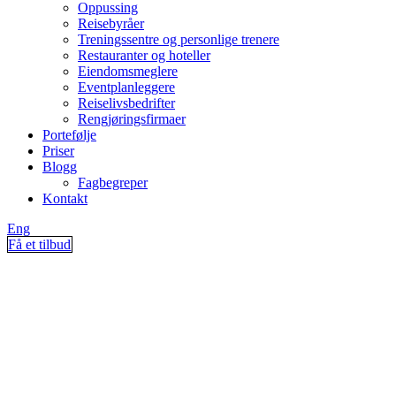
Oppussing
Reisebyråer
Treningssentre og personlige trenere
Restauranter og hoteller
Eiendomsmeglere
Eventplanleggere
Reiselivsbedrifter
Rengjøringsfirmaer
Portefølje
Priser
Blogg
Fagbegreper
Kontakt
Eng
Få et tilbud