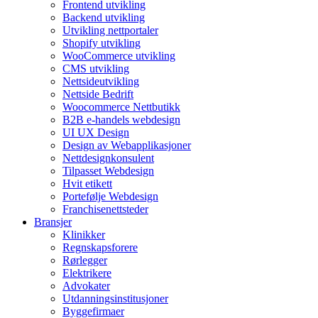
Frontend utvikling
Backend utvikling
Utvikling nettportaler
Shopify utvikling
WooCommerce utvikling
CMS utvikling
Nettsideutvikling
Nettside Bedrift
Woocommerce Nettbutikk
B2B e-handels webdesign
UI UX Design
Design av Webapplikasjoner
Nettdesignkonsulent
Tilpasset Webdesign
Hvit etikett
Portefølje Webdesign
Franchisenettsteder
Bransjer
Klinikker
Regnskapsforere
Rørlegger
Elektrikere
Advokater
Utdanningsinstitusjoner
Byggefirmaer