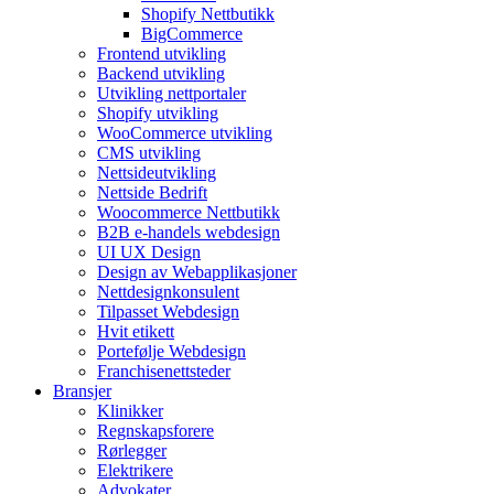
Shopify Nettbutikk
BigCommerce
Frontend utvikling
Backend utvikling
Utvikling nettportaler
Shopify utvikling
WooCommerce utvikling
CMS utvikling
Nettsideutvikling
Nettside Bedrift
Woocommerce Nettbutikk
B2B e-handels webdesign
UI UX Design
Design av Webapplikasjoner
Nettdesignkonsulent
Tilpasset Webdesign
Hvit etikett
Portefølje Webdesign
Franchisenettsteder
Bransjer
Klinikker
Regnskapsforere
Rørlegger
Elektrikere
Advokater