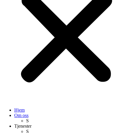
Hjem
Om oss
S
Tjenester
S