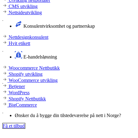
Utvikling nettportaler
CMS utvikling
Nettsideutvikling
Konsulentvirksomhet og partnerskap
Nettdesignkonsulent
Hvit etikett
E-handelsløsning
Woocommerce Nettbutikk
Shopify utvikling
WooCommerce utvikling
Betjener
WordPress
Shopify Nettbutikk
BigCommerce
Ønsker du å bygge din tilstedeværelse på nett i Norge?
Få et tilbud