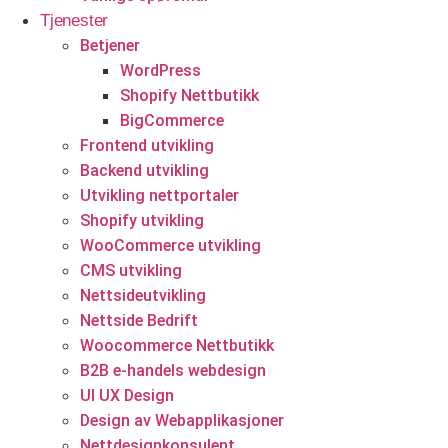
Tjenester
Eiendomstjenester
Betjener
WordPress
Eiendomsmeglere
Shopify Nettbutikk
BigCommerce
Frontend utvikling
Backend utvikling
Utvikling nettportaler
Shopify utvikling
WooCommerce utvikling
CMS utvikling
Start prosjektet ditt med oss
Nettsideutvikling
Nettside Bedrift
Klar til å gjøre ideen din om til en kraftfull digital opplevelse?
Woocommerce Nettbutikk
Vårt Nettsidedesign.no-team er her for å designe, bygge og
B2B e-handels webdesign
utvikle nettstedet ditt.
UI UX Design
Design av Webapplikasjoner
Få et tilbud
Nettdesignkonsulent