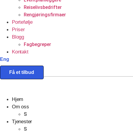
Reiselivsbedrifter
Rengjøringsfirmaer
Portefølje
Priser
Blogg
Fagbegreper
Kontakt
Eng
Få et tilbud
Hjem
Om oss
S
Tjenester
S