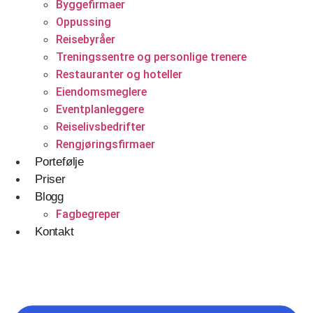
Byggefirmaer
Betjener
Oppussing
Reisebyråer
WordPress
Treningssentre og personlige trenere
Shopify Nettbutikk
Restauranter og hoteller
Eiendomsmeglere
BigCommerce
Eventplanleggere
Ønsker du å bygge din tilstedeværelse på nett i
Reiselivsbedrifter
Norge?
Rengjøringsfirmaer
Portefølje
Få et tilbud
Priser
Blogg
Fagbegreper
Kontakt