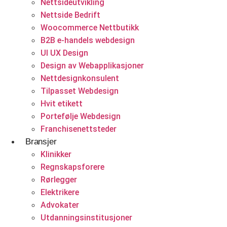
Nettsideutvikling
Backend utvikling
Nettside Bedrift
Woocommerce Nettbutikk
Utvikling nettportaler
B2B e-handels webdesign
CMS utvikling
UI UX Design
Design av Webapplikasjoner
Nettsideutvikling
Nettdesignkonsulent
Helsevesen og velvære
Tilpasset Webdesign
Konsulentvirksomhet og partnerskap
Hvit etikett
Klinikker
Nettdesignkonsulent
Portefølje Webdesign
Franchisenettsteder
Hvit etikett
Bransjer
E-handelsløsning
Klinikker
Regnskapsforere
Woocommerce Nettbutikk
Rørlegger
Elektrikere
Shopify utvikling
Advokater
Utdanningsinstitusjoner
WooCommerce utvikling