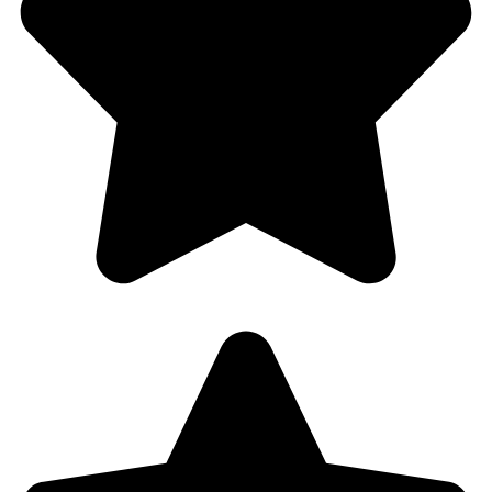
Behandle ditt samtykke
For å gi best mulig opplevelse bruker vi
informasjonskapsler for å lagre eller få tilgang til
enhetsdata. Å nekte samtykke kan begrense enkelte
funksjoner.
Nødvendig
Preferanser
Statistikk
Markedsføring