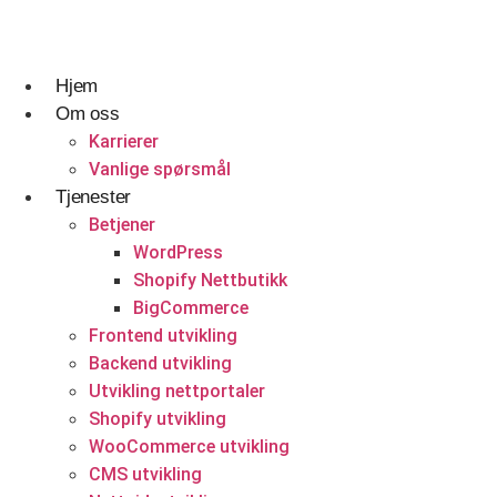
Skip
to
content
Hjem
Om oss
Reise og gjestfrihet
Designtjenester
Hvem vi er og hva vi gjør.
Karrierer
Vanlige spørsmål
Reisebyråer
UI UX Design
Karrierer
Tjenester
Betjener
Webapplikasjonsdesign
Vanlige spørsmål
WordPress
Tilpasset Webdesign
Shopify Nettbutikk
Nettsteddesign- og utviklingsbyrå i Norge
BigCommerce
Portefølje Webdesign
Få et tilbud
Frontend utvikling
Backend utvikling
B2B e-handels webdesign
Utvikling nettportaler
Byggetjenester
Utviklingstjenester
Shopify utvikling
WooCommerce utvikling
Byggefirmaer
Frontend utvikling
CMS utvikling