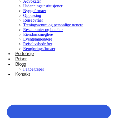
Advokater
Utdanningsinstitusjoner
Byggefirmaer
Oppussing
Reisebyråer
Treningssentre og personlige trenere
Restauranter og hoteller
Eiendomsmeglere
Eventplanleggere
Reiselivsbedrifter
Rengjøringsfirmaer
Portefølje
Priser
Blogg
Fagbegreper
Kontakt
Helsevesen og velvære
Klinikker