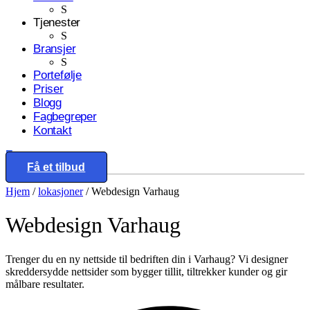
S
Tjenester
S
Bransjer
S
Portefølje
Priser
Blogg
Fagbegreper
Kontakt
Eng
Få et tilbud
Hjem
/
lokasjoner
/
Webdesign Varhaug
Webdesign
Varhaug
Trenger du en ny nettside til bedriften din i Varhaug? Vi designer
skreddersydde nettsider som bygger tillit, tiltrekker kunder og gir
målbare resultater.