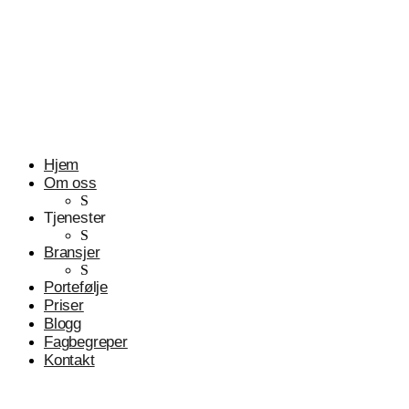
Profesjonelle tjenester
Advokater
Hjem
Om oss
S
Tjenester
S
Bransjer
S
Portefølje
Priser
Blogg
Fagbegreper
Kontakt