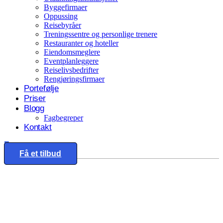
Byggefirmaer
Oppussing
Reisebyråer
Treningssentre og personlige trenere
Restauranter og hoteller
Eiendomsmeglere
Eventplanleggere
Reiselivsbedrifter
Rengjøringsfirmaer
Portefølje
Priser
Blogg
Fagbegreper
Kontakt
Eng
Få et tilbud