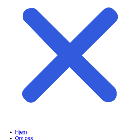
Start prosjektet ditt med oss
Klar til å gjøre ideen din om til en kraftfull digital opplevelse?
Vårt Nettsidedesign.no-team er her for å designe, bygge og
utvikle nettstedet ditt.
Få et tilbud
Hjem
Om oss