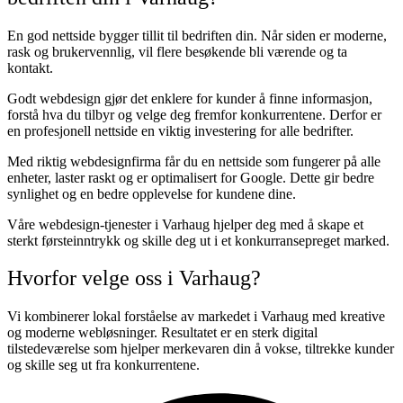
En god nettside bygger tillit til bedriften din. Når siden er moderne,
rask og brukervennlig, vil flere besøkende bli værende og ta
kontakt.
Godt webdesign gjør det enklere for kunder å finne informasjon,
forstå hva du tilbyr og velge deg fremfor konkurrentene. Derfor er
en profesjonell nettside en viktig investering for alle bedrifter.
Med riktig webdesignfirma får du en nettside som fungerer på alle
enheter, laster raskt og er optimalisert for Google. Dette gir bedre
synlighet og en bedre opplevelse for kundene dine.
Våre webdesign-tjenester i Varhaug hjelper deg med å skape et
sterkt førsteinntrykk og skille deg ut i et konkurransepreget marked.
Hvorfor velge oss i Varhaug?
Vi kombinerer lokal forståelse av markedet i Varhaug med kreative
og moderne webløsninger. Resultatet er en sterk digital
tilstedeværelse som hjelper merkevaren din å vokse, tiltrekke kunder
og skille seg ut fra konkurrentene.