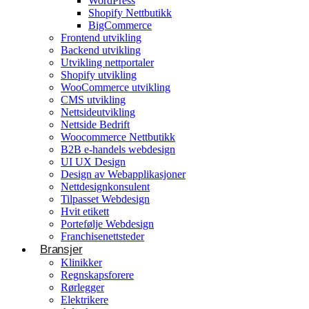
WordPress
Shopify Nettbutikk
BigCommerce
Konsulentvirksomhet og partnerskap
Frontend utvikling
Backend utvikling
Nettdesignkonsulent
Utvikling nettportaler
Hvit etikett
Shopify utvikling
WooCommerce utvikling
CMS utvikling
E-handelsløsning
Nettsideutvikling
Nettside Bedrift
Woocommerce Nettbutikk
Woocommerce Nettbutikk
Shopify utvikling
B2B e-handels webdesign
UI UX Design
WooCommerce utvikling
Byggetjenester
Design av Webapplikasjoner
Betjener
Nettdesignkonsulent
Byggefirmaer
WordPress
Tilpasset Webdesign
Hvit etikett
Shopify Nettbutikk
Portefølje Webdesign
BigCommerce
Franchisenettsteder
Bransjer
Ønsker du å bygge din tilstedeværelse på nett i
Klinikker
Norge?
Regnskapsforere
Rørlegger
Få et tilbud
Elektrikere