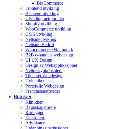
BigCommerce
Arrangementer og opplevelser
Frontend utvikling
Backend utvikling
Eventplanleggere
Utvikling nettportaler
Shopify utvikling
WooCommerce utvikling
CMS utvikling
Nettsideutvikling
Nettside Bedrift
Woocommerce Nettbutikk
B2B e-handels webdesign
UI UX Design
Design av Webapplikasjoner
Nettdesignkonsulent
Tilpasset Webdesign
Hvit etikett
Portefølje Webdesign
Franchisenettsteder
Bransjer
Klinikker
Regnskapsforere
Rørlegger
Elektrikere
Advokater
Utdanningsinstitusjoner