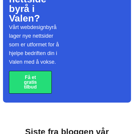
byrå
i
Valen?
Vårt webdesignbyrå
lager nye nettsider
som er utformet for å
hjelpe bedriften din i
Valen med å vokse.
Få et
gratis
tilbud
Siste fra bloggen vår