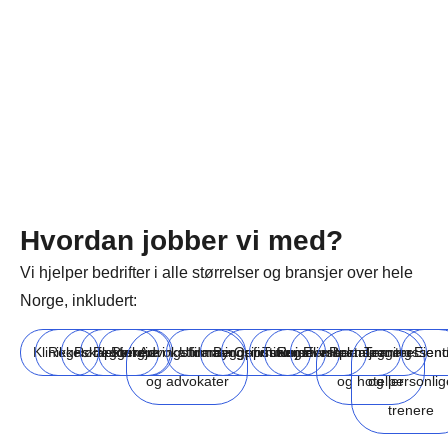
Hvordan jobber vi med?
Vi hjelper bedrifter i alle størrelser og bransjer over hele
Norge, inkludert:
Klinikker
Regnskapsførere
Rørleggere
Elektrikere
Rengjøringsfirmaer
Advokatfirmaer
Utdanningsinstitusjoner
Byggefirmaer
Oppussingsfirmaer
Turisme
Reiselivsbransjen
Eventplanleggere
Restauranter
Treningssent
Eien
og advokater
og hoteller
og personlig
trenere