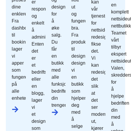
er
kan
en
dine
designet
ut
responsivt
vår
komplett
enklere.
for
og
og
tjeneste
nettsideut
Fra
å
fungerer
enkelt
for
nettbutikk
dashbord
øke
bra.
å
nettside
Teamet
til
salg.
Fra
administrere.
redesign
vårt
bookingsystemer
Du
produktoppsett
Enten
fikse
tilbyr
lager
får
til
det
det.
ekspert
vi
en
design
er
Vi
nettsideut
apper
butikk
designer
et
kan
Valen,
som
med
vi
bedriftsnettsted
redesign
skredder
fungerer
alle
en
eller
det
for
på
funksjonene
butikk
en
slik
å
alle
bedriften
som
blogg,
at
hjelpe
enheter.
din
hjelper
lager
det
bedriften
trenger.
deg
vi
ser
din
med
et
moderne
med
å
design
ut,
å
selge
som
kjører