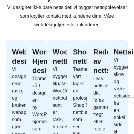
Vi designer ikke bare nettsider, vi bygger nettopplevelser
som knytter kontakt med kundene dine. Våre
webdesigntjenester inkluderer:
Webapp
WordPress
WooCommerce
Shopify
Redesign
Netts
design
Hjemmeside
nettbutikk
nettbutikk
av
Vi
bygger
design
nettside
Vi
Vi
Teamet
sikre
designer
bygger
vårt
Teamet
Hvis
og
rene,
tilpassede
lager
vårt
nettside
raske
raske
WooCommerce
en
designer
ditt
nettsider,
og
nettbutikk
profesjonell
en
føles
fra
brukervennlige
som
Shopify
ny
gammelt,
en
webapper
er
nettbutikk
WordPress
tregt
enkel
som
rask,
som
hjemmeside
eller
side
gjør
brukervennlig
ser
som
rotete,
til
prosessene
og
flott