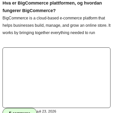
Hva er BigCommerce plattformen, og hvordan
fungerer BigCommerce?
BigCommerce is a cloud-based e-commerce platform that
Behandle ditt samtykke
For å gi best mulig opplevelse bruker vi
helps businesses build, manage, and grow an online store. It
informasjonskapsler for å lagre eller få tilgang til
works by bringing together everything needed to run
enhetsdata. Å nekte samtykke kan begrense enkelte
funksjoner.
Nødvendig
Preferanser
Statistikk
Markedsføring
juli 23, 2026
E-commerce