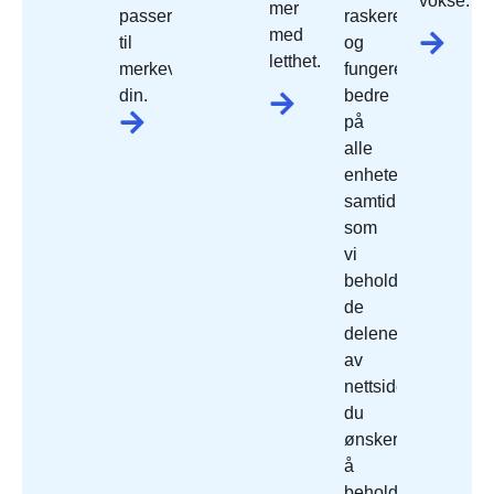
vokse.
mer
passer
raskere
med
til
og
letthet.
merkevaren
fungerer
din.
bedre
på
alle
enheter,
samtidig
som
vi
beholder
de
delene
av
nettside
du
ønsker
å
beholde.