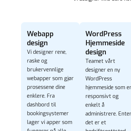
Webapp
WordPress
design
Hjemmeside
design
Vi designer rene,
raske og
Teamet vårt
brukervennlige
designer en
ny
webapper som gjør
WordPress
prosessene dine
hjemmeside
som e
enklere. Fra
responsivt og
dashbord til
enkelt å
bookingsystemer
administrere. Ente
lager vi apper som
det er et
fungerer på alle