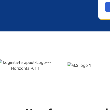
ater
Eiendomsmeglere