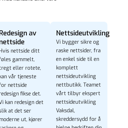
Redesign av
Nettsideutvikling
nettside
Vi bygger sikre og
raske nettsider, fra
Hvis nettside ditt
en enkel side til en
føles gammelt,
komplett
tregt eller rotete,
nettsideutvikling
kan vår tjeneste
nettbutikk. Teamet
for nettside
vårt tilbyr ekspert
redesign fikse det.
nettsideutvikling
Vi kan redesign det
Vaksdal,
slik at det ser
skreddersydd for å
moderne ut, kjører
hjelpe bedriften din
raskere og