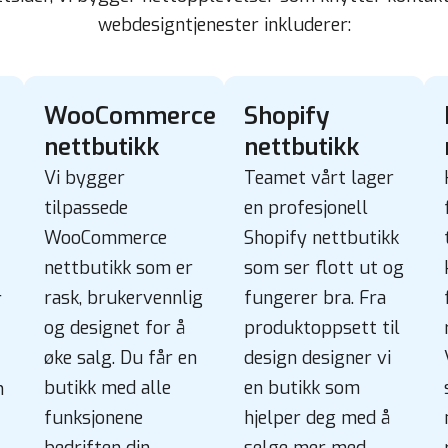
webdesigntjenester inkluderer:
WooCommerce
Shopify
nettbutikk
nettbutikk
Vi bygger
Teamet vårt lager
tilpassede
en profesjonell
WooCommerce
Shopify nettbutikk
nettbutikk
som er
som ser flott ut og
rask, brukervennlig
fungerer bra. Fra
r
og designet for å
produktoppsett til
øke salg. Du får en
design designer vi
butikk med alle
en butikk som
n
funksjonene
hjelper deg med å
bedriften din
selge mer med