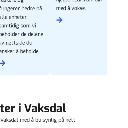
med å vokse.
fungerer bedre på
alle enheter,
samtidig som vi
beholder de delene
av nettside du
ønsker å beholde.
er i Vaksdal
 Vaksdal med å bli synlig på nett,