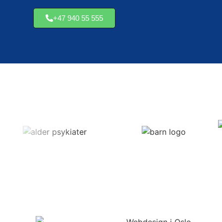
Eventplanleggere
Advok
+47 940 55 555