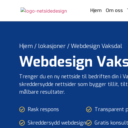
Hjem
Om oss
Hjem
/
lokasjoner
/
Webdesign Vaksdal
Reise og gjestfrihet
Designtjenester
Hvem vi er og hva vi gjør.
Nettsteddesi
Utviklingst
Bygge
UI UX Design
Reisebyråer
Karrierer
Frontend utviklin
Bygge
Webdesign
Vaks
Få et til
Webapplikasjonsdesign
Vanlige spørsmål
Backend utvikling
Tilpasset Webdesign
Utvikling nettport
Trenger du en ny nettside til bedriften din i V
Portefølje Webdesign
CMS utvikling
skreddersydde nettsider som bygger tillit, til
B2B e-handels webdesign
Nettsideutvikling
målbare resultater.
Konsulentv
Rask respons
Transparent p
og partners
Nettdesignkonsul
Arrangementer og opplevelser
Profe
Skreddersydd webdesign
Gratis konsul
Hvit etikett