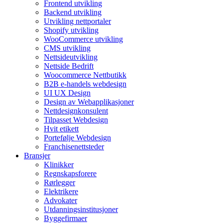
Frontend utvikling
Backend utvikling
Utvikling nettportaler
Shopify utvikling
WooCommerce utvikling
CMS utvikling
Nettsideutvikling
Nettside Bedrift
Woocommerce Nettbutikk
B2B e-handels webdesign
UI UX Design
Design av Webapplikasjoner
Nettdesignkonsulent
Tilpasset Webdesign
Hvit etikett
Portefølje Webdesign
Franchisenettsteder
Bransjer
Klinikker
Regnskapsforere
Rørlegger
Elektrikere
Advokater
Utdanningsinstitusjoner
Byggefirmaer