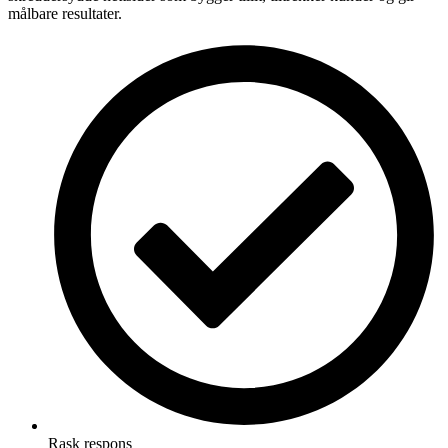
målbare resultater.
Rask respons