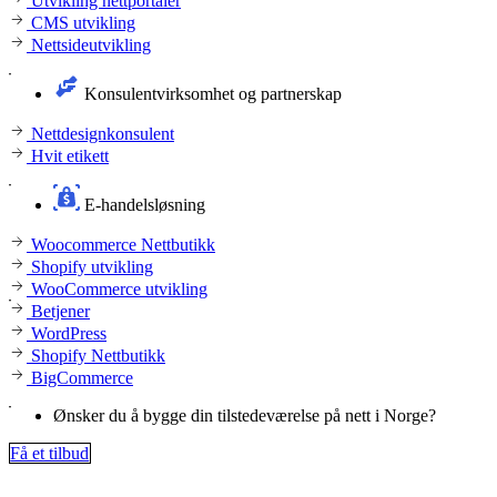
Utvikling nettportaler
CMS utvikling
Nettsideutvikling
Konsulentvirksomhet og partnerskap
Nettdesignkonsulent
Hvit etikett
E-handelsløsning
Woocommerce Nettbutikk
Shopify utvikling
WooCommerce utvikling
Betjener
WordPress
Shopify Nettbutikk
BigCommerce
Ønsker du å bygge din tilstedeværelse på nett i Norge?
Få et tilbud