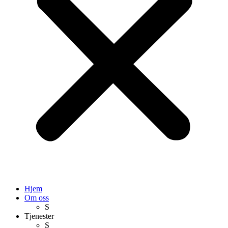
Hjem
Om oss
S
Tjenester
S