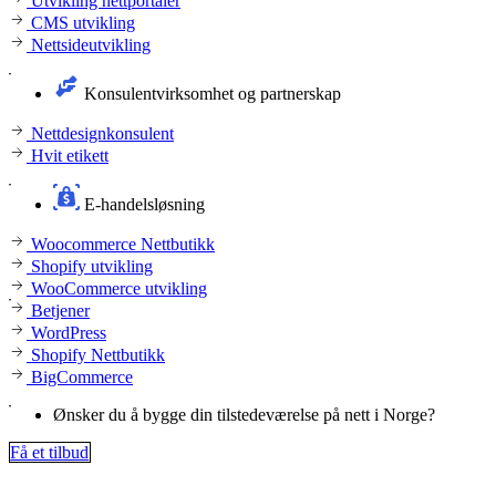
Utvikling nettportaler
CMS utvikling
Nettsideutvikling
Konsulentvirksomhet og partnerskap
Nettdesignkonsulent
Hvit etikett
E-handelsløsning
Woocommerce Nettbutikk
Shopify utvikling
WooCommerce utvikling
Betjener
WordPress
Shopify Nettbutikk
BigCommerce
Ønsker du å bygge din tilstedeværelse på nett i Norge?
Få et tilbud