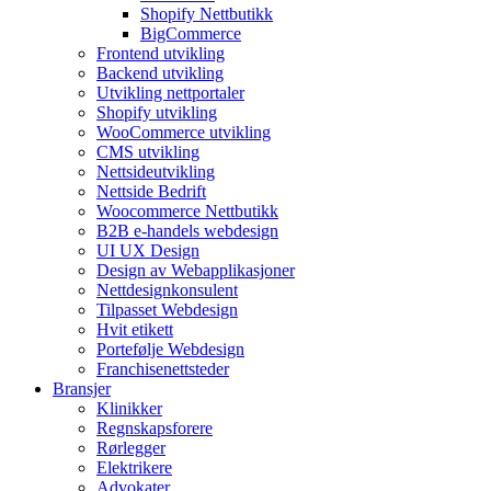
Shopify Nettbutikk
BigCommerce
Frontend utvikling
Backend utvikling
Utvikling nettportaler
Shopify utvikling
WooCommerce utvikling
CMS utvikling
Nettsideutvikling
Nettside Bedrift
Woocommerce Nettbutikk
B2B e-handels webdesign
UI UX Design
Design av Webapplikasjoner
Nettdesignkonsulent
Tilpasset Webdesign
Hvit etikett
Portefølje Webdesign
Franchisenettsteder
Bransjer
Klinikker
Regnskapsforere
Rørlegger
Elektrikere
Advokater