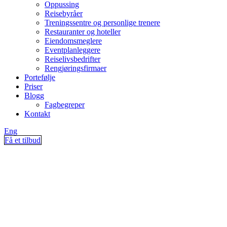
Oppussing
Reisebyråer
Treningssentre og personlige trenere
Restauranter og hoteller
Eiendomsmeglere
Eventplanleggere
Reiselivsbedrifter
Rengjøringsfirmaer
Portefølje
Priser
Blogg
Fagbegreper
Kontakt
Eng
Få et tilbud