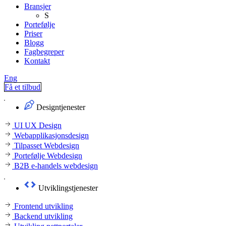
Bransjer
S
Portefølje
Priser
Blogg
Fagbegreper
Kontakt
Eng
Få et tilbud
Designtjenester
UI UX Design
Webapplikasjonsdesign
Tilpasset Webdesign
Portefølje Webdesign
B2B e-handels webdesign
Utviklingstjenester
Frontend utvikling
Backend utvikling