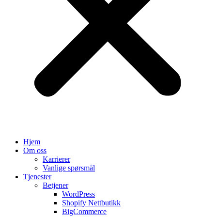
Hjem
Om oss
Karrierer
Vanlige spørsmål
Tjenester
Betjener
WordPress
Shopify Nettbutikk
BigCommerce