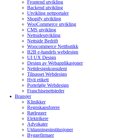
Frontend utvikling
Backend utvikling
Utvikling nettportaler
Shopify utvikling
WooCommerce utvikling
CMS utvikling
Nettsideutvikling
Nettside Bedrift
Woocommerce Nettbutikk
B2B e-handels webdesign
UI UX Design
Design av Webapplikasjoner
Nettdesignkonsulent
Tilpasset Webdesign
Hvit etikett
Portefølje Webdesign
Franchisenettsteder
Bransjer
Klinikker
Regnskapsforere
Rørlegger
Elektrikere
Advokater
Utdanningsinstitusjoner
Byggefirmaer