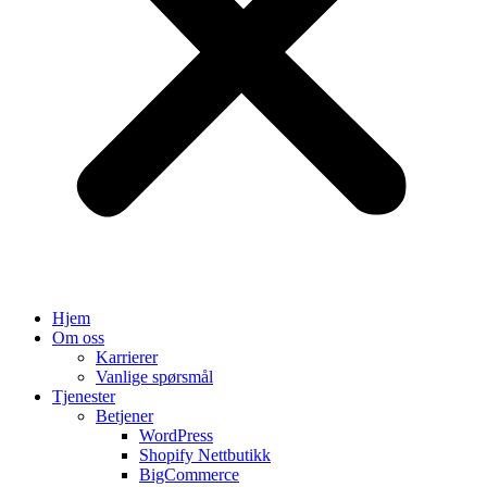
Hjem
Om oss
Karrierer
Vanlige spørsmål
Tjenester
Betjener
WordPress
Shopify Nettbutikk
BigCommerce