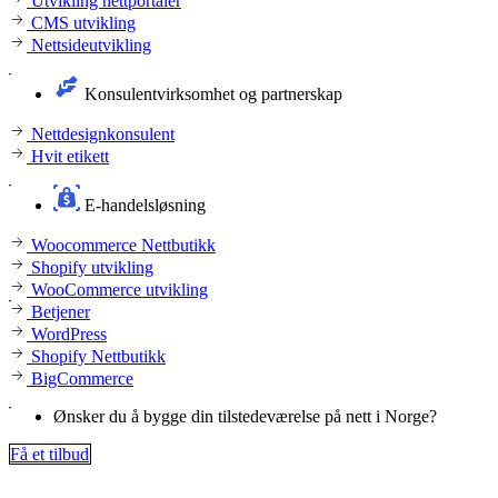
Utvikling nettportaler
CMS utvikling
Nettsideutvikling
Konsulentvirksomhet og partnerskap
Nettdesignkonsulent
Hvit etikett
E-handelsløsning
Woocommerce Nettbutikk
Shopify utvikling
WooCommerce utvikling
Betjener
WordPress
Shopify Nettbutikk
BigCommerce
Ønsker du å bygge din tilstedeværelse på nett i Norge?
Få et tilbud