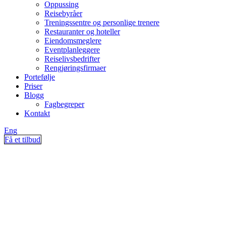
Oppussing
Reisebyråer
Treningssentre og personlige trenere
Restauranter og hoteller
Eiendomsmeglere
Eventplanleggere
Reiselivsbedrifter
Rengjøringsfirmaer
Portefølje
Priser
Blogg
Fagbegreper
Kontakt
Eng
Få et tilbud