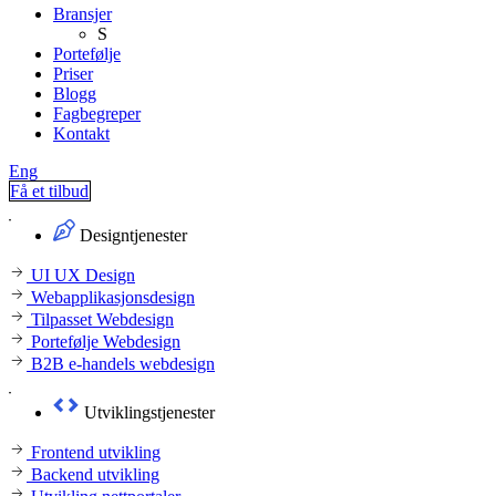
Bransjer
S
Portefølje
Priser
Blogg
Fagbegreper
Kontakt
Eng
Få et tilbud
Designtjenester
UI UX Design
Webapplikasjonsdesign
Tilpasset Webdesign
Portefølje Webdesign
B2B e-handels webdesign
Utviklingstjenester
Frontend utvikling
Backend utvikling