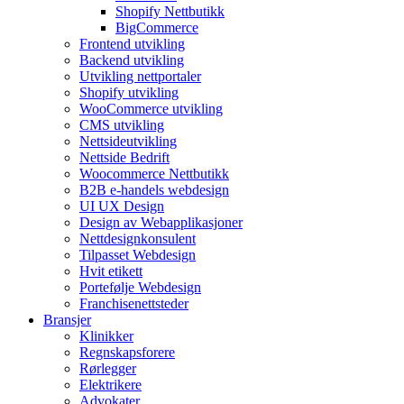
Shopify Nettbutikk
BigCommerce
Frontend utvikling
Backend utvikling
Utvikling nettportaler
Shopify utvikling
WooCommerce utvikling
CMS utvikling
Nettsideutvikling
Nettside Bedrift
Woocommerce Nettbutikk
B2B e-handels webdesign
UI UX Design
Design av Webapplikasjoner
Nettdesignkonsulent
Tilpasset Webdesign
Hvit etikett
Portefølje Webdesign
Franchisenettsteder
Bransjer
Klinikker
Regnskapsforere
Rørlegger
Elektrikere
Advokater