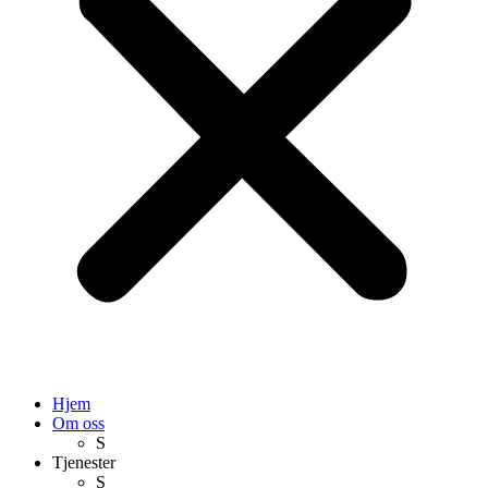
Hjem
Om oss
S
Tjenester
S