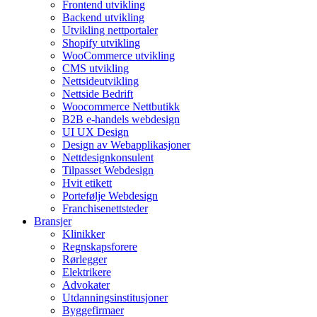
Frontend utvikling
Backend utvikling
Utvikling nettportaler
Shopify utvikling
WooCommerce utvikling
CMS utvikling
Nettsideutvikling
Nettside Bedrift
Woocommerce Nettbutikk
B2B e-handels webdesign
UI UX Design
Design av Webapplikasjoner
Nettdesignkonsulent
Tilpasset Webdesign
Hvit etikett
Portefølje Webdesign
Franchisenettsteder
Bransjer
Klinikker
Regnskapsforere
Rørlegger
Elektrikere
Advokater
Utdanningsinstitusjoner
Byggefirmaer