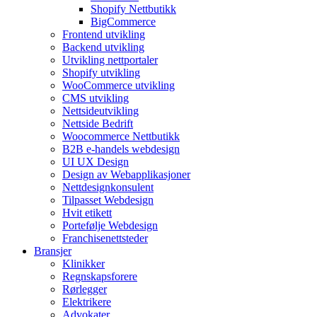
Shopify Nettbutikk
BigCommerce
Frontend utvikling
Backend utvikling
Utvikling nettportaler
Shopify utvikling
WooCommerce utvikling
CMS utvikling
Nettsideutvikling
Nettside Bedrift
Woocommerce Nettbutikk
B2B e-handels webdesign
UI UX Design
Design av Webapplikasjoner
Nettdesignkonsulent
Tilpasset Webdesign
Hvit etikett
Portefølje Webdesign
Franchisenettsteder
Bransjer
Klinikker
Regnskapsforere
Rørlegger
Elektrikere
Advokater