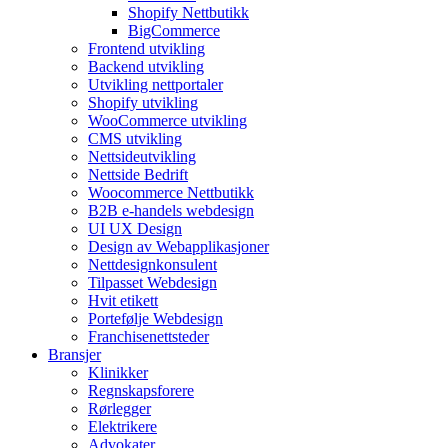
Shopify Nettbutikk
BigCommerce
Frontend utvikling
Backend utvikling
Utvikling nettportaler
Shopify utvikling
WooCommerce utvikling
CMS utvikling
Nettsideutvikling
Nettside Bedrift
Woocommerce Nettbutikk
B2B e-handels webdesign
UI UX Design
Design av Webapplikasjoner
Nettdesignkonsulent
Tilpasset Webdesign
Hvit etikett
Portefølje Webdesign
Franchisenettsteder
Bransjer
Klinikker
Regnskapsforere
Rørlegger
Elektrikere
Advokater