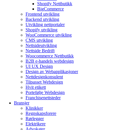
Shopify Nettbutikk
BigCommerce
Frontend utvikling
Backend utvikling
Utvikling nettportaler
Shopify utvikling
WooCommerce utvikling
CMS utvikling
Nettsideutvikling
Nettside Bedrift
Woocommerce Nettbutikk
B2B e-handels webdesign
UI UX Design
Design av Webapplikasjoner
Nettdesignkonsulent
Tilpasset Webdesign
Hvit etikett
Portefølje Webdesign
Franchisenettsteder
Bransjer
Klinikker
Regnskapsforere
Rørlegger
Elektrikere
Advokater