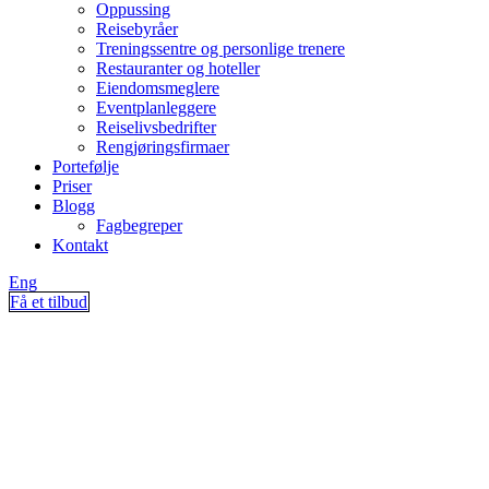
Oppussing
Reisebyråer
Treningssentre og personlige trenere
Restauranter og hoteller
Eiendomsmeglere
Eventplanleggere
Reiselivsbedrifter
Rengjøringsfirmaer
Portefølje
Priser
Blogg
Fagbegreper
Kontakt
Eng
Få et tilbud