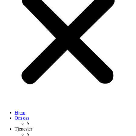
Hjem
Om oss
S
Tjenester
S