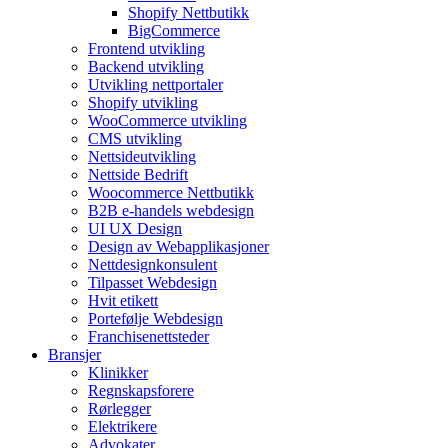
Shopify Nettbutikk
BigCommerce
Frontend utvikling
Backend utvikling
Utvikling nettportaler
Shopify utvikling
WooCommerce utvikling
CMS utvikling
Nettsideutvikling
Nettside Bedrift
Woocommerce Nettbutikk
B2B e-handels webdesign
UI UX Design
Design av Webapplikasjoner
Nettdesignkonsulent
Tilpasset Webdesign
Hvit etikett
Portefølje Webdesign
Franchisenettsteder
Bransjer
Klinikker
Regnskapsforere
Rørlegger
Elektrikere
Advokater