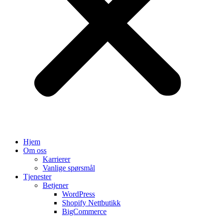
Hjem
Om oss
Karrierer
Vanlige spørsmål
Tjenester
Betjener
WordPress
Shopify Nettbutikk
BigCommerce