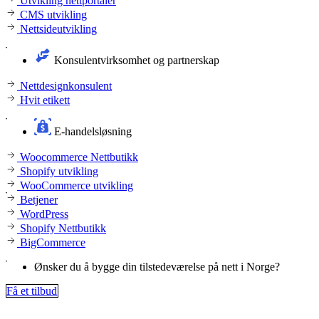
Utvikling nettportaler
CMS utvikling
Nettsideutvikling
Konsulentvirksomhet og partnerskap
Nettdesignkonsulent
Hvit etikett
E-handelsløsning
Woocommerce Nettbutikk
Shopify utvikling
WooCommerce utvikling
Betjener
WordPress
Shopify Nettbutikk
BigCommerce
Ønsker du å bygge din tilstedeværelse på nett i Norge?
Få et tilbud