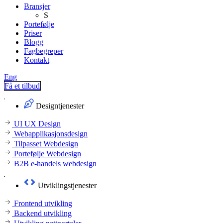
Bransjer
S
Portefølje
Priser
Blogg
Fagbegreper
Kontakt
Eng
Få et tilbud
Designtjenester
UI UX Design
Webapplikasjonsdesign
Tilpasset Webdesign
Portefølje Webdesign
B2B e-handels webdesign
Utviklingstjenester
Frontend utvikling
Backend utvikling