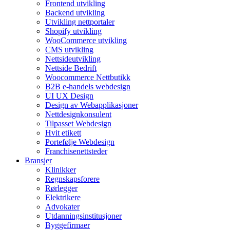
Frontend utvikling
Backend utvikling
Utvikling nettportaler
Shopify utvikling
WooCommerce utvikling
CMS utvikling
Nettsideutvikling
Nettside Bedrift
Woocommerce Nettbutikk
B2B e-handels webdesign
UI UX Design
Design av Webapplikasjoner
Nettdesignkonsulent
Tilpasset Webdesign
Hvit etikett
Portefølje Webdesign
Franchisenettsteder
Bransjer
Klinikker
Regnskapsforere
Rørlegger
Elektrikere
Advokater
Utdanningsinstitusjoner
Byggefirmaer