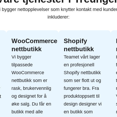
 vi bygger nettopplevelser som knytter kontakt med kund
inkluderer:
WooCommerce
Shopify
nettbutikk
nettbutikk
Vi bygger
Teamet vårt lager
tilpassede
en profesjonell
WooCommerce
Shopify nettbutikk
nettbutikk
som er
som ser flott ut og
rask, brukervennlig
fungerer bra. Fra
r
og designet for å
produktoppsett til
t
øke salg. Du får en
design designer vi
butikk med alle
en butikk som