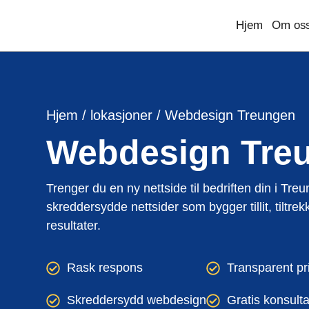
Hjem
Om os
Hjem
/
lokasjoner
/
Webdesign Treungen
Reise og gjestfrihet
Designtjenester
Hvem vi er og hva vi gjør.
Nettsteddesig
Utviklingstj
Bygge
UI UX Design
Reisebyråer
Karrierer
Frontend utvikling
Byggef
Webdesign
Tre
Få et tilb
Webapplikasjonsdesign
Vanlige spørsmål
Backend utvikling
Tilpasset Webdesign
Utvikling nettportale
Portefølje Webdesign
CMS utvikling
Trenger du en ny nettside til bedriften din i Tr
B2B e-handels webdesign
Nettsideutvikling
skreddersydde nettsider som bygger tillit, tiltre
resultater.
Konsulentvi
Rask respons
Transparent pr
og partners
Nettdesignkonsulen
Arrangementer og opplevelser
Profes
Skreddersydd webdesign
Gratis konsult
Hvit etikett