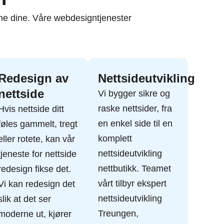
ene dine. Våre webdesigntjenester
Redesign av
Nettsideutvikling
nettside
Vi bygger sikre og
raske nettsider, fra
Hvis nettside ditt
en enkel side til en
føles gammelt, tregt
komplett
eller rotete, kan vår
nettsideutvikling
tjeneste for nettside
nettbutikk. Teamet
redesign fikse det.
vårt tilbyr ekspert
Vi kan redesign det
nettsideutvikling
slik at det ser
Treungen,
moderne ut, kjører