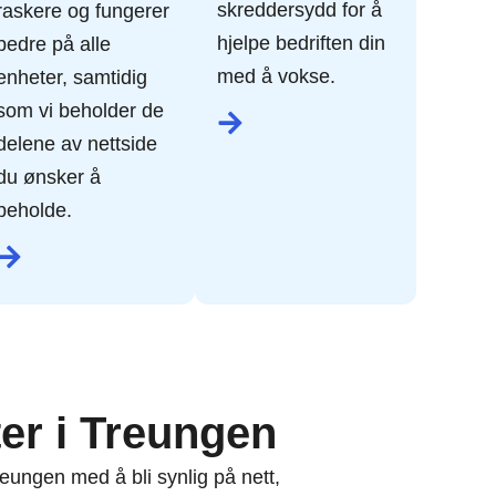
skreddersydd for å
raskere og fungerer
hjelpe bedriften din
bedre på alle
med å vokse.
enheter, samtidig
som vi beholder de
delene av nettside
du ønsker å
beholde.
er i Treungen
reungen med å bli synlig på nett,