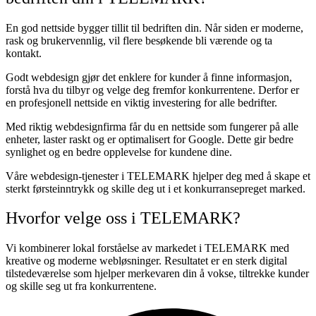
En god nettside bygger tillit til bedriften din. Når siden er moderne,
rask og brukervennlig, vil flere besøkende bli værende og ta
kontakt.
Godt webdesign gjør det enklere for kunder å finne informasjon,
forstå hva du tilbyr og velge deg fremfor konkurrentene. Derfor er
en profesjonell nettside en viktig investering for alle bedrifter.
Med riktig webdesignfirma får du en nettside som fungerer på alle
enheter, laster raskt og er optimalisert for Google. Dette gir bedre
synlighet og en bedre opplevelse for kundene dine.
Våre webdesign-tjenester i TELEMARK hjelper deg med å skape et
sterkt førsteinntrykk og skille deg ut i et konkurransepreget marked.
Hvorfor velge oss i TELEMARK?
Vi kombinerer lokal forståelse av markedet i TELEMARK med
kreative og moderne webløsninger. Resultatet er en sterk digital
tilstedeværelse som hjelper merkevaren din å vokse, tiltrekke kunder
og skille seg ut fra konkurrentene.