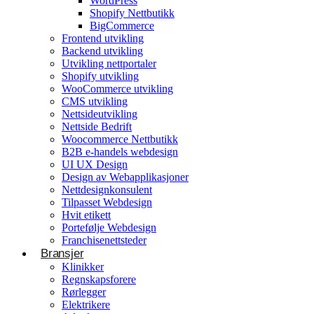
WordPress
Shopify Nettbutikk
BigCommerce
Konsulentvirksomhet og partnerskap
Frontend utvikling
Backend utvikling
Nettdesignkonsulent
Utvikling nettportaler
Hvit etikett
Shopify utvikling
WooCommerce utvikling
CMS utvikling
E-handelsløsning
Nettsideutvikling
Nettside Bedrift
Woocommerce Nettbutikk
Woocommerce Nettbutikk
Shopify utvikling
B2B e-handels webdesign
UI UX Design
WooCommerce utvikling
Byggetjenester
Design av Webapplikasjoner
Betjener
Nettdesignkonsulent
Byggefirmaer
WordPress
Tilpasset Webdesign
Hvit etikett
Shopify Nettbutikk
Portefølje Webdesign
BigCommerce
Franchisenettsteder
Bransjer
Ønsker du å bygge din tilstedeværelse på nett i
Klinikker
Norge?
Regnskapsforere
Rørlegger
Få et tilbud
Elektrikere