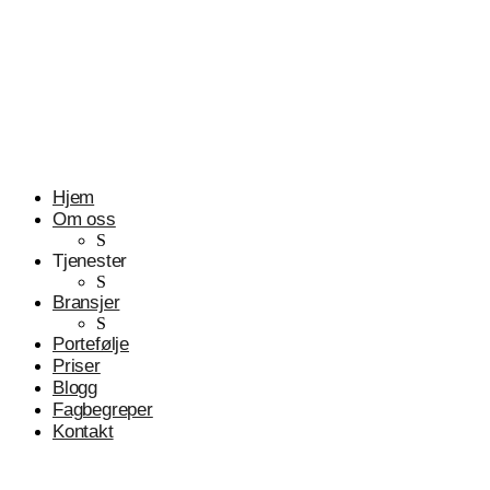
Profesjonelle tjenester
Advokater
Hjem
Om oss
S
Tjenester
S
Bransjer
S
Portefølje
Priser
Blogg
Fagbegreper
Kontakt