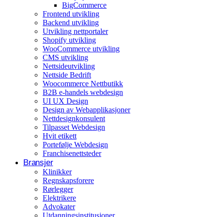
BigCommerce
Arrangementer og opplevelser
Frontend utvikling
Backend utvikling
Eventplanleggere
Utvikling nettportaler
Shopify utvikling
WooCommerce utvikling
CMS utvikling
Nettsideutvikling
Nettside Bedrift
Woocommerce Nettbutikk
B2B e-handels webdesign
UI UX Design
Design av Webapplikasjoner
Nettdesignkonsulent
Tilpasset Webdesign
Hvit etikett
Portefølje Webdesign
Franchisenettsteder
Bransjer
Klinikker
Regnskapsforere
Rørlegger
Elektrikere
Advokater
Utdanningsinstitusjoner