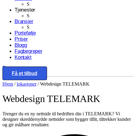
S
Tjenester
S
Bransjer
S
Portefølje
Priser
Blogg
Fagbegreper
Kontakt
Eng
Få et tilbud
Hjem
/
lokasjoner
/
Webdesign TELEMARK
Webdesign
TELEMARK
Trenger du en ny nettside til bedriften din i TELEMARK? Vi
designer skreddersydde nettsider som bygger tillit, tiltrekker kunder
og gir målbare resultater.