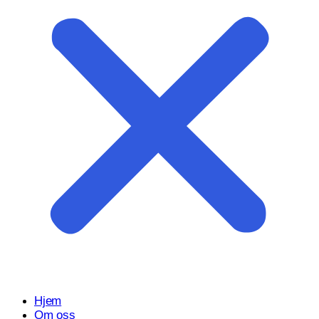
Start prosjektet ditt med oss
Klar til å gjøre ideen din om til en kraftfull digital opplevelse?
Vårt Nettsidedesign.no-team er her for å designe, bygge og
utvikle nettstedet ditt.
Få et tilbud
Hjem
Om oss