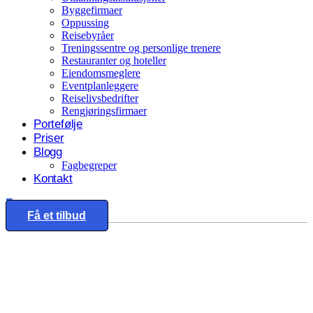
Byggefirmaer
Oppussing
Reisebyråer
Treningssentre og personlige trenere
Restauranter og hoteller
Eiendomsmeglere
Eventplanleggere
Reiselivsbedrifter
Rengjøringsfirmaer
Portefølje
Priser
Blogg
Fagbegreper
Kontakt
Eng
Få et tilbud