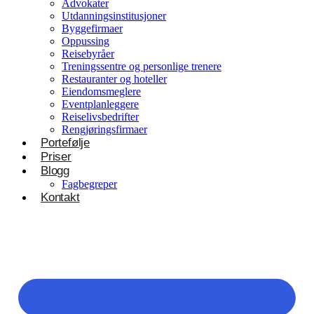
Advokater
Utdanningsinstitusjoner
Byggefirmaer
Oppussing
Reisebyråer
Treningssentre og personlige trenere
Restauranter og hoteller
Eiendomsmeglere
Eventplanleggere
Reiselivsbedrifter
Rengjøringsfirmaer
Portefølje
Priser
Blogg
Fagbegreper
Kontakt
Helsevesen og velvære
Klinikker