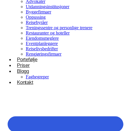
Advokater
Utdanningsinstitusjoner
Byggefirmaer
Oppussing
Reisebyråer
Treningssentre og personlige trenere
Restauranter og hoteller
Eiendomsmeglere
Eventplanleggere
Reiselivsbedrifter
Rengjøringsfirmaer
Portefølje
Priser
Blogg
Fagbegreper
Kontakt
Helsevesen og velvære
Klinikker