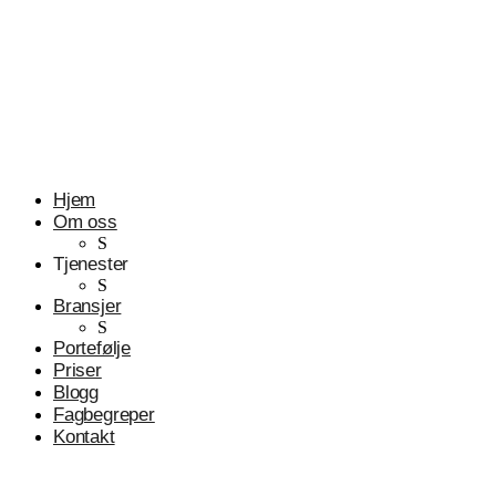
Profesjonelle tjenester
Advokater
Hjem
Om oss
S
Tjenester
S
Bransjer
S
Portefølje
Priser
Blogg
Fagbegreper
Kontakt