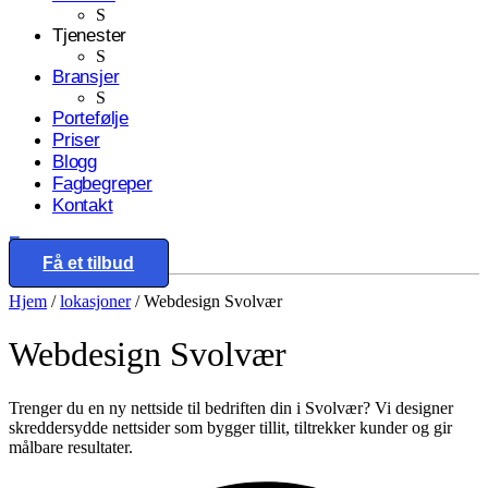
S
Tjenester
S
Bransjer
S
Portefølje
Priser
Blogg
Fagbegreper
Kontakt
Eng
Få et tilbud
Hjem
/
lokasjoner
/
Webdesign Svolvær
Webdesign
Svolvær
Trenger du en ny nettside til bedriften din i Svolvær? Vi designer
skreddersydde nettsider som bygger tillit, tiltrekker kunder og gir
målbare resultater.