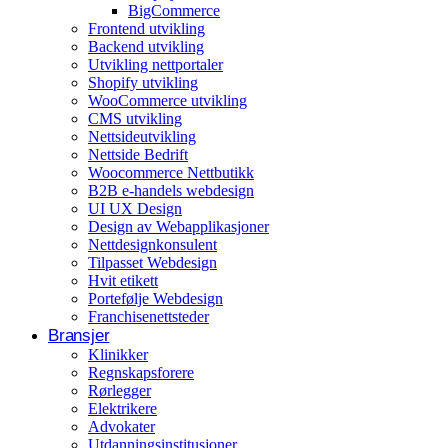
BigCommerce
Arrangementer og opplevelser
Frontend utvikling
Backend utvikling
Eventplanleggere
Utvikling nettportaler
Shopify utvikling
WooCommerce utvikling
CMS utvikling
Nettsideutvikling
Nettside Bedrift
Woocommerce Nettbutikk
B2B e-handels webdesign
UI UX Design
Design av Webapplikasjoner
Nettdesignkonsulent
Tilpasset Webdesign
Hvit etikett
Portefølje Webdesign
Franchisenettsteder
Bransjer
Klinikker
Regnskapsforere
Rørlegger
Elektrikere
Advokater
Utdanningsinstitusjoner