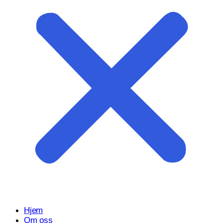
Start prosjektet ditt med oss
Klar til å gjøre ideen din om til en kraftfull digital opplevelse?
Vårt Nettsidedesign.no-team er her for å designe, bygge og
utvikle nettstedet ditt.
Få et tilbud
Hjem
Om oss