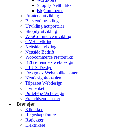
WordPress
Shopify Nettbutikk
BigCommerce
Konsulentvirksomhet og partnerskap
Frontend utvikling
Backend utvikling
Nettdesignkonsulent
Utvikling nettportaler
Hvit etikett
Shopify utvikling
WooCommerce utvikling
CMS utvikling
E-handelsløsning
Nettsideutvikling
Nettside Bedrift
Woocommerce Nettbutikk
Woocommerce Nettbutikk
Shopify utvikling
B2B e-handels webdesign
UI UX Design
WooCommerce utvikling
Byggetjenester
Design av Webapplikasjoner
Betjener
Nettdesignkonsulent
Byggefirmaer
WordPress
Tilpasset Webdesign
Hvit etikett
Shopify Nettbutikk
Portefølje Webdesign
BigCommerce
Franchisenettsteder
Bransjer
Ønsker du å bygge din tilstedeværelse på nett i
Klinikker
Norge?
Regnskapsforere
Rørlegger
Få et tilbud
Elektrikere