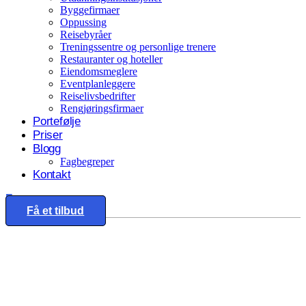
Byggefirmaer
Oppussing
Reisebyråer
Treningssentre og personlige trenere
Restauranter og hoteller
Eiendomsmeglere
Eventplanleggere
Reiselivsbedrifter
Rengjøringsfirmaer
Portefølje
Priser
Blogg
Fagbegreper
Kontakt
Eng
Få et tilbud