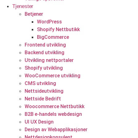
Tjenester
Eiendomstjenester
Betjener
WordPress
Eiendomsmeglere
Shopify Nettbutikk
BigCommerce
Frontend utvikling
Backend utvikling
Utvikling nettportaler
Shopify utvikling
WooCommerce utvikling
CMS utvikling
Start prosjektet ditt med oss
Nettsideutvikling
Nettside Bedrift
Klar til å gjøre ideen din om til en kraftfull digital opplevelse?
Woocommerce Nettbutikk
Vårt Nettsidedesign.no-team er her for å designe, bygge og
B2B e-handels webdesign
utvikle nettstedet ditt.
UI UX Design
Design av Webapplikasjoner
Få et tilbud
Nettdesignkonsulent