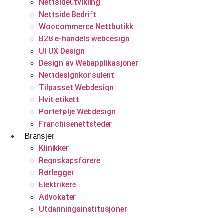
Nettsideutvikling
Backend utvikling
Nettside Bedrift
Woocommerce Nettbutikk
Utvikling nettportaler
B2B e-handels webdesign
CMS utvikling
UI UX Design
Design av Webapplikasjoner
Nettsideutvikling
Nettdesignkonsulent
Helsevesen og velvære
Tilpasset Webdesign
Konsulentvirksomhet og partnerskap
Hvit etikett
Klinikker
Nettdesignkonsulent
Portefølje Webdesign
Franchisenettsteder
Hvit etikett
Bransjer
E-handelsløsning
Klinikker
Regnskapsforere
Woocommerce Nettbutikk
Rørlegger
Elektrikere
Shopify utvikling
Advokater
Utdanningsinstitusjoner
WooCommerce utvikling