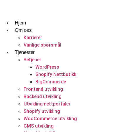
Skip
to
content
Hjem
Om oss
Reise og gjestfrihet
Designtjenester
Hvem vi er og hva vi gjør.
Karrierer
Vanlige spørsmål
Reisebyråer
UI UX Design
Karrierer
Tjenester
Betjener
Webapplikasjonsdesign
Vanlige spørsmål
WordPress
Tilpasset Webdesign
Shopify Nettbutikk
Nettsteddesign- og utviklingsbyrå i Norge
BigCommerce
Portefølje Webdesign
Få et tilbud
Frontend utvikling
Backend utvikling
B2B e-handels webdesign
Utvikling nettportaler
Byggetjenester
Utviklingstjenester
Shopify utvikling
WooCommerce utvikling
Byggefirmaer
Frontend utvikling
CMS utvikling