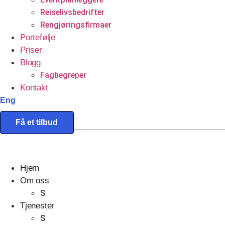
Reiselivsbedrifter
Rengjøringsfirmaer
Portefølje
Priser
Blogg
Fagbegreper
Kontakt
Eng
Få et tilbud
Hjem
Om oss
S
Tjenester
S