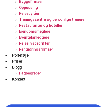
Byggefirmaer
Betjener
Oppussing
Reisebyråer
WordPress
Treningssentre og personlige trenere
Shopify Nettbutikk
Restauranter og hoteller
Eiendomsmeglere
BigCommerce
Eventplanleggere
Ønsker du å bygge din tilstedeværelse på nett i
Reiselivsbedrifter
Norge?
Rengjøringsfirmaer
Portefølje
Få et tilbud
Priser
Blogg
Fagbegreper
Kontakt