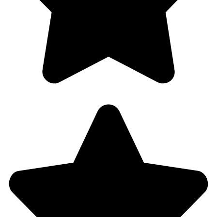
Behandle ditt samtykke
For å gi best mulig opplevelse bruker vi
informasjonskapsler for å lagre eller få tilgang til
enhetsdata. Å nekte samtykke kan begrense enkelte
funksjoner.
Nødvendig
Preferanser
Statistikk
Markedsføring