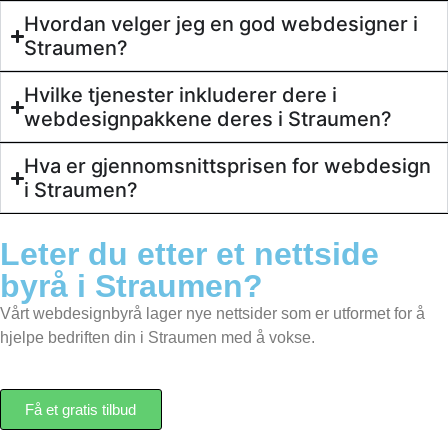
Hvordan velger jeg en god webdesigner i
Straumen?
Behandle ditt samtykke
Hvilke tjenester inkluderer dere i
For å gi best mulig opplevelse bruker vi
webdesignpakkene deres i Straumen?
informasjonskapsler for å lagre eller få tilgang til
enhetsdata. Å nekte samtykke kan begrense enkelte
Hva er gjennomsnittsprisen for webdesign
funksjoner.
i Straumen?
Leter du etter et
nettside
Nødvendig
byrå
i Straumen?
Preferanser
Statistikk
Vårt webdesignbyrå lager nye nettsider som er utformet for å
Markedsføring
hjelpe bedriften din i Straumen med å vokse.
Få et gratis tilbud