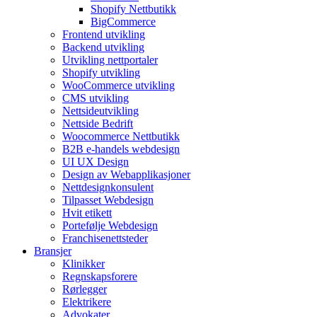
Shopify Nettbutikk
BigCommerce
Frontend utvikling
Backend utvikling
Utvikling nettportaler
Shopify utvikling
WooCommerce utvikling
CMS utvikling
Nettsideutvikling
Nettside Bedrift
Woocommerce Nettbutikk
B2B e-handels webdesign
UI UX Design
Design av Webapplikasjoner
Nettdesignkonsulent
Tilpasset Webdesign
Hvit etikett
Portefølje Webdesign
Franchisenettsteder
Bransjer
Klinikker
Regnskapsforere
Rørlegger
Elektrikere
Advokater