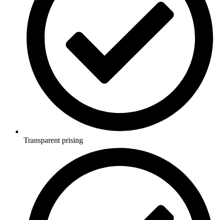
Profesjonelle tjenester
Advokater
Eiendomstjenester
Eiendomsmeglere
Start prosjektet ditt med oss
Klar til å gjøre ideen din om til en kraftfull digital opplevelse?
Vårt Nettsidedesign.no-team er her for å designe, bygge og
Transparent prising
utvikle nettstedet ditt.
Få et tilbud