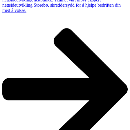
nettsideutvikling Storebø, skreddersydd for å hjelpe bedriften din
med å vokse.