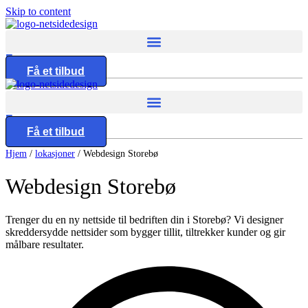
Skip to content
Eng
Få et tilbud
Reise og gjestfrihet
Designtjenester
Hvem vi er og hva vi gjør.
Reisebyråer
UI UX Design
Karrierer
Eng
Webapplikasjonsdesign
Få et tilbud
Vanlige spørsmål
Tilpasset Webdesign
Byggetjenester
Hjem
/
lokasjoner
/
Webdesign Storebø
Nettsteddesign- og utviklingsbyrå i Norge
Portefølje Webdesign
Byggefirmaer
Webdesign
Storebø
B2B e-handels webdesign
Få et tilbud
Utviklingstjenester
Trenger du en ny nettside til bedriften din i Storebø? Vi designer
Helsevesen og velvære
skreddersydde nettsider som bygger tillit, tiltrekker kunder og gir
Frontend utvikling
målbare resultater.
Klinikker
Backend utvikling
Utvikling nettportaler
CMS utvikling
Nettsideutvikling