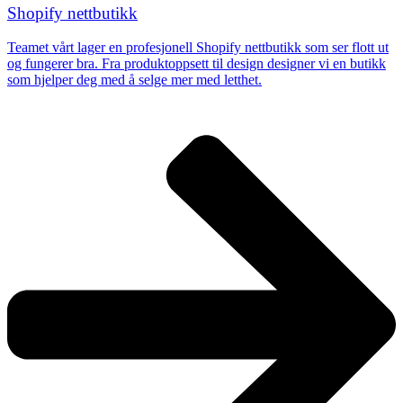
Shopify nettbutikk
Teamet vårt lager en profesjonell
Shopify nettbutikk
som ser flott ut
og fungerer bra. Fra produktoppsett til design designer vi en butikk
som hjelper deg med å selge mer med letthet.