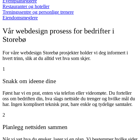
Eventplanleggere
Restauranter og hoteller
Treningssentre og personlige trenere
Eiendomsmeglere
Vår webdesign prosess for bedrifter i
Storebø
For våre webdesign Storebø prosjekter holder vi deg informert i
hvert trinn, slik at du alltid vet hva som skjer.
1
Snakk om ideene dine
Først har vi en prat, enten via telefon eller videomøte. Du forteller
oss om bedriften din, hva slags nettside du trenger og hvilke mål du
har. Ingen komplisert teknisk prat, bare enkle og tydelige samtaler.
2
Planlegg nettsiden sammen​
Når vi vet hva du ønsker, lager vi en plan. Vi bestemmer hvilke sider