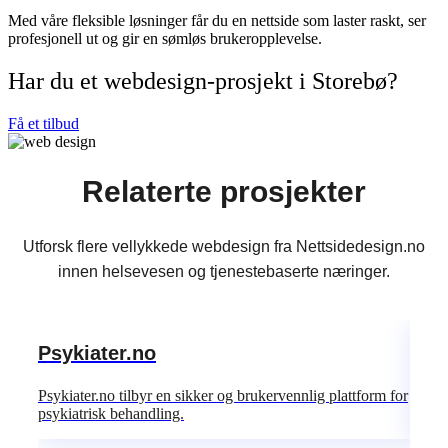
Med våre fleksible løsninger får du en nettside som laster raskt, ser
profesjonell ut og gir en sømløs brukeropplevelse.
Har du et webdesign-prosjekt i Storebø?
Få et tilbud
Relaterte prosjekter
Utforsk flere vellykkede webdesign fra Nettsidedesign.no
innen helsevesen og tjenestebaserte næringer.
Psykiater.no
Dat
Psykiater.no tilbyr en sikker og brukervennlig plattform for
Dataa
psykiatrisk behandling.
bruker