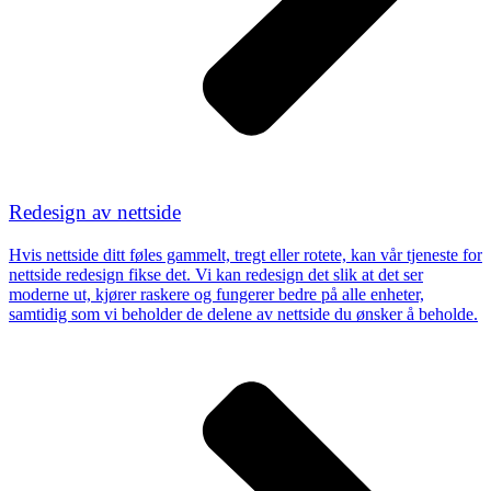
Redesign av nettside
Hvis nettside ditt føles gammelt, tregt eller rotete, kan vår tjeneste for
nettside redesign fikse det. Vi kan redesign det slik at det ser
moderne ut, kjører raskere og fungerer bedre på alle enheter,
samtidig som vi beholder de delene av nettside du ønsker å beholde.