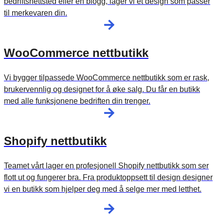
bedriftsnettsted eller en blogg, lager vi et design som passer
til merkevaren din.
WooCommerce nettbutikk
Vi bygger tilpassede
WooCommerce nettbutikk
som er rask,
brukervennlig og designet for å øke salg. Du får en butikk
med alle funksjonene bedriften din trenger.
Shopify nettbutikk
Teamet vårt lager en profesjonell
Shopify nettbutikk
som ser
flott ut og fungerer bra. Fra produktoppsett til design designer
vi en butikk som hjelper deg med å selge mer med letthet.