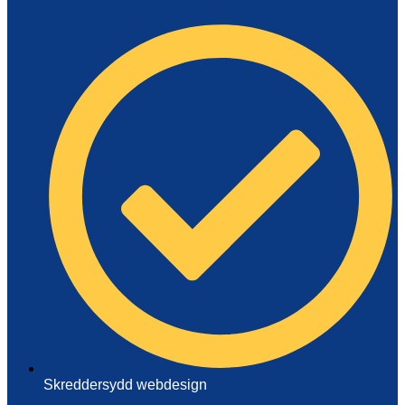
Skreddersydd webdesign