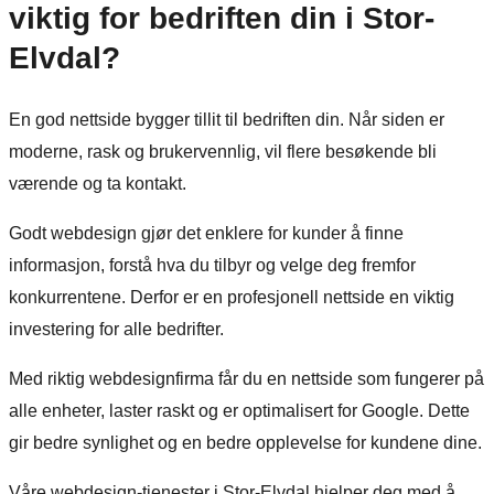
viktig for bedriften din i Stor-
Elvdal?
En god nettside bygger tillit til bedriften din. Når siden er
moderne, rask og brukervennlig, vil flere besøkende bli
værende og ta kontakt.
Godt webdesign gjør det enklere for kunder å finne
informasjon, forstå hva du tilbyr og velge deg fremfor
Start prosjektet ditt med oss
konkurrentene. Derfor er en profesjonell nettside en viktig
Klar til å gjøre ideen din om til en kraftfull digital opplevelse?
investering for alle bedrifter.
Vårt Nettsidedesign.no-team er her for å designe, bygge og
utvikle nettstedet ditt.
Med riktig webdesignfirma får du en nettside som fungerer på
Få et tilbud
alle enheter, laster raskt og er optimalisert for Google. Dette
gir bedre synlighet og en bedre opplevelse for kundene dine.
Våre webdesign-tjenester i Stor-Elvdal hjelper deg med å