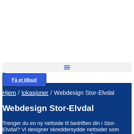
Konsulentvirksomhet og partnerskap
Nettdesignkonsulent
Hvit etikett
E-handelsløsning
Woocommerce Nettbutikk
Shopify utvikling
WooCommerce utvikling
Byggetjenester
Eng
Betjener
Få et tilbud
Byggefirmaer
WordPress
Hjem
/
lokasjoner
/
Webdesign Stor-Elvdal
Shopify Nettbutikk
BigCommerce
Webdesign
Stor-Elvdal
Ønsker du å bygge din tilstedeværelse på nett i
Norge?
Trenger du en ny nettside til bedriften din i Stor-
Få et tilbud
Elvdal? Vi designer skreddersydde nettsider som