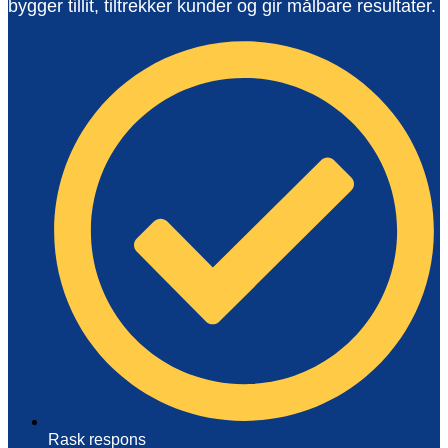
bygger tillit, tiltrekker kunder og gir målbare resultater.
Helsevesen og velvære
Klinikker
Rask respons