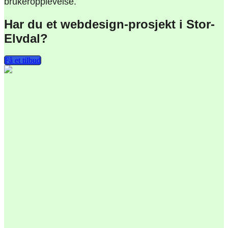
brukeropplevelse.
Har du et webdesign-prosjekt i Stor-
Elvdal?
Behandle ditt samtykke
Få et tilbud
For å gi best mulig opplevelse bruker vi
informasjonskapsler for å lagre eller få tilgang til
enhetsdata. Å nekte samtykke kan begrense enkelte
funksjoner.
Nødvendig
Preferanser
Statistikk
Markedsføring