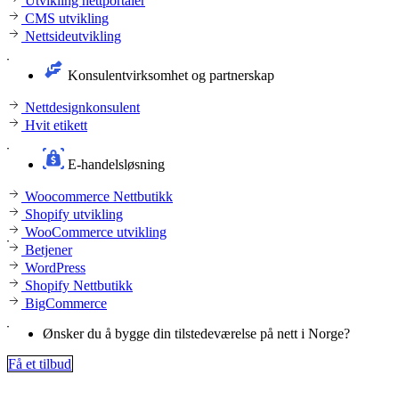
Utvikling nettportaler
CMS utvikling
Nettsideutvikling
Konsulentvirksomhet og partnerskap
Nettdesignkonsulent
Hvit etikett
E-handelsløsning
Woocommerce Nettbutikk
Shopify utvikling
WooCommerce utvikling
Betjener
WordPress
Shopify Nettbutikk
BigCommerce
Ønsker du å bygge din tilstedeværelse på nett i Norge?
Få et tilbud