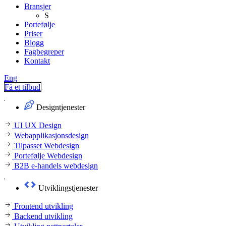
Bransjer
S
Portefølje
Priser
Blogg
Fagbegreper
Kontakt
Eng
Få et tilbud
Designtjenester
UI UX Design
Webapplikasjonsdesign
Tilpasset Webdesign
Portefølje Webdesign
B2B e-handels webdesign
Utviklingstjenester
Frontend utvikling
Backend utvikling