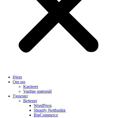
Hjem
Om oss
Karrierer
Vanlige spørsmål
Tjenester
Betjener
WordPress
Shopify Nettbutikk
BigCommerce