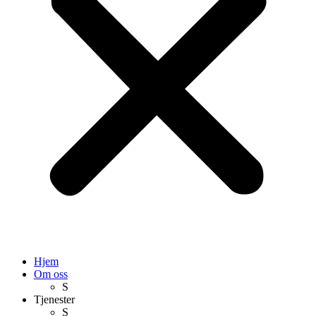
Hjem
Om oss
S
Tjenester
S