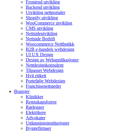
Frontend utvikling
Backend utvikling
Utvikling nettportaler
Shopify utvikling
WooCommerce utvikling
CMS utvikling
Nettsideutvikling
Nettside Bedrift
Woocommerce Nettbutikk
B2B e-handels webdesign
UI UX Design
Design av Webapplikasjoner
Nettdesignkonsulent
Tilpasset Webdesign
Hvit etikett
Portefølje Webdesign
Franchisenettsteder
Bransjer
Klinikker
Regnskapsforere
Rørlegger
Elektrikere
Advokater
Utdanningsinstitusjoner
Byggefirmaer