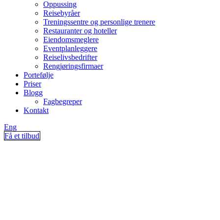
Oppussing
Reisebyråer
Treningssentre og personlige trenere
Restauranter og hoteller
Eiendomsmeglere
Eventplanleggere
Reiselivsbedrifter
Rengjøringsfirmaer
Portefølje
Priser
Blogg
Fagbegreper
Kontakt
Eng
Få et tilbud