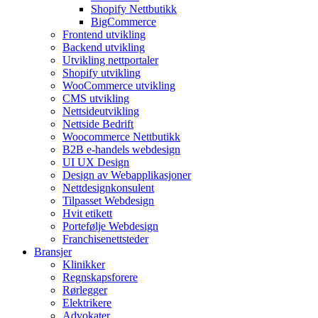
Shopify Nettbutikk
BigCommerce
Frontend utvikling
Backend utvikling
Utvikling nettportaler
Shopify utvikling
WooCommerce utvikling
CMS utvikling
Nettsideutvikling
Nettside Bedrift
Woocommerce Nettbutikk
B2B e-handels webdesign
UI UX Design
Design av Webapplikasjoner
Nettdesignkonsulent
Tilpasset Webdesign
Hvit etikett
Portefølje Webdesign
Franchisenettsteder
Bransjer
Klinikker
Regnskapsforere
Rørlegger
Elektrikere
Advokater