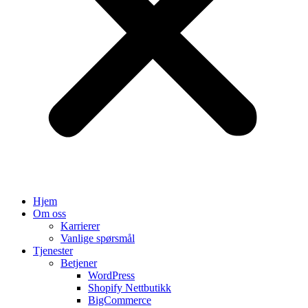
Hjem
Om oss
Karrierer
Vanlige spørsmål
Tjenester
Betjener
WordPress
Shopify Nettbutikk
BigCommerce