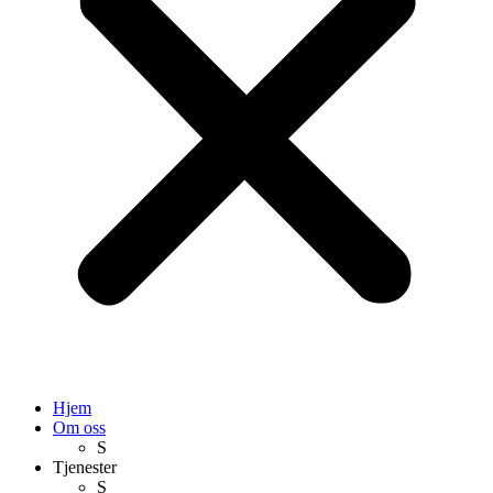
Hjem
Om oss
S
Tjenester
S