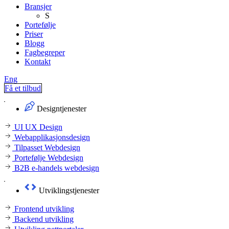
Bransjer
S
Portefølje
Priser
Blogg
Fagbegreper
Kontakt
Eng
Få et tilbud
Designtjenester
UI UX Design
Webapplikasjonsdesign
Tilpasset Webdesign
Portefølje Webdesign
B2B e-handels webdesign
Utviklingstjenester
Frontend utvikling
Backend utvikling