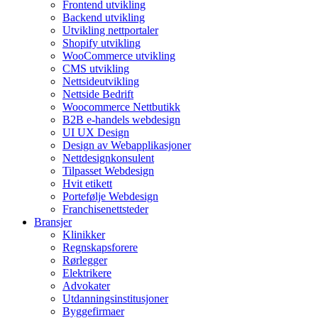
Frontend utvikling
Backend utvikling
Utvikling nettportaler
Shopify utvikling
WooCommerce utvikling
CMS utvikling
Nettsideutvikling
Nettside Bedrift
Woocommerce Nettbutikk
B2B e-handels webdesign
UI UX Design
Design av Webapplikasjoner
Nettdesignkonsulent
Tilpasset Webdesign
Hvit etikett
Portefølje Webdesign
Franchisenettsteder
Bransjer
Klinikker
Regnskapsforere
Rørlegger
Elektrikere
Advokater
Utdanningsinstitusjoner
Byggefirmaer