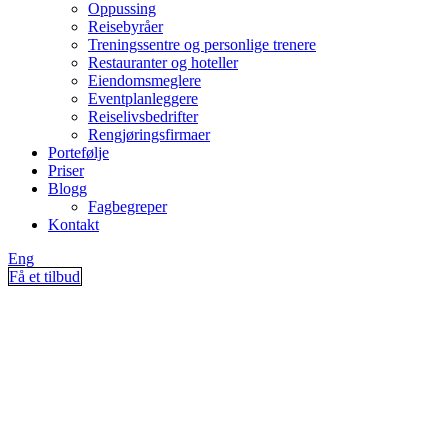
Oppussing
Reisebyråer
Treningssentre og personlige trenere
Restauranter og hoteller
Eiendomsmeglere
Eventplanleggere
Reiselivsbedrifter
Rengjøringsfirmaer
Portefølje
Priser
Blogg
Fagbegreper
Kontakt
Eng
Få et tilbud