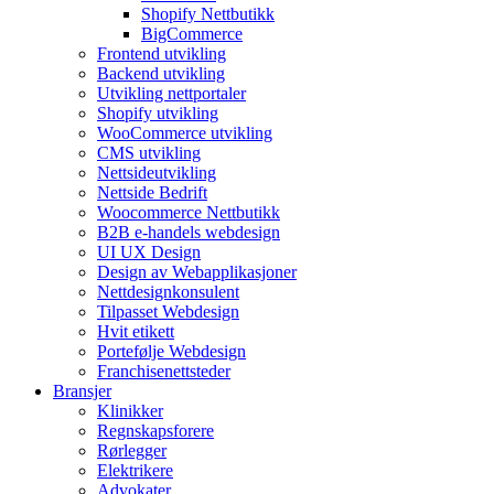
Shopify Nettbutikk
BigCommerce
Frontend utvikling
Backend utvikling
Utvikling nettportaler
Shopify utvikling
WooCommerce utvikling
CMS utvikling
Nettsideutvikling
Nettside Bedrift
Woocommerce Nettbutikk
B2B e-handels webdesign
UI UX Design
Design av Webapplikasjoner
Nettdesignkonsulent
Tilpasset Webdesign
Hvit etikett
Portefølje Webdesign
Franchisenettsteder
Bransjer
Klinikker
Regnskapsforere
Rørlegger
Elektrikere
Advokater