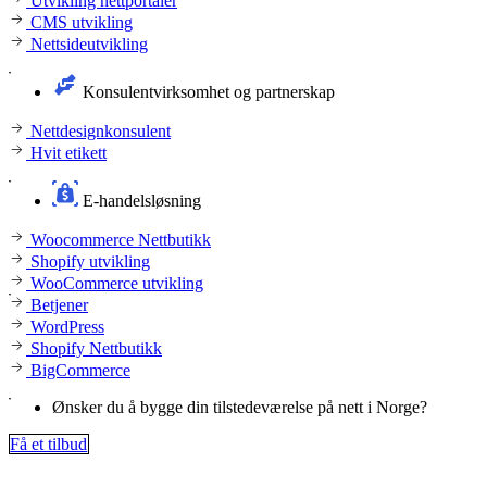
Utvikling nettportaler
CMS utvikling
Nettsideutvikling
Konsulentvirksomhet og partnerskap
Nettdesignkonsulent
Hvit etikett
E-handelsløsning
Woocommerce Nettbutikk
Shopify utvikling
WooCommerce utvikling
Betjener
WordPress
Shopify Nettbutikk
BigCommerce
Ønsker du å bygge din tilstedeværelse på nett i Norge?
Få et tilbud