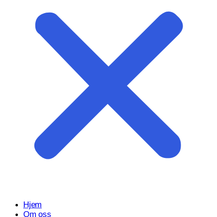
Start prosjektet ditt med oss
Klar til å gjøre ideen din om til en kraftfull digital opplevelse?
Vårt Nettsidedesign.no-team er her for å designe, bygge og
utvikle nettstedet ditt.
Få et tilbud
Hjem
Om oss