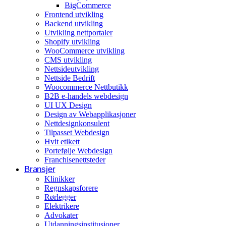
BigCommerce
Arrangementer og opplevelser
Frontend utvikling
Backend utvikling
Eventplanleggere
Utvikling nettportaler
Shopify utvikling
WooCommerce utvikling
CMS utvikling
Nettsideutvikling
Nettside Bedrift
Woocommerce Nettbutikk
B2B e-handels webdesign
UI UX Design
Design av Webapplikasjoner
Nettdesignkonsulent
Tilpasset Webdesign
Hvit etikett
Portefølje Webdesign
Franchisenettsteder
Bransjer
Klinikker
Regnskapsforere
Rørlegger
Elektrikere
Advokater
Utdanningsinstitusjoner