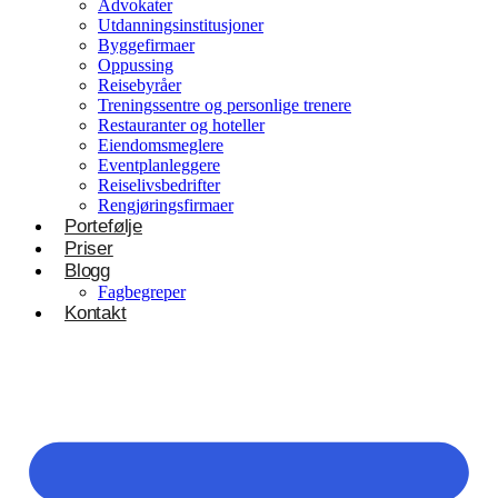
Advokater
Utdanningsinstitusjoner
Byggefirmaer
Oppussing
Reisebyråer
Treningssentre og personlige trenere
Restauranter og hoteller
Eiendomsmeglere
Eventplanleggere
Reiselivsbedrifter
Rengjøringsfirmaer
Portefølje
Priser
Blogg
Fagbegreper
Kontakt
Helsevesen og velvære
Klinikker