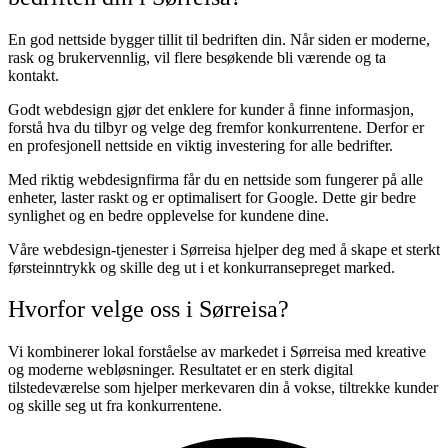
En god nettside bygger tillit til bedriften din. Når siden er moderne,
rask og brukervennlig, vil flere besøkende bli værende og ta
kontakt.
Godt webdesign gjør det enklere for kunder å finne informasjon,
forstå hva du tilbyr og velge deg fremfor konkurrentene. Derfor er
en profesjonell nettside en viktig investering for alle bedrifter.
Med riktig webdesignfirma får du en nettside som fungerer på alle
enheter, laster raskt og er optimalisert for Google. Dette gir bedre
synlighet og en bedre opplevelse for kundene dine.
Våre webdesign-tjenester i Sørreisa hjelper deg med å skape et sterkt
førsteinntrykk og skille deg ut i et konkurransepreget marked.
Hvorfor velge oss i Sørreisa?
Vi kombinerer lokal forståelse av markedet i Sørreisa med kreative
og moderne webløsninger. Resultatet er en sterk digital
tilstedeværelse som hjelper merkevaren din å vokse, tiltrekke kunder
og skille seg ut fra konkurrentene.