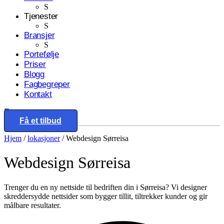
S
Tjenester
S
Bransjer
S
Portefølje
Priser
Blogg
Fagbegreper
Kontakt
Eng
Få et tilbud
Hjem
/
lokasjoner
/
Webdesign Sørreisa
Webdesign
Sørreisa
Trenger du en ny nettside til bedriften din i Sørreisa? Vi designer
skreddersydde nettsider som bygger tillit, tiltrekker kunder og gir
målbare resultater.