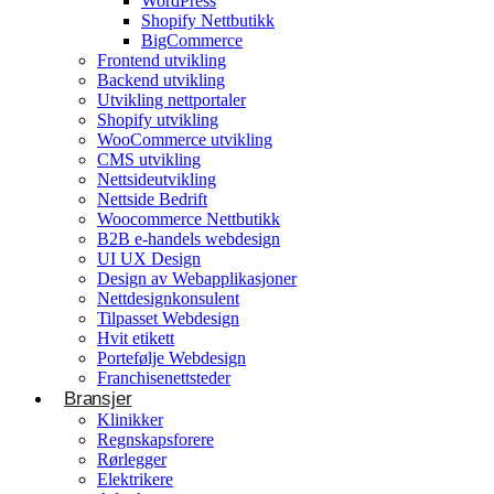
WordPress
Shopify Nettbutikk
BigCommerce
Konsulentvirksomhet og partnerskap
Frontend utvikling
Backend utvikling
Nettdesignkonsulent
Utvikling nettportaler
Hvit etikett
Shopify utvikling
WooCommerce utvikling
CMS utvikling
E-handelsløsning
Nettsideutvikling
Nettside Bedrift
Woocommerce Nettbutikk
Woocommerce Nettbutikk
Shopify utvikling
B2B e-handels webdesign
UI UX Design
WooCommerce utvikling
Byggetjenester
Design av Webapplikasjoner
Betjener
Nettdesignkonsulent
Byggefirmaer
WordPress
Tilpasset Webdesign
Hvit etikett
Shopify Nettbutikk
Portefølje Webdesign
BigCommerce
Franchisenettsteder
Bransjer
Ønsker du å bygge din tilstedeværelse på nett i
Klinikker
Norge?
Regnskapsforere
Rørlegger
Få et tilbud
Elektrikere