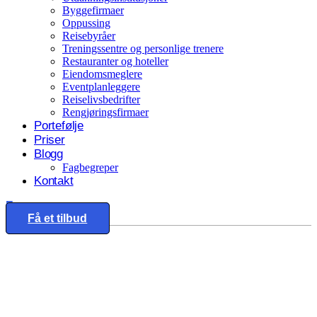
Byggefirmaer
Oppussing
Reisebyråer
Treningssentre og personlige trenere
Restauranter og hoteller
Eiendomsmeglere
Eventplanleggere
Reiselivsbedrifter
Rengjøringsfirmaer
Portefølje
Priser
Blogg
Fagbegreper
Kontakt
Eng
Få et tilbud