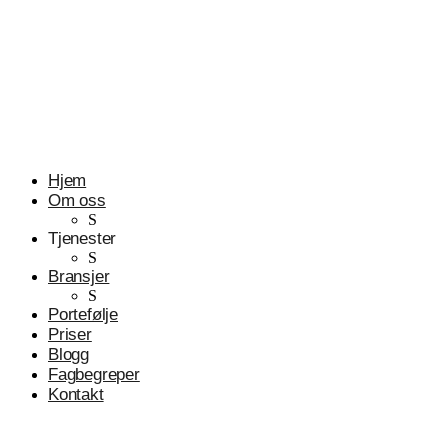
Profesjonelle tjenester
Advokater
Hjem
Om oss
S
Tjenester
S
Bransjer
S
Portefølje
Priser
Blogg
Fagbegreper
Kontakt