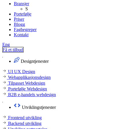
Bransjer
S
Portefølje
Priser
Blogg
Fagbegreper
Kontakt
Eng
Få et tilbud
Designtjenester
UI UX Design
Webapplikasjonsdesign
Tilpasset Webdesign
Portefølje Webdesign
B2B e-handels webdesign
Utviklingstjenester
Frontend utvikling
Backend utvikling