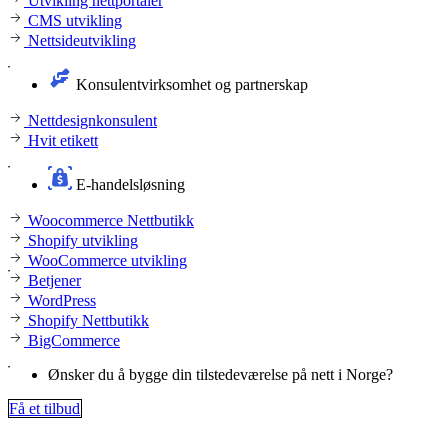
Utvikling nettportaler
CMS utvikling
Nettsideutvikling
Konsulentvirksomhet og partnerskap
Nettdesignkonsulent
Hvit etikett
E-handelsløsning
Woocommerce Nettbutikk
Shopify utvikling
WooCommerce utvikling
Betjener
WordPress
Shopify Nettbutikk
BigCommerce
Ønsker du å bygge din tilstedeværelse på nett i Norge?
Få et tilbud