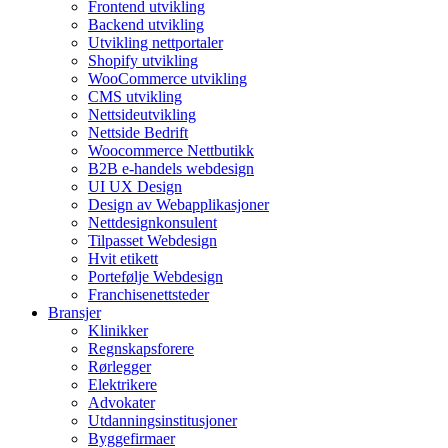
Frontend utvikling
Backend utvikling
Utvikling nettportaler
Shopify utvikling
WooCommerce utvikling
CMS utvikling
Nettsideutvikling
Nettside Bedrift
Woocommerce Nettbutikk
B2B e-handels webdesign
UI UX Design
Design av Webapplikasjoner
Nettdesignkonsulent
Tilpasset Webdesign
Hvit etikett
Portefølje Webdesign
Franchisenettsteder
Bransjer
Klinikker
Regnskapsforere
Rørlegger
Elektrikere
Advokater
Utdanningsinstitusjoner
Byggefirmaer