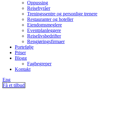
Oppussing
Reisebyråer
Treningssentre og personlige trenere
Restauranter og hoteller
Eiendomsmeglere
Eventplanleggere
Reiselivsbedrifter
Rengjøringsfirmaer
Portefølje
Priser
Blogg
Fagbegreper
Kontakt
Eng
Få et tilbud