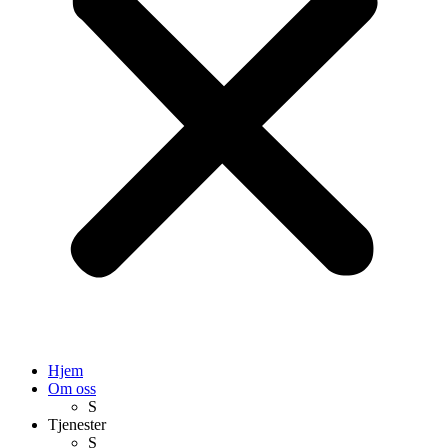
Hjem
Om oss
S
Tjenester
S