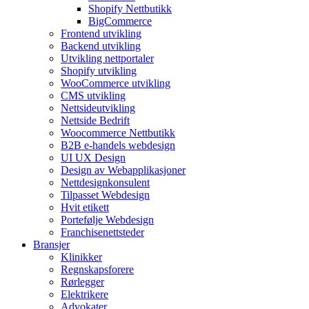
Shopify Nettbutikk
BigCommerce
Frontend utvikling
Backend utvikling
Utvikling nettportaler
Shopify utvikling
WooCommerce utvikling
CMS utvikling
Nettsideutvikling
Nettside Bedrift
Woocommerce Nettbutikk
B2B e-handels webdesign
UI UX Design
Design av Webapplikasjoner
Nettdesignkonsulent
Tilpasset Webdesign
Hvit etikett
Portefølje Webdesign
Franchisenettsteder
Bransjer
Klinikker
Regnskapsforere
Rørlegger
Elektrikere
Advokater