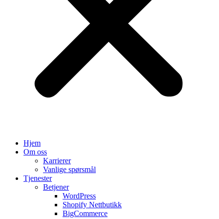
Hjem
Om oss
Karrierer
Vanlige spørsmål
Tjenester
Betjener
WordPress
Shopify Nettbutikk
BigCommerce