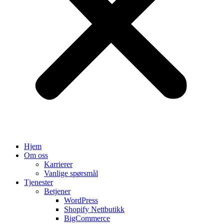
Hjem
Om oss
Karrierer
Vanlige spørsmål
Tjenester
Betjener
WordPress
Shopify Nettbutikk
BigCommerce