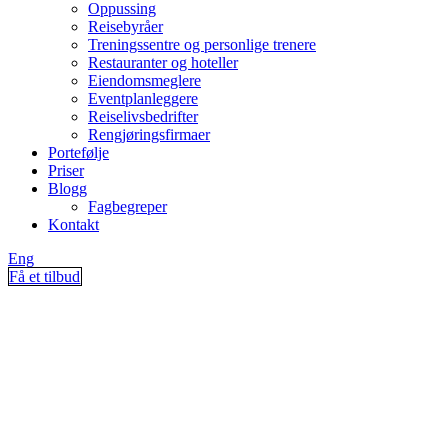
Oppussing
Reisebyråer
Treningssentre og personlige trenere
Restauranter og hoteller
Eiendomsmeglere
Eventplanleggere
Reiselivsbedrifter
Rengjøringsfirmaer
Portefølje
Priser
Blogg
Fagbegreper
Kontakt
Eng
Få et tilbud