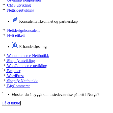
Utvikling nettportaler
CMS utvikling
Nettsideutvikling
Konsulentvirksomhet og partnerskap
Nettdesignkonsulent
Hvit etikett
E-handelsløsning
Woocommerce Nettbutikk
Shopify utvikling
WooCommerce utvikling
Betjener
WordPress
Shopify Nettbutikk
BigCommerce
Ønsker du å bygge din tilstedeværelse på nett i Norge?
Få et tilbud