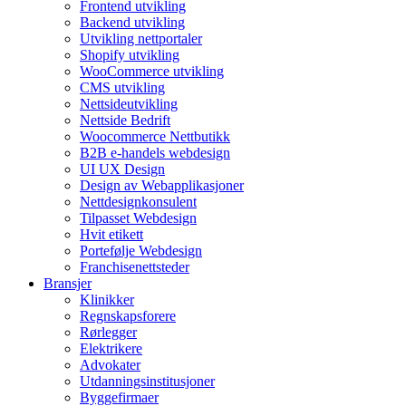
Frontend utvikling
Backend utvikling
Utvikling nettportaler
Shopify utvikling
WooCommerce utvikling
CMS utvikling
Nettsideutvikling
Nettside Bedrift
Woocommerce Nettbutikk
B2B e-handels webdesign
UI UX Design
Design av Webapplikasjoner
Nettdesignkonsulent
Tilpasset Webdesign
Hvit etikett
Portefølje Webdesign
Franchisenettsteder
Bransjer
Klinikker
Regnskapsforere
Rørlegger
Elektrikere
Advokater
Utdanningsinstitusjoner
Byggefirmaer