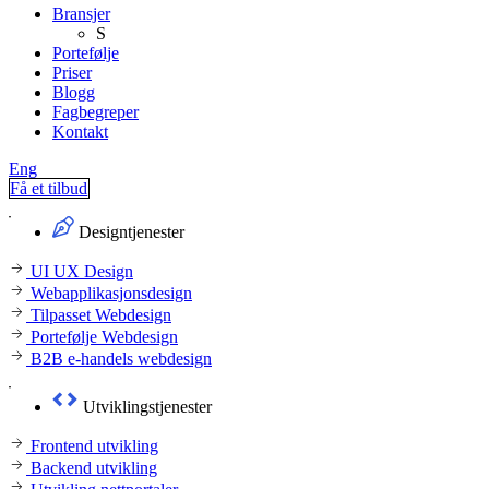
Bransjer
S
Portefølje
Priser
Blogg
Fagbegreper
Kontakt
Eng
Få et tilbud
Designtjenester
UI UX Design
Webapplikasjonsdesign
Tilpasset Webdesign
Portefølje Webdesign
B2B e-handels webdesign
Utviklingstjenester
Frontend utvikling
Backend utvikling