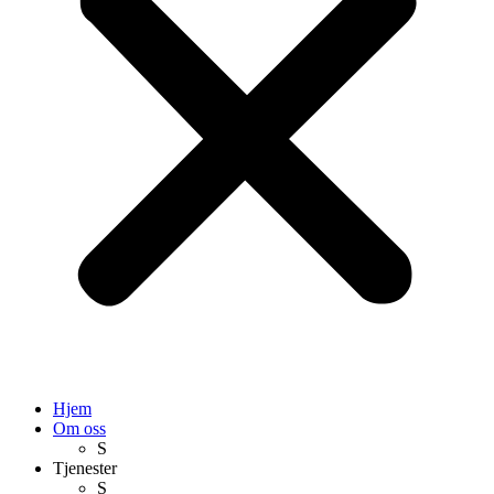
Hjem
Om oss
S
Tjenester
S