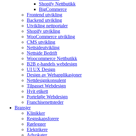
Shopify Nettbutikk
BigCommerce
Frontend utvikling
Backend utvikling
Utvikling nettportaler
Shopify utvikling
WooCommerce utvikling
CMS utvikling
Nettsideutvikling
Nettside Bedrift
Woocommerce Nettbutikk
B2B e-handels webdesign
UI UX Design
Design av Webapplikasjoner
Nettdesignkonsulent
Tilpasset Webdesign
Hvit etikett
Portefølje Webdesign
Franchisenettsteder
Bransjer
Klinikker
Regnskapsforere
Rørlegger
Elektrikere
Advokater