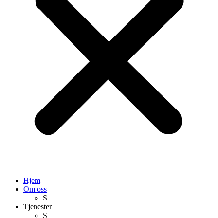
Hjem
Om oss
S
Tjenester
S