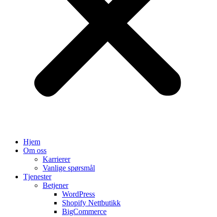
Hjem
Om oss
Karrierer
Vanlige spørsmål
Tjenester
Betjener
WordPress
Shopify Nettbutikk
BigCommerce