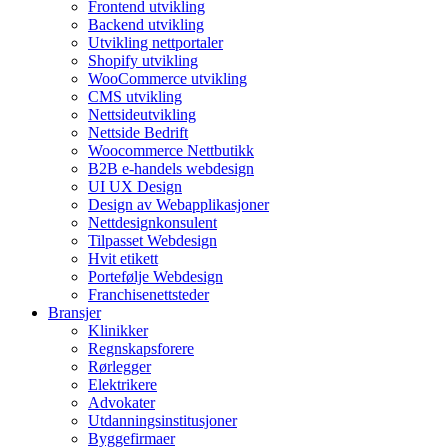
Frontend utvikling
Backend utvikling
Utvikling nettportaler
Shopify utvikling
WooCommerce utvikling
CMS utvikling
Nettsideutvikling
Nettside Bedrift
Woocommerce Nettbutikk
B2B e-handels webdesign
UI UX Design
Design av Webapplikasjoner
Nettdesignkonsulent
Tilpasset Webdesign
Hvit etikett
Portefølje Webdesign
Franchisenettsteder
Bransjer
Klinikker
Regnskapsforere
Rørlegger
Elektrikere
Advokater
Utdanningsinstitusjoner
Byggefirmaer