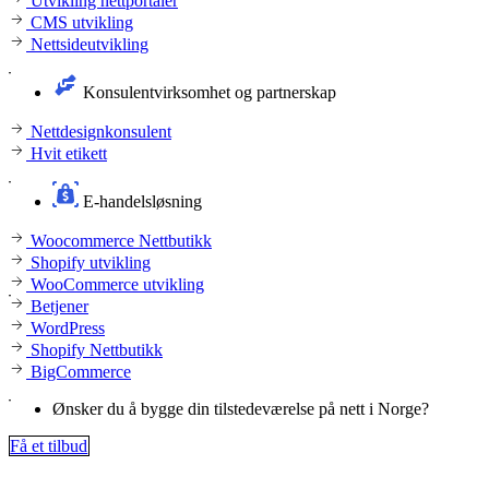
Utvikling nettportaler
CMS utvikling
Nettsideutvikling
Konsulentvirksomhet og partnerskap
Nettdesignkonsulent
Hvit etikett
E-handelsløsning
Woocommerce Nettbutikk
Shopify utvikling
WooCommerce utvikling
Betjener
WordPress
Shopify Nettbutikk
BigCommerce
Ønsker du å bygge din tilstedeværelse på nett i Norge?
Få et tilbud