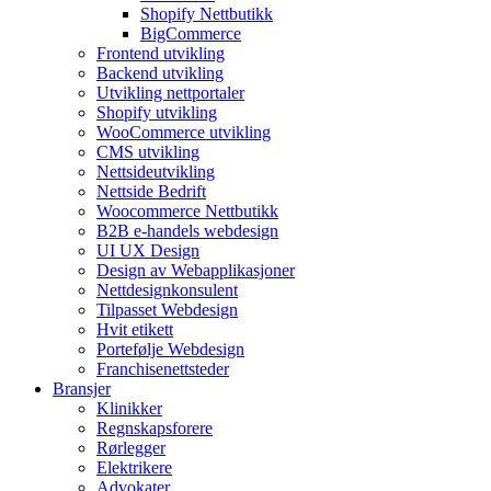
Shopify Nettbutikk
BigCommerce
Frontend utvikling
Backend utvikling
Utvikling nettportaler
Shopify utvikling
WooCommerce utvikling
CMS utvikling
Nettsideutvikling
Nettside Bedrift
Woocommerce Nettbutikk
B2B e-handels webdesign
UI UX Design
Design av Webapplikasjoner
Nettdesignkonsulent
Tilpasset Webdesign
Hvit etikett
Portefølje Webdesign
Franchisenettsteder
Bransjer
Klinikker
Regnskapsforere
Rørlegger
Elektrikere
Advokater