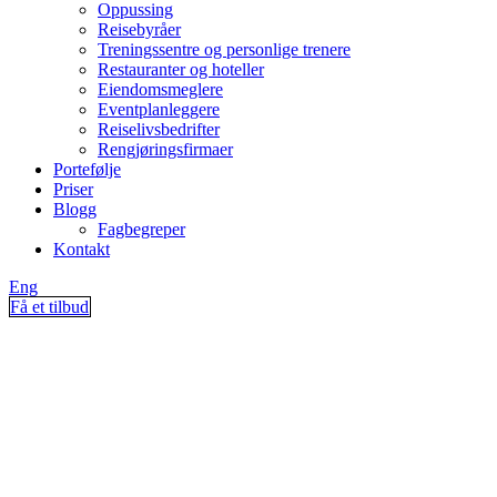
Oppussing
Reisebyråer
Treningssentre og personlige trenere
Restauranter og hoteller
Eiendomsmeglere
Eventplanleggere
Reiselivsbedrifter
Rengjøringsfirmaer
Portefølje
Priser
Blogg
Fagbegreper
Kontakt
Eng
Få et tilbud