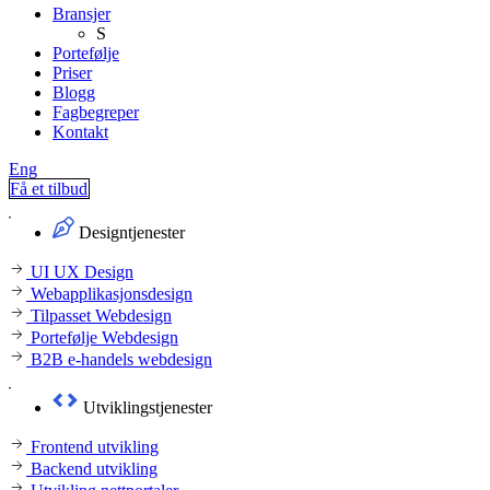
Bransjer
S
Portefølje
Priser
Blogg
Fagbegreper
Kontakt
Eng
Få et tilbud
Designtjenester
UI UX Design
Webapplikasjonsdesign
Tilpasset Webdesign
Portefølje Webdesign
B2B e-handels webdesign
Utviklingstjenester
Frontend utvikling
Backend utvikling