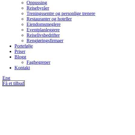
Oppussing
Reisebyråer
Treningssentre og personlige trenere
Restauranter og hoteller
Eiendomsmeglere
Eventplanleggere
Reiselivsbedrifter
Rengjøringsfirmaer
Portefølje
Priser
Blogg
Fagbegreper
Kontakt
Eng
Få et tilbud