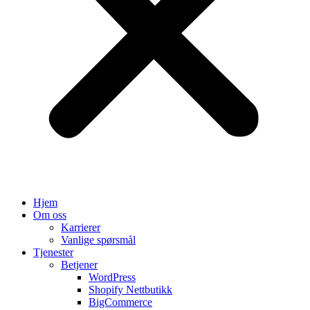
Hjem
Om oss
Karrierer
Vanlige spørsmål
Tjenester
Betjener
WordPress
Shopify Nettbutikk
BigCommerce