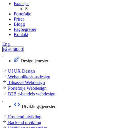
Bransjer
S
Portefølje
Priser
Blogg
Fagbegreper
Kontakt
Eng
Få et tilbud
Designtjenester
UI UX Design
Webapplikasjonsdesign
Tilpasset Webdesign
Portefølje Webdesign
B2B e-handels webdesign
Utviklingstjenester
Frontend utvikling
Backend utvikling