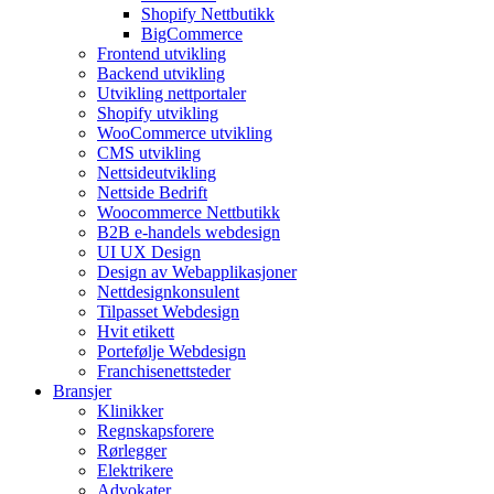
Shopify Nettbutikk
BigCommerce
Frontend utvikling
Backend utvikling
Utvikling nettportaler
Shopify utvikling
WooCommerce utvikling
CMS utvikling
Nettsideutvikling
Nettside Bedrift
Woocommerce Nettbutikk
B2B e-handels webdesign
UI UX Design
Design av Webapplikasjoner
Nettdesignkonsulent
Tilpasset Webdesign
Hvit etikett
Portefølje Webdesign
Franchisenettsteder
Bransjer
Klinikker
Regnskapsforere
Rørlegger
Elektrikere
Advokater