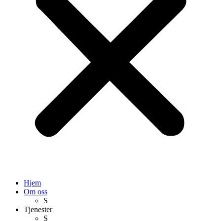
Hjem
Om oss
S
Tjenester
S