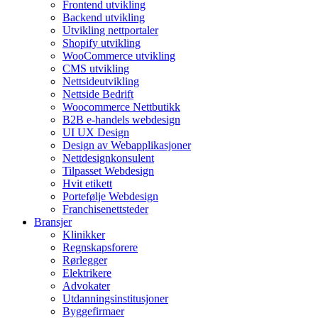
Frontend utvikling
Backend utvikling
Utvikling nettportaler
Shopify utvikling
WooCommerce utvikling
CMS utvikling
Nettsideutvikling
Nettside Bedrift
Woocommerce Nettbutikk
B2B e-handels webdesign
UI UX Design
Design av Webapplikasjoner
Nettdesignkonsulent
Tilpasset Webdesign
Hvit etikett
Portefølje Webdesign
Franchisenettsteder
Bransjer
Klinikker
Regnskapsforere
Rørlegger
Elektrikere
Advokater
Utdanningsinstitusjoner
Byggefirmaer