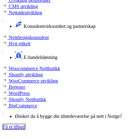
Utvikling nettportaler
CMS utvikling
Nettsideutvikling
Konsulentvirksomhet og partnerskap
Nettdesignkonsulent
Hvit etikett
E-handelsløsning
Woocommerce Nettbutikk
Shopify utvikling
WooCommerce utvikling
Betjener
WordPress
Shopify Nettbutikk
BigCommerce
Ønsker du å bygge din tilstedeværelse på nett i Norge?
Få et tilbud