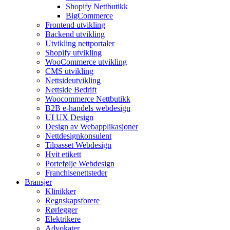
Shopify Nettbutikk
BigCommerce
Frontend utvikling
Backend utvikling
Utvikling nettportaler
Shopify utvikling
WooCommerce utvikling
CMS utvikling
Nettsideutvikling
Nettside Bedrift
Woocommerce Nettbutikk
B2B e-handels webdesign
UI UX Design
Design av Webapplikasjoner
Nettdesignkonsulent
Tilpasset Webdesign
Hvit etikett
Portefølje Webdesign
Franchisenettsteder
Bransjer
Klinikker
Regnskapsforere
Rørlegger
Elektrikere
Advokater