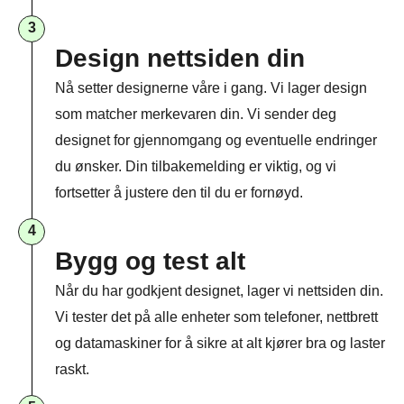
3
Design nettsiden din
Behandle ditt samtykke
Nå setter designerne våre i gang. Vi lager design
For å gi best mulig opplevelse bruker vi
informasjonskapsler for å lagre eller få tilgang til
som matcher merkevaren din. Vi sender deg
enhetsdata. Å nekte samtykke kan begrense enkelte
designet for gjennomgang og eventuelle endringer
funksjoner.
du ønsker. Din tilbakemelding er viktig, og vi
fortsetter å justere den til du er fornøyd.
4
Nødvendig
Bygg og test alt
Preferanser
Statistikk
Når du har godkjent designet, lager vi nettsiden din.
Markedsføring
Vi tester det på alle enheter som telefoner, nettbrett
og datamaskiner for å sikre at alt kjører bra og laster
raskt.