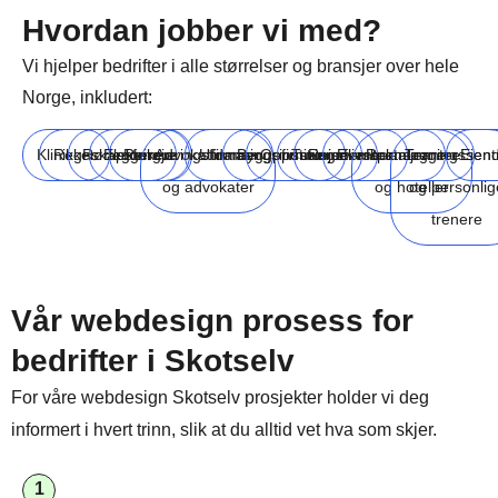
Hvordan jobber vi med?
Vi hjelper bedrifter i alle størrelser og bransjer over hele
Norge, inkludert:
Klinikker
Regnskapsførere
Rørleggere
Elektrikere
Rengjøringsfirmaer
Advokatfirmaer
Utdanningsinstitusjoner
Byggefirmaer
Oppussingsfirmaer
Turisme
Reiselivsbransjen
Eventplanleggere
Restauranter
Treningssent
Eien
og advokater
og hoteller
og personlig
trenere
Vår webdesign prosess for
bedrifter i Skotselv
For våre webdesign Skotselv prosjekter holder vi deg
informert i hvert trinn, slik at du alltid vet hva som skjer.
1