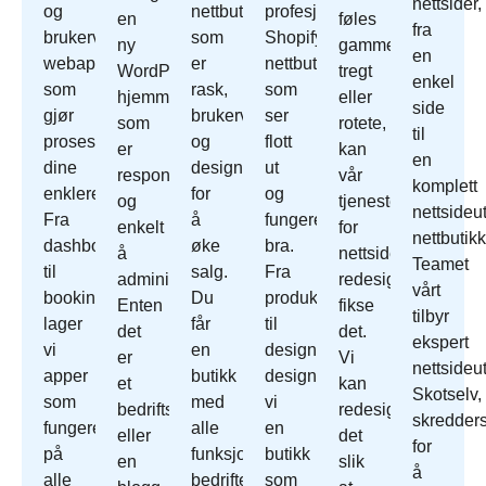
nettsider,
og
nettbutikk
profesjonell
en
føles
fra
brukervennlige
som
Shopify
ny
gammelt,
en
webapper
er
nettbutikk
WordPress
tregt
enkel
som
rask,
som
hjemmeside
eller
side
gjør
brukervennlig
ser
som
rotete,
til
prosessene
og
flott
er
kan
en
dine
designet
ut
responsivt
vår
komplett
enklere.
for
og
og
tjeneste
nettsideut
Fra
å
fungerer
enkelt
for
nettbutikk
dashbord
øke
bra.
å
nettside
Teamet
til
salg.
Fra
administrere.
redesign
vårt
bookingsystemer
Du
produktoppsett
Enten
fikse
tilbyr
lager
får
til
det
det.
ekspert
vi
en
design
er
Vi
nettsideut
apper
butikk
designer
et
kan
Skotselv,
som
med
vi
bedriftsnettsted
redesign
skredder
fungerer
alle
en
eller
det
for
på
funksjonene
butikk
en
slik
å
alle
bedriften
som