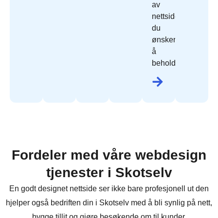
av
nettside
du
ønsker
å
beholde.
Fordeler med våre webdesign
tjenester i Skotselv
En godt designet nettside ser ikke bare profesjonell ut den
hjelper også bedriften din i Skotselv med å bli synlig på nett,
bygge tillit og gjøre besøkende om til kunder.