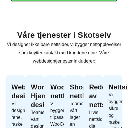
Våre tjenester i Skotselv
Vi designer ikke bare nettsider, vi bygger nettopplevelser
som knytter kontakt med kundene dine. Våre
webdesigntjenester inkluderer:
Webapp
WordPress
WooCommerce
Shopify
Redesign
Netts
design
Hjemmeside
nettbutikk
nettbutikk
av
Vi
bygger
design
nettside
Vi
Vi
Teamet
sikre
designer
bygger
vårt
Teamet
Hvis
og
rene,
tilpassede
lager
vårt
nettside
raske
raske
WooCommerce
en
designer
ditt