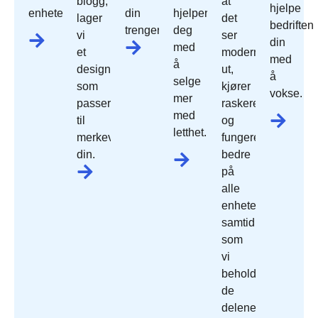
blogg,
at
hjelpe
enheter.
din
hjelper
lager
det
bedriften
trenger.
deg
vi
ser
din
med
et
moderne
med
å
design
ut,
å
selge
som
kjører
vokse.
mer
passer
raskere
med
til
og
letthet.
merkevaren
fungerer
din.
bedre
på
alle
enheter,
samtidig
som
vi
beholder
de
delene