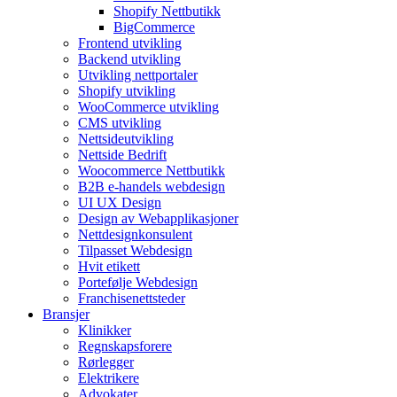
Shopify Nettbutikk
BigCommerce
Frontend utvikling
Backend utvikling
Utvikling nettportaler
Shopify utvikling
WooCommerce utvikling
CMS utvikling
Nettsideutvikling
Nettside Bedrift
Woocommerce Nettbutikk
B2B e-handels webdesign
UI UX Design
Design av Webapplikasjoner
Nettdesignkonsulent
Tilpasset Webdesign
Hvit etikett
Portefølje Webdesign
Franchisenettsteder
Bransjer
Klinikker
Regnskapsforere
Rørlegger
Elektrikere
Advokater